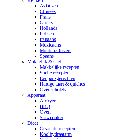
Keuken
Aziatisch
Chinees
Frans
Grieks
Hollands
Indisch
Italiaans
Mexicaans
Midden-Oosters
Spaans
Makkelijk & snel
Makkelijke recepten
Snelle recepten
Eenpansgerechten
Hartige taart & quiches
Ovenschotels
Apparaat
Airfryer
BBQ
Oven
Slowcooker
Dieet
Gezonde recepten
Koolhydraatarm