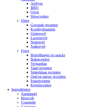
Airfryer
BBQ
Oven
Slowcooker
Dieet
Gezonde recepten
Koolhydraatarm
Glutenvrij
Lactosevrij
Notenvrij
Suikervrij
Feest
Borrelhapjes en snacks
Bakrecepten
Verjaardag
Taart recepten
Sinterklaas recepten
Oud en nieuw recepten
Paasrecepten
Kerstrecepten
Ingrediënten
Aardappel
Broccoli
Courgette
Couscous