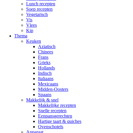
Lunch recepten
Soep recepten
Vegetarisch
Vis
Vlees
Kip
Thema
Keuken
Aziatisch
Chinees
Frans
Grieks
Hollands
Indisch
Italiaans
Mexicaans
Midden-Oosters
Spaans
Makkelijk & snel
Makkelijke recepten
Snelle recepten
Eenpansgerechten
Hartige taart & quiches
Ovenschotels
Apparaat