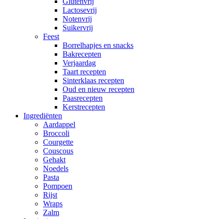
Glutenvrij
Lactosevrij
Notenvrij
Suikervrij
Feest
Borrelhapjes en snacks
Bakrecepten
Verjaardag
Taart recepten
Sinterklaas recepten
Oud en nieuw recepten
Paasrecepten
Kerstrecepten
Ingrediënten
Aardappel
Broccoli
Courgette
Couscous
Gehakt
Noedels
Pasta
Pompoen
Rijst
Wraps
Zalm