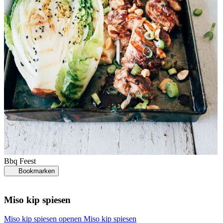
S
Bbq
Feest
Bookmarken
Miso kip spiesen
P
Miso kip spiesen openen
Miso kip spiesen