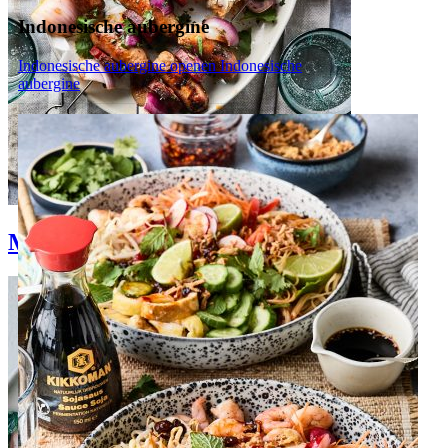
Indonesische aubergine
Indonesische aubergine openen
Indonesische
aubergine
Makkelijke bbq