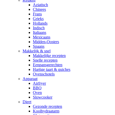
Keuken
Aziatisch
Chinees
Frans
Grieks
Hollands
Indisch
Italiaans
Mexicaans
Midden-Oosters
Spaans
Makkelijk & snel
Makkelijke recepten
Snelle recepten
Eenpansgerechten
Hartige taart & quiches
Ovenschotels
Apparaat
Airfryer
BBQ
Oven
Slowcooker
Dieet
Gezonde recepten
Koolhydraatarm