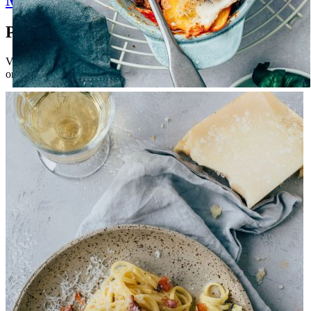
Pauline's favorieten
Van snelle doordeweekse gerechten tot heerlijke baksels: hier vind je
onze nieuwste recepten om direct mee aan de slag te gaan.
Gezin
Feest
Ravioli lasagne
Ravioli lasagne openen
Ravioli lasagne
Bekijk alle resultaten
Meest gezocht
10 x Zomerdrankjes
11 x salade dressing
Caesar salade met krokante kip
Kip marinades: 3 recepten
Spaanse Sangria