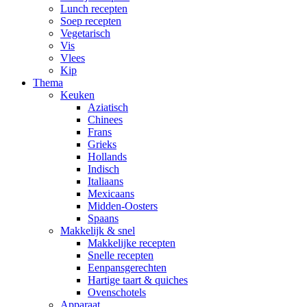
Lunch recepten
Soep recepten
Vegetarisch
Vis
Vlees
Kip
Thema
Keuken
Aziatisch
Chinees
Frans
Grieks
Hollands
Indisch
Italiaans
Mexicaans
Midden-Oosters
Spaans
Makkelijk & snel
Makkelijke recepten
Snelle recepten
Eenpansgerechten
Hartige taart & quiches
Ovenschotels
Apparaat