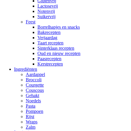
Glutenvrij
Lactosevrij
Notenvrij
Suikervrij
Feest
Borrelhapjes en snacks
Bakrecepten
Verjaardag
Taart recepten
Sinterklaas recepten
Oud en nieuw recepten
Paasrecepten
Kerstrecepten
Ingrediënten
Aardappel
Broccoli
Courgette
Couscous
Gehakt
Noedels
Pasta
Pompoen
Rijst
Wraps
Zalm