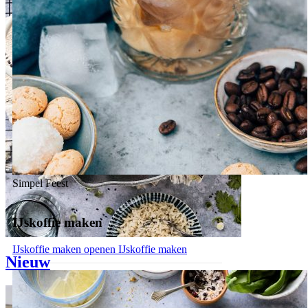
Simpel
Feest
IJskoffie maken
IJskoffie maken openen
IJskoffie maken
Nieuw