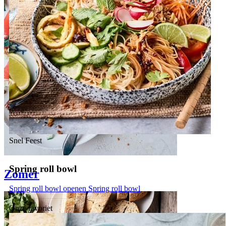
Snel
Feest
Spring roll bowl
Zomer
Spring roll bowl openen
Spring roll bowl
Onze favoriet