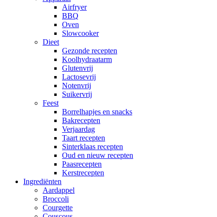
Airfryer
BBQ
Oven
Slowcooker
Dieet
Gezonde recepten
Koolhydraatarm
Glutenvrij
Lactosevrij
Notenvrij
Suikervrij
Feest
Borrelhapjes en snacks
Bakrecepten
Verjaardag
Taart recepten
Sinterklaas recepten
Oud en nieuw recepten
Paasrecepten
Kerstrecepten
Ingrediënten
Aardappel
Broccoli
Courgette
Couscous