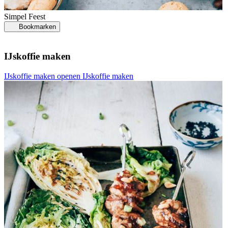
Simpel
Feest
Bookmarken
IJskoffie maken
K
IJskoffie maken openen
IJskoffie maken