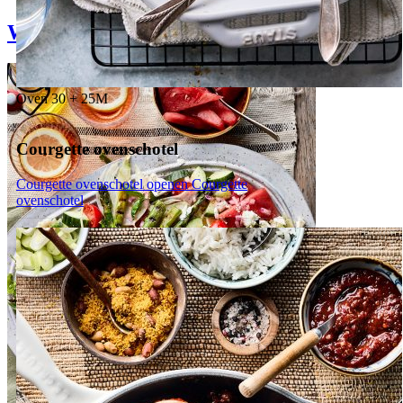
Weekmenu
Oven
30 + 25M
Courgette ovenschotel
Courgette ovenschotel openen
Courgette
ovenschotel