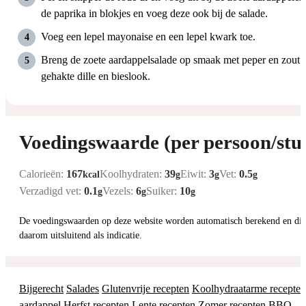
de paprika in blokjes en voeg deze ook bij de salade.
Voeg een lepel mayonaise en een lepel kwark toe.
Breng de zoete aardappelsalade op smaak met peper en zout 
gehakte dille en bieslook.
Voedingswaarde (per persoon/stu
Calorieën:
167
Koolhydraten:
39
Eiwit:
3
Vet:
0.5
kcal
g
g
g
Verzadigd vet:
0.1
Vezels:
6
Suiker:
10
g
g
g
De voedingswaarden op deze website worden automatisch berekend en dienen
daarom uitsluitend als indicatie.
Bijgerecht
Salades
Glutenvrije recepten
Koolhydraatarme recepten
aardappel
Herfst recepten
Lente recepten
Zomer recepten
BBQ