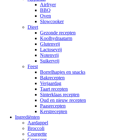
Airfryer
BBQ
Oven
Slowcooker
Dieet
Gezonde recepten
Koolhydraatarm
Glutenvrij
Lactosevrij
Notenvrij
Suikervrij
Feest
Borrelhapjes en snacks
Bakrecepten
Verjaardag
Taart recepten
Sinterklaas recepten
Oud en nieuw recepten
Paasrecepten
Kerstrecepten
Ingrediënten
Aardappel
Broccoli
Courgette
Couscous