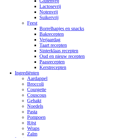
Glutenvrij
Lactosevrij
Notenvrij
Suikervrij
Feest
Borrelhapjes en snacks
Bakrecepten
Verjaardag
Taart recepten
Sinterklaas recepten
Oud en nieuw recepten
Paasrecepten
Kerstrecepten
Ingrediënten
Aardappel
Broccoli
Courgette
Couscous
Gehakt
Noedels
Pasta
Pompoen
Rijst
Wraps
Zalm