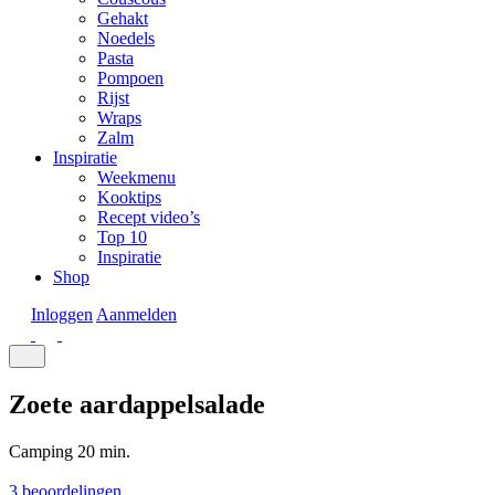
Gehakt
Noedels
Pasta
Pompoen
Rijst
Wraps
Zalm
Inspiratie
Weekmenu
Kooktips
Recept video’s
Top 10
Inspiratie
Shop
Inloggen
Aanmelden
Zoete aardappelsalade
Camping
20 min.
3 beoordelingen