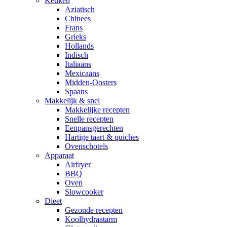
Keuken
Aziatisch
Chinees
Frans
Grieks
Hollands
Indisch
Italiaans
Mexicaans
Midden-Oosters
Spaans
Makkelijk & snel
Makkelijke recepten
Snelle recepten
Eenpansgerechten
Hartige taart & quiches
Ovenschotels
Apparaat
Airfryer
BBQ
Oven
Slowcooker
Dieet
Gezonde recepten
Koolhydraatarm