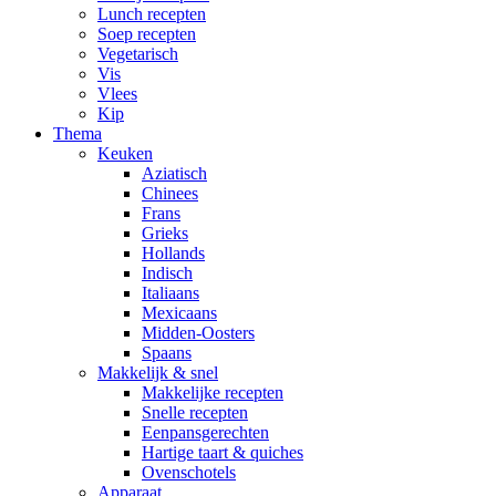
Lunch recepten
Soep recepten
Vegetarisch
Vis
Vlees
Kip
Thema
Keuken
Aziatisch
Chinees
Frans
Grieks
Hollands
Indisch
Italiaans
Mexicaans
Midden-Oosters
Spaans
Makkelijk & snel
Makkelijke recepten
Snelle recepten
Eenpansgerechten
Hartige taart & quiches
Ovenschotels
Apparaat