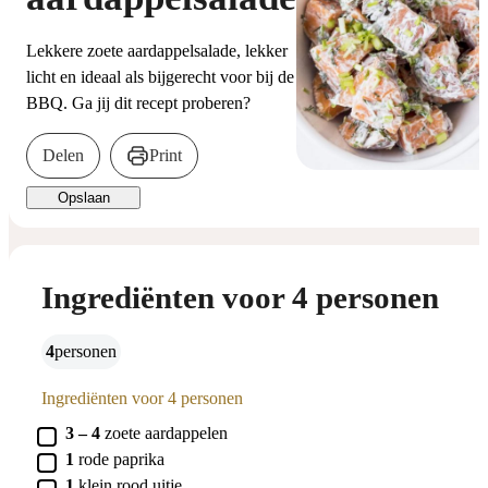
Lekkere zoete aardappelsalade, lekker
licht en ideaal als bijgerecht voor bij de
BBQ. Ga jij dit recept proberen?
Delen
Print
Opslaan
Ingrediënten voor 4 personen
4
personen
Ingrediënten voor 4 personen
▢
3 – 4
zoete aardappelen
▢
1
rode paprika
▢
1
klein rood uitje