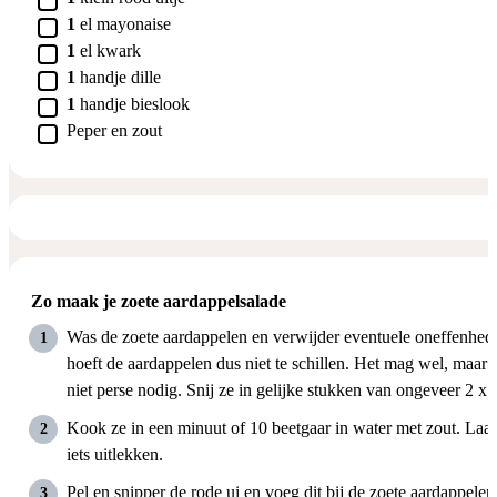
▢
1
el
mayonaise
▢
1
el
kwark
▢
1
handje
dille
▢
1
handje
bieslook
▢
Peper en zout
Zo maak je zoete aardappelsalade
Was de zoete aardappelen en verwijder eventuele oneffenhed
hoeft de aardappelen dus niet te schillen. Het mag wel, maar h
niet perse nodig. Snij ze in gelijke stukken van ongeveer 2 x 
Kook ze in een minuut of 10 beetgaar in water met zout. Laat
iets uitlekken.
Pel en snipper de rode ui en voeg dit bij de zoete aardappelen