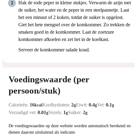
Hak de rode peper in kleine stukjes. Verwarm de azijn met
de suiker, het water en de peper in een steelpannetje. Laat
het een minuut of 2 koken, totdat de suiker is opgelost.
Giet het hete mengsel over de komkommer. Zo trekken de
smaken goed in de komkommer. Laat de zoetzure
komkommer afkoelen en zet het in de koelkast.
Serveer de komkommer salade koud.
Voedingswaarde (per
persoon/stuk)
Calorieën:
16
Koolhydraten:
2
Eiwit:
0.4
Vet:
0.1
kcal
g
g
g
Verzadigd vet:
0.01
Vezels:
1
Suiker:
2
g
g
g
De voedingswaarden op deze website worden automatisch berekend en
dienen daarom uitsluitend als indicatie.