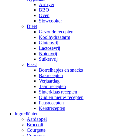
Airfryer
BBQ
Oven
Slowcooker
Dieet
Gezonde recepten
Koolhydraatarm
Glutenvrij
Lactosevrij
Notenvrij
Suikervrij
Feest
Borrelhapjes en snacks
Bakrecepten
Verjaardag
Taart recepten
Sinterklaas recepten
Oud en nieuw recepten
Paasrecepten
Kerstrecepten
Ingrediënten
Aardappel
Broccoli
Courgette
Couscous