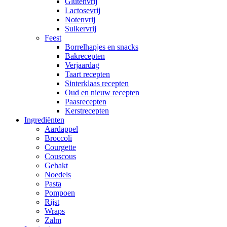
Glutenvrij
Lactosevrij
Notenvrij
Suikervrij
Feest
Borrelhapjes en snacks
Bakrecepten
Verjaardag
Taart recepten
Sinterklaas recepten
Oud en nieuw recepten
Paasrecepten
Kerstrecepten
Ingrediënten
Aardappel
Broccoli
Courgette
Couscous
Gehakt
Noedels
Pasta
Pompoen
Rijst
Wraps
Zalm