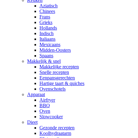
Keuken
Aziatisch
Chinees
Frans
Grieks
Hollands
Indisch
Italiaans
Mexicaans
Midden-Oosters
Spaans
Makkelijk & snel
Makkelijke recepten
Snelle recepten
Eenpansgerechten
Hartige taart & quiches
Ovenschotels
Apparaat
Airfryer
BBQ
Oven
Slowcooker
Dieet
Gezonde recepten
Koolhydraatarm