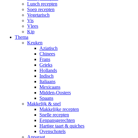
Lunch recepten
Soep recepten
Vegetarisch
Vis
Vlees
Kip
Thema
Keuken
Aziatisch
Chinees
Frans
Grieks
Hollands
Indisch
Italiaans
Mexicaans
Midden-Oosters
Spaans
Makkelijk & snel
Makkelijke recepten
Snelle recepten
Eenpansgerechten
Hartige taart & quiches
Ovenschotels
Apparaat