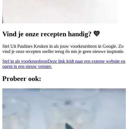
Vind je onze recepten handig? 💛
Stel Uit Paulines Keuken in als jouw voorkeursbron in Google. Zo
vind je onze recepten sneller terug én mis je geen nieuwe inspiratie.
Stel in als voorkeursbron
Deze link leidt naar een externe website en
opent in een nieuw venster.
Probeer ook: