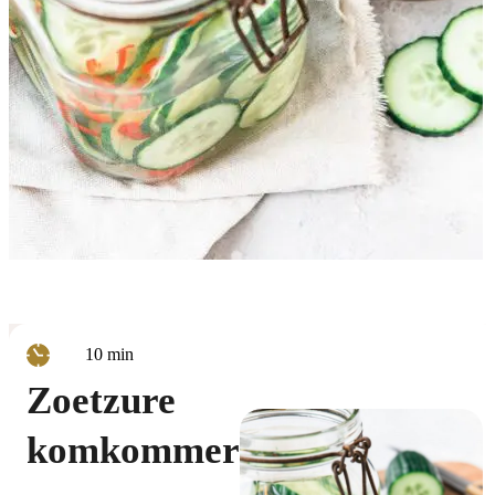
minuten
10
min
Zoetzure
komkommer