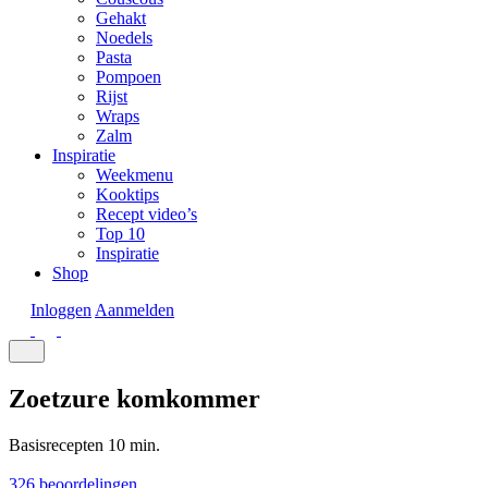
Gehakt
Noedels
Pasta
Pompoen
Rijst
Wraps
Zalm
Inspiratie
Weekmenu
Kooktips
Recept video’s
Top 10
Inspiratie
Shop
Inloggen
Aanmelden
Zoetzure komkommer
Basisrecepten
10 min.
326 beoordelingen