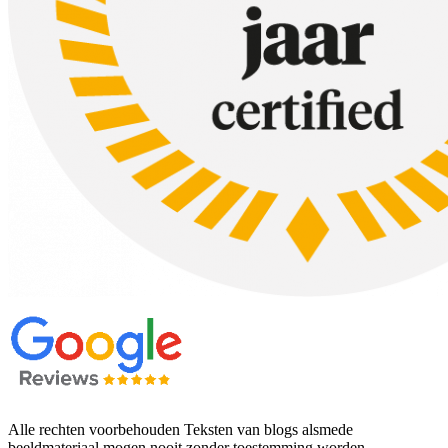
Alle rechten voorbehouden Teksten van blogs alsmede
beeldmateriaal mogen nooit zonder toestemming worden