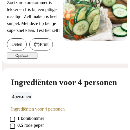
Zoetzure komkommer is
lekker en fris bij een pittige
maaltijd. Zelf maken is heel
simpel. Met deze tip ben je
supersnel klaar. Test het zelf!
Delen
Print
Opslaan
Ingrediënten voor 4 personen
4
personen
Ingrediënten voor 4 personen
▢
1
komkommer
▢
0,5
rode
peper