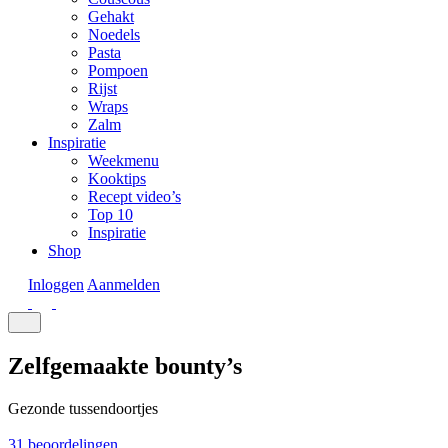
Gehakt
Noedels
Pasta
Pompoen
Rijst
Wraps
Zalm
Inspiratie
Weekmenu
Kooktips
Recept video’s
Top 10
Inspiratie
Shop
Inloggen
Aanmelden
Zelfgemaakte bounty’s
Gezonde tussendoortjes
31 beoordelingen