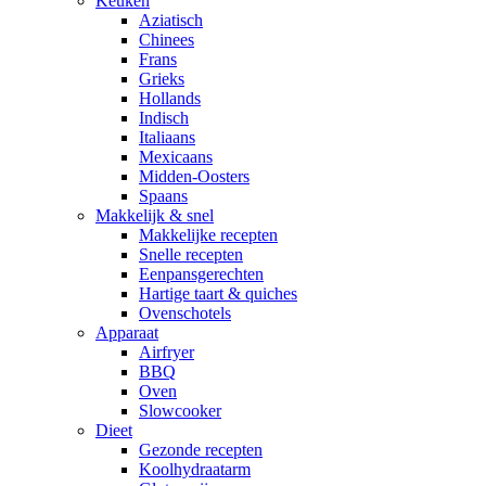
Keuken
Aziatisch
Chinees
Frans
Grieks
Hollands
Indisch
Italiaans
Mexicaans
Midden-Oosters
Spaans
Makkelijk & snel
Makkelijke recepten
Snelle recepten
Eenpansgerechten
Hartige taart & quiches
Ovenschotels
Apparaat
Airfryer
BBQ
Oven
Slowcooker
Dieet
Gezonde recepten
Koolhydraatarm