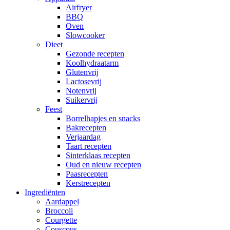
Airfryer
BBQ
Oven
Slowcooker
Dieet
Gezonde recepten
Koolhydraatarm
Glutenvrij
Lactosevrij
Notenvrij
Suikervrij
Feest
Borrelhapjes en snacks
Bakrecepten
Verjaardag
Taart recepten
Sinterklaas recepten
Oud en nieuw recepten
Paasrecepten
Kerstrecepten
Ingrediënten
Aardappel
Broccoli
Courgette
Couscous