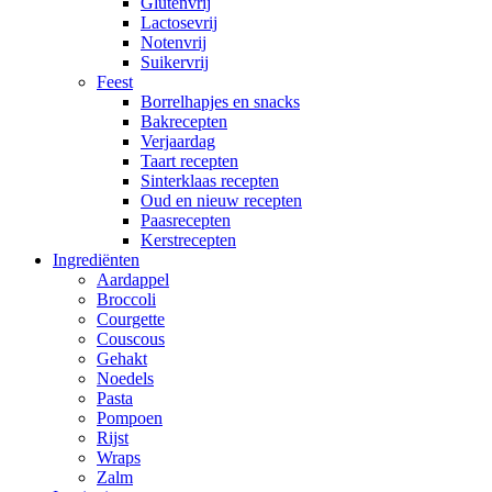
Glutenvrij
Lactosevrij
Notenvrij
Suikervrij
Feest
Borrelhapjes en snacks
Bakrecepten
Verjaardag
Taart recepten
Sinterklaas recepten
Oud en nieuw recepten
Paasrecepten
Kerstrecepten
Ingrediënten
Aardappel
Broccoli
Courgette
Couscous
Gehakt
Noedels
Pasta
Pompoen
Rijst
Wraps
Zalm