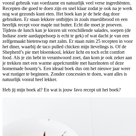
vooral gebruik van voedzame en natuurlijk veel verse ingrediënten.
Recepten die goed te doen zijn en snel klaar zodat je ook na je werk
nog wat gezonds kunt eten. Het boek kan je de hele dag door
gebruiken. Er staan lekkere ontbijtjes in zoals mueslibrood en een
heerlijk recept voor maple nut butter. Echt die moet je proeven.
Tijdens de lunch kan je kiezen uit verschillende salades, soepen (de
Indiase zoete aardappelsoep is echt te gek) of wat dacht je van een
zelfgemaakt bietenwrap met zalm. Er staan ruim 25 recepten in voor
het diner, waarbij de taco pulled chicken mijn lievelings is. Of de
Shepherd’s pie met bloemkool, lekker licht en toch echt comfort
food. Als je zin hebt in verantwoord zoet, dan kom je ook zeker aan
je trekken met een warme appelcrumble met hazelnoten of deze
homemade bounty’s. Een ideaal boek dus om het nieuwe jaar weer
wat rustiger te beginnen. Zonder concessies te doen, want alles is
natuurlijk vooral heel lekker.
Heb jij mijn boek al? En wat is jouw favo recept uit het boek?