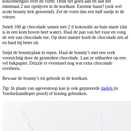
kokosmengsel over de vorm. Druk het goed aan en laat het
minimaal 2 uur opstijven in de koelkast. Enorme haast? (ook wel
acute bounty trek genoemd). Zet de vorm dan een half uurtje in de
vriezer.
Smelt 100 gr chocolade samen met 2 tl kokosolie au bain marie (dat
is in een kom boven heet water). Haal de pan van het vuur en voeg
de rest van chocolade toe. Op deze manier koelt de chocolade iets af
en hard hij beter uit.
Snijd de bountyplaat in repen. Haal de bounty’s met een vork
voorzichtig door de gesmolten chocolade. Laat ze uitharden op een
vel bakpapier. Drizzle er eventueel nog wat extra chocolade
overheen.
Bewaar de bounty’s tot gebruik in de koelkast.
Tip: In plaats van agevesiroop kan je ook gepureerde
dadels
(is
Voedselzandloper proof) of honing gebruiken.