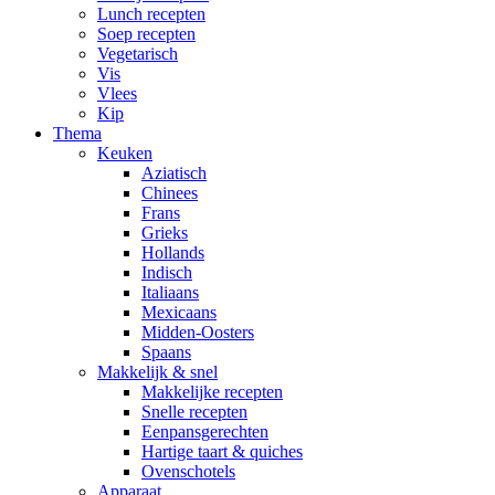
Lunch recepten
Soep recepten
Vegetarisch
Vis
Vlees
Kip
Thema
Keuken
Aziatisch
Chinees
Frans
Grieks
Hollands
Indisch
Italiaans
Mexicaans
Midden-Oosters
Spaans
Makkelijk & snel
Makkelijke recepten
Snelle recepten
Eenpansgerechten
Hartige taart & quiches
Ovenschotels
Apparaat