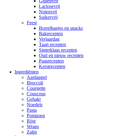
Glutenvrij
Lactosevrij
Notenvrij
Suikervrij
Feest
Borrelhapjes en snacks
Bakrecepten
Verjaardag
Taart recepten
Sinterklaas recepten
Oud en nieuw recepten
Paasrecepten
Kerstrecepten
Ingrediënten
Aardappel
Broccoli
Courgette
Couscous
Gehakt
Noedels
Pasta
Pompoen
Rijst
Wraps
Zalm