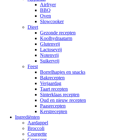
Airfryer
BBQ
Oven
Slowcooker
Dieet
Gezonde recepten
Koolhydraatarm
Glutenvrij
Lactosevrij
Notenvrij
Suikervrij
Feest
Borrelhapjes en snacks
Bakrecepten
Verjaardag
Taart recepten
Sinterklaas recepten
Oud en nieuw recepten
Paasrecepten
Kerstrecepten
Ingrediënten
Aardappel
Broccoli
Courgette
Couscous