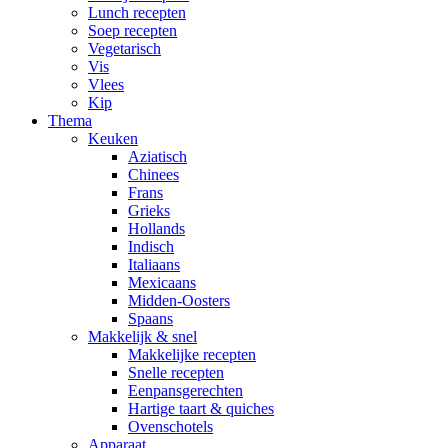
Lunch recepten
Soep recepten
Vegetarisch
Vis
Vlees
Kip
Thema
Keuken
Aziatisch
Chinees
Frans
Grieks
Hollands
Indisch
Italiaans
Mexicaans
Midden-Oosters
Spaans
Makkelijk & snel
Makkelijke recepten
Snelle recepten
Eenpansgerechten
Hartige taart & quiches
Ovenschotels
Apparaat