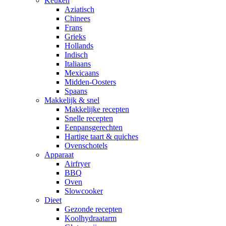
Keuken
Aziatisch
Chinees
Frans
Grieks
Hollands
Indisch
Italiaans
Mexicaans
Midden-Oosters
Spaans
Makkelijk & snel
Makkelijke recepten
Snelle recepten
Eenpansgerechten
Hartige taart & quiches
Ovenschotels
Apparaat
Airfryer
BBQ
Oven
Slowcooker
Dieet
Gezonde recepten
Koolhydraatarm