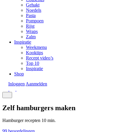
Gehakt
Noedels
Pasta
Pompoen
Rijst
Wraps
Zalm
Inspiratie
Weekmenu
Kooktips
Recept video’s
Top 10
Inspiratie
Shop
Inloggen
Aanmelden
Zelf hamburgers maken
Hamburger recepten
10 min.
99 beoordelingen