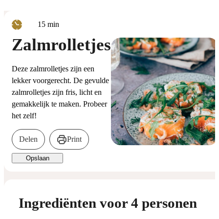
minuten
15
min
Zalmrolletjes
Deze zalmrolletjes zijn een
lekker voorgerecht. De gevulde
zalmrolletjes zijn fris, licht en
gemakkelijk te maken. Probeer
het zelf!
Delen
Print
Opslaan
Ingrediënten voor 4 personen