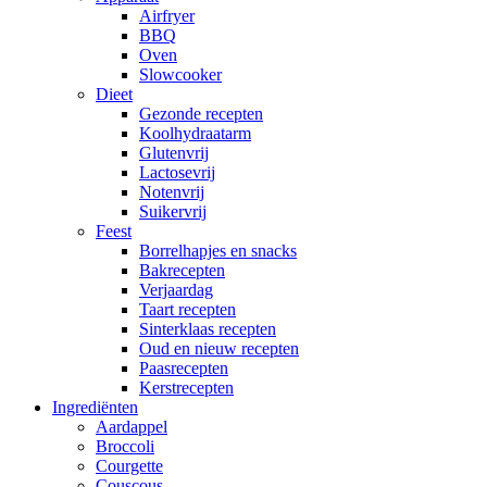
Airfryer
BBQ
Oven
Slowcooker
Dieet
Gezonde recepten
Koolhydraatarm
Glutenvrij
Lactosevrij
Notenvrij
Suikervrij
Feest
Borrelhapjes en snacks
Bakrecepten
Verjaardag
Taart recepten
Sinterklaas recepten
Oud en nieuw recepten
Paasrecepten
Kerstrecepten
Ingrediënten
Aardappel
Broccoli
Courgette
Couscous