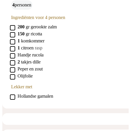
4
personen
Ingrediënten voor 4 personen
▢
200
gr
gerookte zalm
▢
150
gr
ricotta
▢
1
komkommer
▢
1
citroen
rasp
▢
Handje
rucola
▢
2
takjes
dille
▢
Peper en zout
▢
Olijfolie
Lekker met
▢
Hollandse garnalen