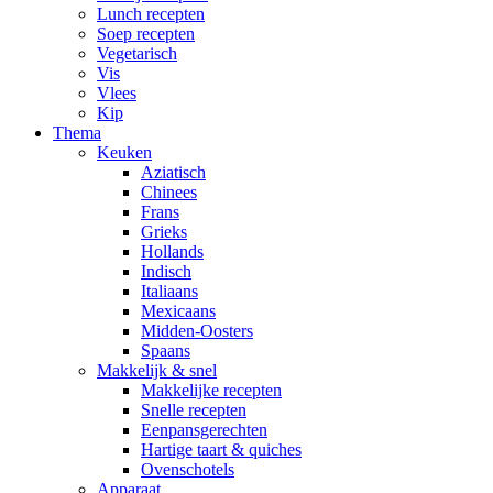
Lunch recepten
Soep recepten
Vegetarisch
Vis
Vlees
Kip
Thema
Keuken
Aziatisch
Chinees
Frans
Grieks
Hollands
Indisch
Italiaans
Mexicaans
Midden-Oosters
Spaans
Makkelijk & snel
Makkelijke recepten
Snelle recepten
Eenpansgerechten
Hartige taart & quiches
Ovenschotels
Apparaat