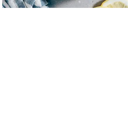
Zoet
30 minuten
Bookmarken
Crêpes
Crêpes openen
Crêpes