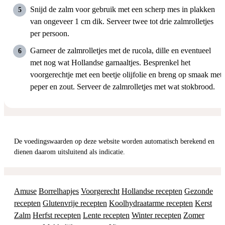
Snijd de zalm voor gebruik met een scherp mes in plakken
van ongeveer 1 cm dik. Serveer twee tot drie zalmrolletjes
per persoon.
Garneer de zalmrolletjes met de rucola, dille en eventueel
met nog wat Hollandse garnaaltjes. Besprenkel het
voorgerechtje met een beetje olijfolie en breng op smaak met
peper en zout. Serveer de zalmrolletjes met wat stokbrood.
De voedingswaarden op deze website worden automatisch berekend en
dienen daarom uitsluitend als indicatie.
Amuse
Borrelhapjes
Voorgerecht
Hollandse recepten
Gezonde
recepten
Glutenvrije recepten
Koolhydraatarme recepten
Kerst
Zalm
Herfst recepten
Lente recepten
Winter recepten
Zomer