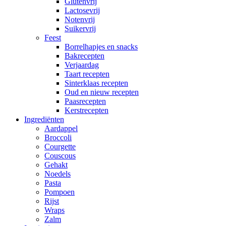
Glutenvrij
Lactosevrij
Notenvrij
Suikervrij
Feest
Borrelhapjes en snacks
Bakrecepten
Verjaardag
Taart recepten
Sinterklaas recepten
Oud en nieuw recepten
Paasrecepten
Kerstrecepten
Ingrediënten
Aardappel
Broccoli
Courgette
Couscous
Gehakt
Noedels
Pasta
Pompoen
Rijst
Wraps
Zalm