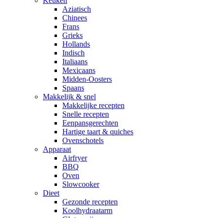
Keuken
Aziatisch
Chinees
Frans
Grieks
Hollands
Indisch
Italiaans
Mexicaans
Midden-Oosters
Spaans
Makkelijk & snel
Makkelijke recepten
Snelle recepten
Eenpansgerechten
Hartige taart & quiches
Ovenschotels
Apparaat
Airfryer
BBQ
Oven
Slowcooker
Dieet
Gezonde recepten
Koolhydraatarm