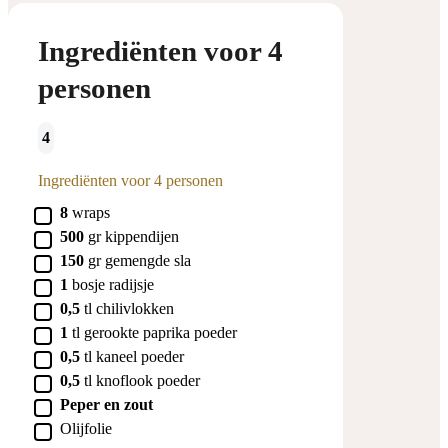
Ingrediënten voor 4
personen
4
Ingrediënten voor 4 personen
▢
8
wraps
▢
500
gr
kippendijen
▢
150
gr
gemengde sla
▢
1
bosje
radijsje
▢
0,5
tl
chilivlokken
▢
1
tl
gerookte paprika poeder
▢
0,5
tl
kaneel poeder
▢
0,5
tl
knoflook poeder
▢
Peper en zout
▢
Olijfolie