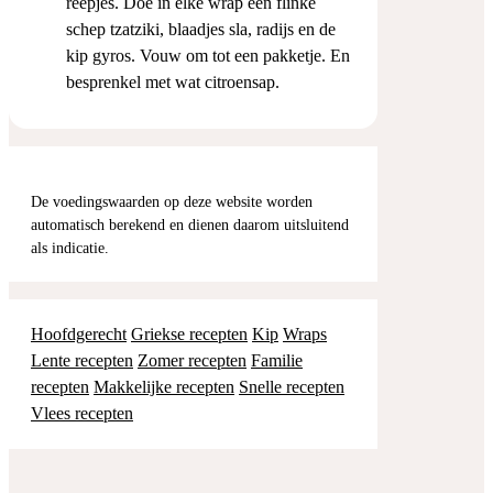
reepjes. Doe in elke wrap een flinke
schep tzatziki, blaadjes sla, radijs en de
kip gyros. Vouw om tot een pakketje. En
besprenkel met wat citroensap.
De voedingswaarden op deze website worden
automatisch berekend en dienen daarom uitsluitend
als indicatie.
Hoofdgerecht
Griekse recepten
Kip
Wraps
Lente recepten
Zomer recepten
Familie
recepten
Makkelijke recepten
Snelle recepten
Vlees recepten