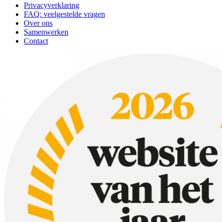
Privacyverklaring
FAQ: veelgestelde vragen
Over ons
Samenwerken
Contact