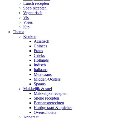
Lunch recepten
Soep recepten
Vegetarisch
Vis
Vlees
Kip
Thema
Keuken
Aziatisch
Chinees
Frans
Grieks
Hollands
Indisch
Italiaans
Mexicaans
Midden-Oosters
Spaans
Makkelijk & snel
Makkelijke recepten
Snelle recepten
Eenpansgerechten
Hartige taart & quiches
Ovenschotels
Apparaat