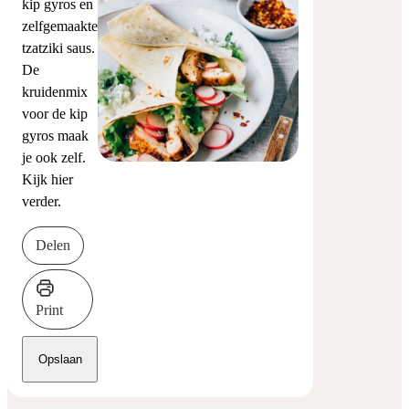
kip gyros en
zelfgemaakte
tzatziki saus.
De
kruidenmix
voor de kip
gyros maak
je ook zelf.
Kijk hier
verder.
Delen
Print
Opslaan