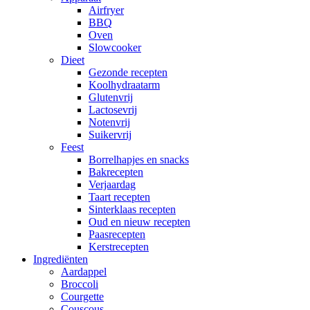
Airfryer
BBQ
Oven
Slowcooker
Dieet
Gezonde recepten
Koolhydraatarm
Glutenvrij
Lactosevrij
Notenvrij
Suikervrij
Feest
Borrelhapjes en snacks
Bakrecepten
Verjaardag
Taart recepten
Sinterklaas recepten
Oud en nieuw recepten
Paasrecepten
Kerstrecepten
Ingrediënten
Aardappel
Broccoli
Courgette
Couscous