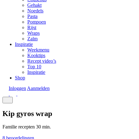
Gehakt
Noedels
Pasta
Pompoen
Rijst
Wraps
Zalm
Inspiratie
Weekmenu
Kooktips
Recept video’s
Top 10
Inspiratie
Shop
Inloggen
Aanmelden
Kip gyros wrap
Familie recepten
30 min.
8 beoordelingen