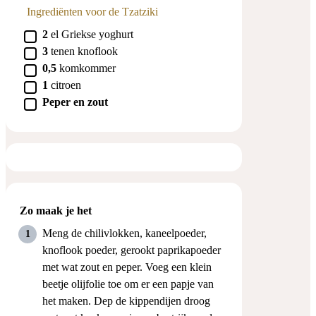
Ingrediënten voor de Tzatziki
▢
2
el
Griekse yoghurt
▢
3
tenen
knoflook
▢
0,5
komkommer
▢
1
citroen
▢
Peper en zout
Zo maak je het
Meng de chilivlokken, kaneelpoeder,
knoflook poeder, gerookt paprikapoeder
met wat zout en peper. Voeg een klein
beetje olijfolie toe om er een papje van
het maken. Dep de kippendijen droog