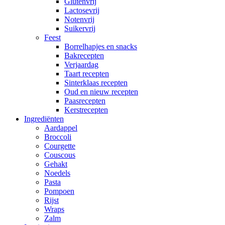
Glutenvrij
Lactosevrij
Notenvrij
Suikervrij
Feest
Borrelhapjes en snacks
Bakrecepten
Verjaardag
Taart recepten
Sinterklaas recepten
Oud en nieuw recepten
Paasrecepten
Kerstrecepten
Ingrediënten
Aardappel
Broccoli
Courgette
Couscous
Gehakt
Noedels
Pasta
Pompoen
Rijst
Wraps
Zalm