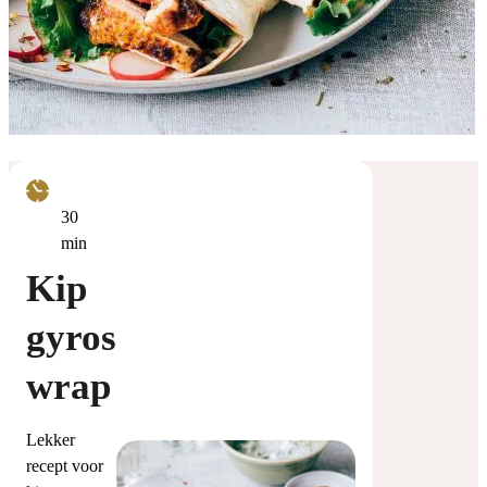
minuten
30
min
Kip
gyros
wrap
Lekker
recept voor