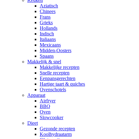
Keuken
Aziatisch
Chinees
Frans
Grieks
Hollands
Indisch
Italiaans
Mexicaans
Midden-Oosters
Spaans
Makkelijk & snel
Makkelijke recepten
Snelle recepten
Eenpansgerechten
Hartige taart & quiches
Ovenschotels
Apparaat
Airfryer
BBQ
Oven
Slowcooker
Dieet
Gezonde recepten
Koolhydraatarm