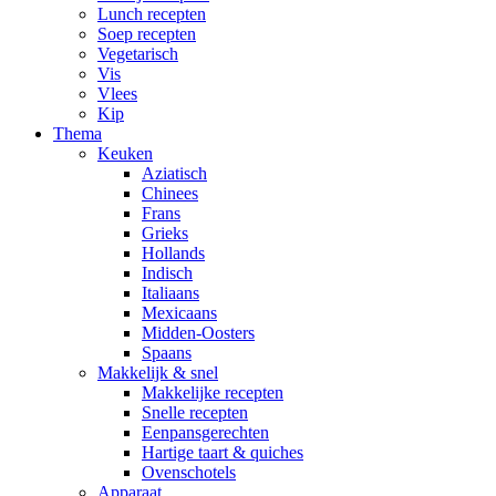
Lunch recepten
Soep recepten
Vegetarisch
Vis
Vlees
Kip
Thema
Keuken
Aziatisch
Chinees
Frans
Grieks
Hollands
Indisch
Italiaans
Mexicaans
Midden-Oosters
Spaans
Makkelijk & snel
Makkelijke recepten
Snelle recepten
Eenpansgerechten
Hartige taart & quiches
Ovenschotels
Apparaat