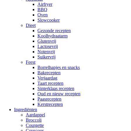
Airfryer
BBQ
Oven
Slowcooker
Dieet
Gezonde recepten
Koolhydraatarm
Glutenvrij
Lactosevrij
Notenvrij
Suikervrij
Feest
Borrelhapjes en snacks
Bakrecepten
Verjaardag
Taart recepten
Sinterklaas recepten
Oud en nieuw recepten
Paasrecepten
Kerstrecepten
Ingrediënten
Aardappel
Broccoli
Courgette
Couscous