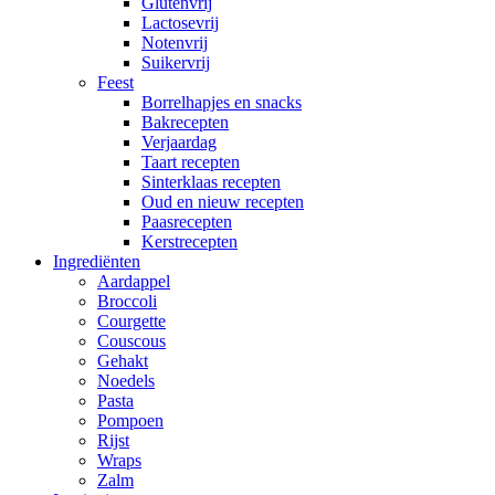
Glutenvrij
Lactosevrij
Notenvrij
Suikervrij
Feest
Borrelhapjes en snacks
Bakrecepten
Verjaardag
Taart recepten
Sinterklaas recepten
Oud en nieuw recepten
Paasrecepten
Kerstrecepten
Ingrediënten
Aardappel
Broccoli
Courgette
Couscous
Gehakt
Noedels
Pasta
Pompoen
Rijst
Wraps
Zalm