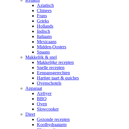
Keuken
Aziatisch
Chinees
Frans
Grieks
Hollands
Indisch
Italiaans
Mexicaans
Midden-Oosters
Spaans
Makkelijk & snel
Makkelijke recepten
Snelle recepten
Eenpansgerechten
Hartige taart & quiches
Ovenschotels
Apparaat
Airfryer
BBQ
Oven
Slowcooker
Dieet
Gezonde recepten
Koolhydraatarm