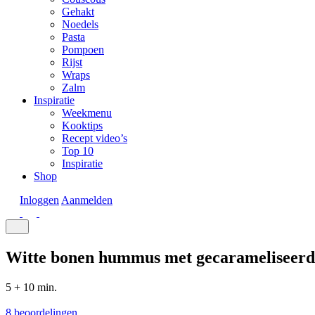
Gehakt
Noedels
Pasta
Pompoen
Rijst
Wraps
Zalm
Inspiratie
Weekmenu
Kooktips
Recept video’s
Top 10
Inspiratie
Shop
Inloggen
Aanmelden
Witte bonen hummus met gecarameliseerd
5 + 10 min.
8 beoordelingen