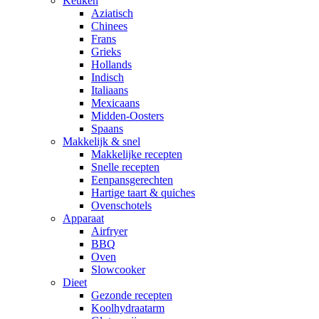
Keuken
Aziatisch
Chinees
Frans
Grieks
Hollands
Indisch
Italiaans
Mexicaans
Midden-Oosters
Spaans
Makkelijk & snel
Makkelijke recepten
Snelle recepten
Eenpansgerechten
Hartige taart & quiches
Ovenschotels
Apparaat
Airfryer
BBQ
Oven
Slowcooker
Dieet
Gezonde recepten
Koolhydraatarm