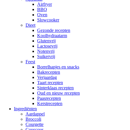
Airfryer
BBQ
Oven
Slowcooker
Dieet
Gezonde recepten
Koolhydraatarm
Glutenvrij
Lactosevrij
Notenvrij
Suikervrij
Feest
Borrelhapjes en snacks
Bakrecepten
Verjaardag
Taart recepten
Sinterklaas recepten
Oud en nieuw recepten
Paasrecepten
Kerstrecepten
Ingrediënten
Aardappel
Broccoli
Courgette
Couscous