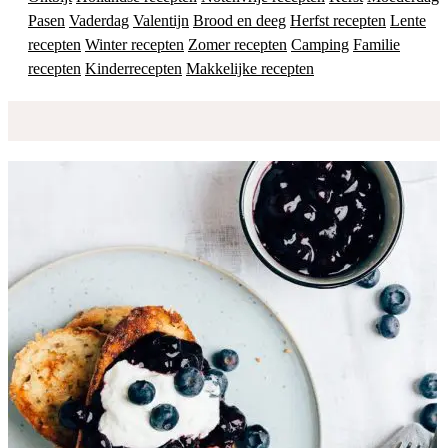
Pasen
Vaderdag
Valentijn
Brood en deeg
Herfst recepten
Lente
recepten
Winter recepten
Zomer recepten
Camping
Familie
recepten
Kinderrecepten
Makkelijke recepten