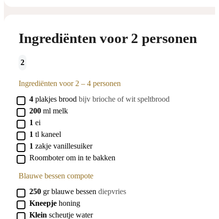
Ingrediënten voor 2 personen
2
Ingrediënten voor 2 – 4 personen
▢
4
plakjes
brood
bijv brioche of wit speltbrood
▢
200
ml
melk
▢
1
ei
▢
1
tl
kaneel
▢
1
zakje
vanillesuiker
▢
Roomboter om in te bakken
Blauwe bessen compote
▢
250
gr
blauwe bessen
diepvries
▢
Kneepje
honing
▢
Klein
scheutje water