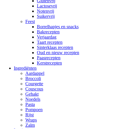
Glutenvrij
Lactosevrij
Notenvrij
Suikervrij
Feest
Borrelhapjes en snacks
Bakrecepten
Verjaardag
Taart recepten
Sinterklaas recepten
Oud en nieuw recepten
Paasrecepten
Kerstrecepten
Ingrediënten
Aardappel
Broccoli
Courgette
Couscous
Gehakt
Noedels
Pasta
Pompoen
Rijst
Wraps
Zalm