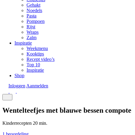
Gehakt
Noedels
Pasta
Pompoen
Rijst
Wraps
Zalm
Inspiratie
Weekmenu
Kooktips
Recept video’s
Top 10
Inspiratie
Shop
Inloggen
Aanmelden
Wentelteefjes met blauwe bessen compote
Kinderrecepten
20 min.
1 beoordeling