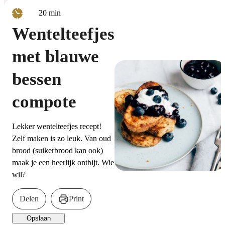
minuten
20
min
Wentelteefjes
met blauwe
bessen
compote
Lekker wentelteefjes recept!
Zelf maken is zo leuk. Van oud
brood (suikerbrood kan ook)
maak je een heerlijk ontbijt. Wie
wil?
Delen
Print
Opslaan