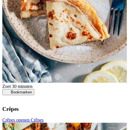
Zoet
30 minuten
Bookmarken
Crêpes
Crêpes openen
Crêpes