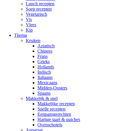
Lunch recepten
Soep recepten
Vegetarisch
Vis
Vlees
Kip
Thema
Keuken
Aziatisch
Chinees
Frans
Grieks
Hollands
Indisch
Italiaans
Mexicaans
Midden-Oosters
Spaans
Makkelijk & snel
Makkelijke recepten
Snelle recepten
Eenpansgerechten
Hartige taart & quiches
Ovenschotels
Apparaat