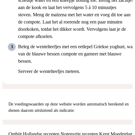
scheutje water en een kneepje honing toe. Breng het zachtjes
aan de kook en laat het vervolgens 5 á 10 minuutjes
stoven. Meng de maïzena met het water en voeg dit toe aan
de compote. Laat het al roerende nog een paar minuten
doorkoken, totdat het dikker wordt. Vervolgens laat je de
compote afkoelen.
Beleg de wentelteefjes met een eetlepel Griekse yoghurt, wat
van de blauwe bessen compote en garneer met blauwe
bessen.
Serveer de wentelteefjes meteen.
De voedingswaarden op deze website worden automatisch berekend en
dienen daarom uitsluitend als indicatie.
Ontbijt
Hollandse recepten
Notenvrije recepten
Kerst
Moederdag