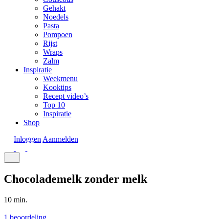
Gehakt
Noedels
Pasta
Pompoen
Rijst
Wraps
Zalm
Inspiratie
Weekmenu
Kooktips
Recept video’s
Top 10
Inspiratie
Shop
Inloggen
Aanmelden
Chocolademelk zonder melk
10 min.
1 beoordeling