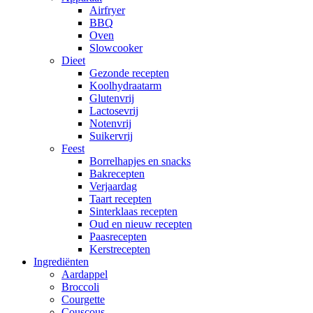
Airfryer
BBQ
Oven
Slowcooker
Dieet
Gezonde recepten
Koolhydraatarm
Glutenvrij
Lactosevrij
Notenvrij
Suikervrij
Feest
Borrelhapjes en snacks
Bakrecepten
Verjaardag
Taart recepten
Sinterklaas recepten
Oud en nieuw recepten
Paasrecepten
Kerstrecepten
Ingrediënten
Aardappel
Broccoli
Courgette
Couscous