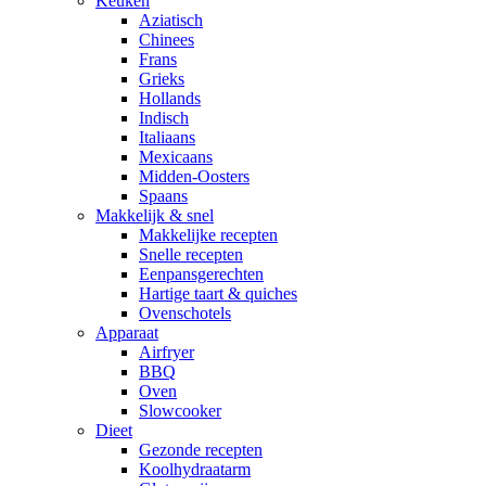
Keuken
Aziatisch
Chinees
Frans
Grieks
Hollands
Indisch
Italiaans
Mexicaans
Midden-Oosters
Spaans
Makkelijk & snel
Makkelijke recepten
Snelle recepten
Eenpansgerechten
Hartige taart & quiches
Ovenschotels
Apparaat
Airfryer
BBQ
Oven
Slowcooker
Dieet
Gezonde recepten
Koolhydraatarm