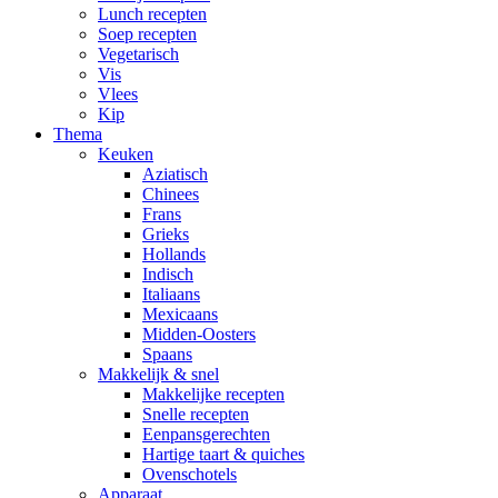
Lunch recepten
Soep recepten
Vegetarisch
Vis
Vlees
Kip
Thema
Keuken
Aziatisch
Chinees
Frans
Grieks
Hollands
Indisch
Italiaans
Mexicaans
Midden-Oosters
Spaans
Makkelijk & snel
Makkelijke recepten
Snelle recepten
Eenpansgerechten
Hartige taart & quiches
Ovenschotels
Apparaat