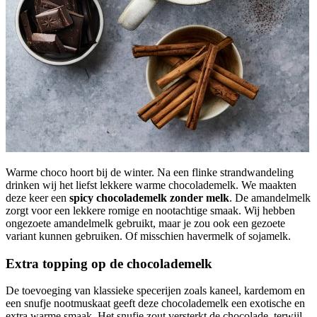
Warme choco hoort bij de winter. Na een flinke strandwandeling
drinken wij het liefst lekkere warme chocolademelk. We maakten
deze keer een
spicy chocolademelk zonder melk
. De amandelmelk
zorgt voor een lekkere romige en nootachtige smaak. Wij hebben
ongezoete amandelmelk gebruikt, maar je zou ook een gezoete
variant kunnen gebruiken. Of misschien havermelk of sojamelk.
Extra topping op de chocolademelk
De toevoeging van klassieke specerijen zoals kaneel, kardemom en
een snufje nootmuskaat geeft deze chocolademelk een exotische en
extra warme smaak. Het snufje zout versterkt de chocolade, terwijl