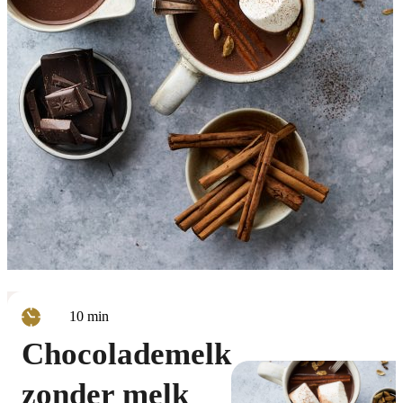
minuten
10
min
Chocolademelk
zonder melk