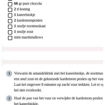
▢
60
gr
pure chocola
▢
2
tl
honing
▢
1
kaneelstokje
▢
2
kardemompeulen
▢
1
snufje
nootmuskaat
▢
1
snufje
zout
▢
mini marshmallows
Verwarm de amandeldrink met het kaneelstokje, de nootmusk
een snuf zout en de gekneusde kardemom peulen op het vuur
Laat het ongeveer 8 minuten op zacht vuur trekken. Let er op
het niet overkookt.
Haal de pan van het vuur en verwijder de kardemom peulen 
het kaneelstokje.