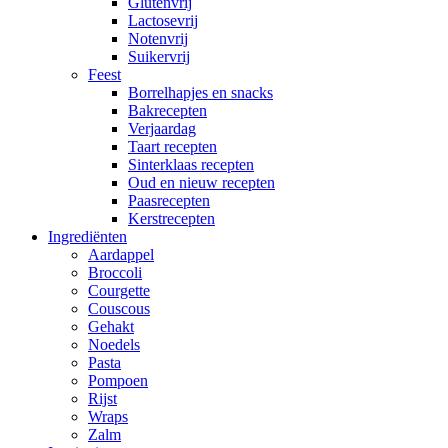
Glutenvrij
Lactosevrij
Notenvrij
Suikervrij
Feest
Borrelhapjes en snacks
Bakrecepten
Verjaardag
Taart recepten
Sinterklaas recepten
Oud en nieuw recepten
Paasrecepten
Kerstrecepten
Ingrediënten
Aardappel
Broccoli
Courgette
Couscous
Gehakt
Noedels
Pasta
Pompoen
Rijst
Wraps
Zalm