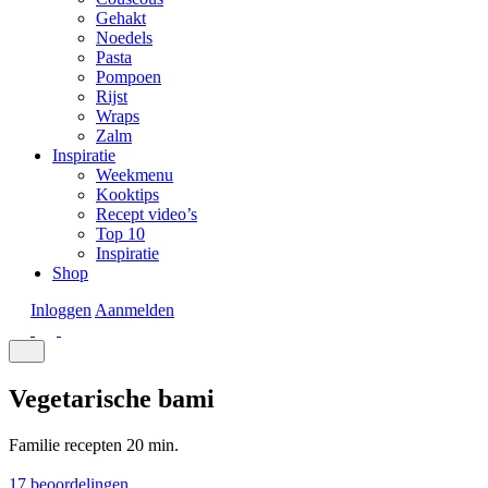
Gehakt
Noedels
Pasta
Pompoen
Rijst
Wraps
Zalm
Inspiratie
Weekmenu
Kooktips
Recept video’s
Top 10
Inspiratie
Shop
Inloggen
Aanmelden
Vegetarische bami
Familie recepten
20 min.
17 beoordelingen