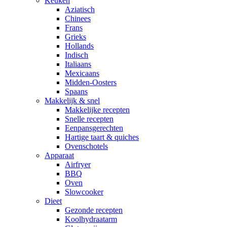
Keuken
Aziatisch
Chinees
Frans
Grieks
Hollands
Indisch
Italiaans
Mexicaans
Midden-Oosters
Spaans
Makkelijk & snel
Makkelijke recepten
Snelle recepten
Eenpansgerechten
Hartige taart & quiches
Ovenschotels
Apparaat
Airfryer
BBQ
Oven
Slowcooker
Dieet
Gezonde recepten
Koolhydraatarm