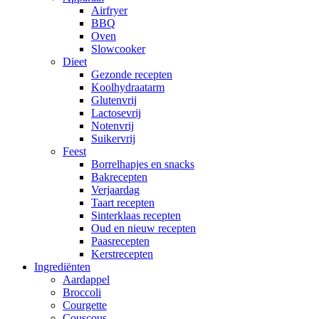
Airfryer
BBQ
Oven
Slowcooker
Dieet
Gezonde recepten
Koolhydraatarm
Glutenvrij
Lactosevrij
Notenvrij
Suikervrij
Feest
Borrelhapjes en snacks
Bakrecepten
Verjaardag
Taart recepten
Sinterklaas recepten
Oud en nieuw recepten
Paasrecepten
Kerstrecepten
Ingrediënten
Aardappel
Broccoli
Courgette
Couscous