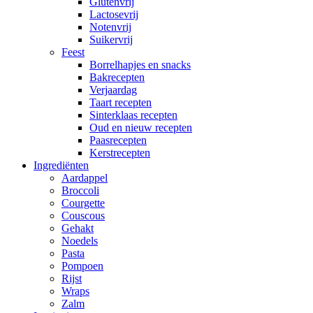
Glutenvrij
Lactosevrij
Notenvrij
Suikervrij
Feest
Borrelhapjes en snacks
Bakrecepten
Verjaardag
Taart recepten
Sinterklaas recepten
Oud en nieuw recepten
Paasrecepten
Kerstrecepten
Ingrediënten
Aardappel
Broccoli
Courgette
Couscous
Gehakt
Noedels
Pasta
Pompoen
Rijst
Wraps
Zalm