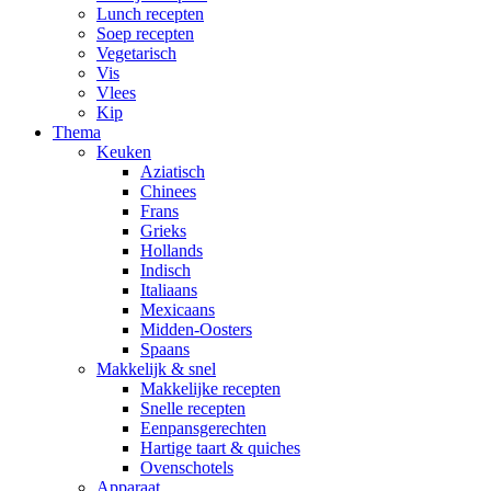
Lunch recepten
Soep recepten
Vegetarisch
Vis
Vlees
Kip
Thema
Keuken
Aziatisch
Chinees
Frans
Grieks
Hollands
Indisch
Italiaans
Mexicaans
Midden-Oosters
Spaans
Makkelijk & snel
Makkelijke recepten
Snelle recepten
Eenpansgerechten
Hartige taart & quiches
Ovenschotels
Apparaat