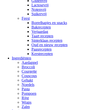
Glutenvrij
Lactosevrij
Notenvrij
Suikervrij
Feest
Borrelhapjes en snacks
Bakrecepten
Verjaardag
Taart recepten
Sinterklaas recepten
Oud en nieuw recepten
Paasrecepten
Kerstrecepten
Ingrediënten
Aardappel
Broccoli
Courgette
Couscous
Gehakt
Noedels
Pasta
Pompoen
Rijst
Wraps
Zalm