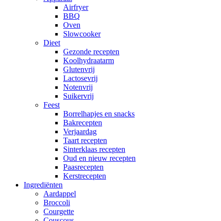
Airfryer
BBQ
Oven
Slowcooker
Dieet
Gezonde recepten
Koolhydraatarm
Glutenvrij
Lactosevrij
Notenvrij
Suikervrij
Feest
Borrelhapjes en snacks
Bakrecepten
Verjaardag
Taart recepten
Sinterklaas recepten
Oud en nieuw recepten
Paasrecepten
Kerstrecepten
Ingrediënten
Aardappel
Broccoli
Courgette
Couscous