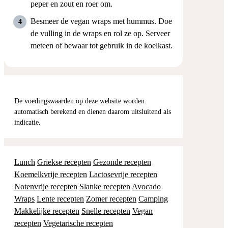
peper en zout en roer om.
Besmeer de vegan wraps met hummus. Doe
de vulling in de wraps en rol ze op. Serveer
meteen of bewaar tot gebruik in de koelkast.
De voedingswaarden op deze website worden
automatisch berekend en dienen daarom uitsluitend als
indicatie.
Lunch
Griekse recepten
Gezonde recepten
Koemelkvrije recepten
Lactosevrije recepten
Notenvrije recepten
Slanke recepten
Avocado
Wraps
Lente recepten
Zomer recepten
Camping
Makkelijke recepten
Snelle recepten
Vegan
recepten
Vegetarische recepten