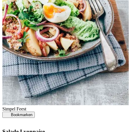
Simpel
Feest
Bookmarken
Salade Lyonnaise