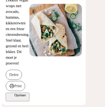
Lekkere vegan
wraps met
avocado,
hummus,
kikkererwten
en een frisse
citroendressing.
Snel klaar,
gezond en heel
lekker. Dit
moet je
proeven!
Delen
Print
Opslaan