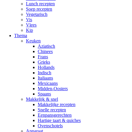
Lunch recepten
Soep recepten
Vegetarisch
Vis
Vlees
Kip
Thema
Keuken
Aziatisch
Chinees
Frans
Grieks
Hollands
Indisch
Italiaans
Mexicaans
Midden-Oosters
Spaans
Makkelijk & snel
Makkelijke recepten
Snelle recepten
Eenpansgerechten
Hartige taart & quiches
Ovenschotels
Apparaat