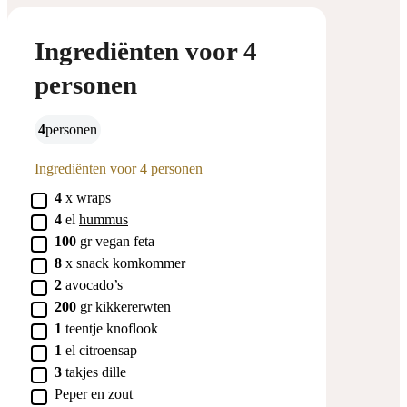
Ingrediënten voor 4
personen
4
personen
Ingrediënten voor 4 personen
▢
4
x
wraps
▢
4
el
hummus
▢
100
gr
vegan feta
▢
8
x
snack komkommer
▢
2
avocado’s
▢
200
gr
kikkererwten
▢
1
teentje
knoflook
▢
1
el
citroensap
▢
3
takjes
dille
▢
Peper en zout