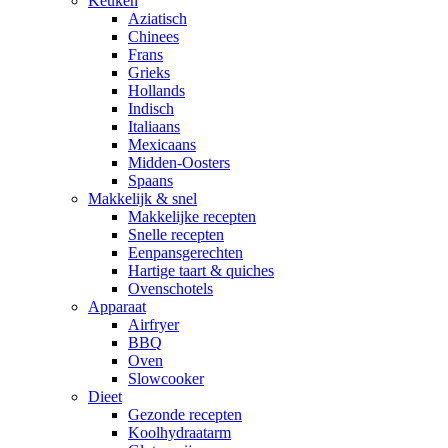
Keuken
Aziatisch
Chinees
Frans
Grieks
Hollands
Indisch
Italiaans
Mexicaans
Midden-Oosters
Spaans
Makkelijk & snel
Makkelijke recepten
Snelle recepten
Eenpansgerechten
Hartige taart & quiches
Ovenschotels
Apparaat
Airfryer
BBQ
Oven
Slowcooker
Dieet
Gezonde recepten
Koolhydraatarm