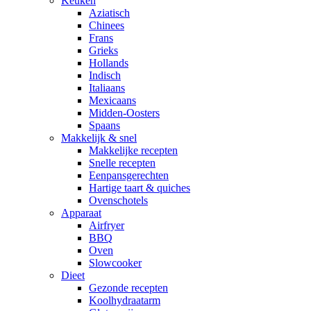
Keuken
Aziatisch
Chinees
Frans
Grieks
Hollands
Indisch
Italiaans
Mexicaans
Midden-Oosters
Spaans
Makkelijk & snel
Makkelijke recepten
Snelle recepten
Eenpansgerechten
Hartige taart & quiches
Ovenschotels
Apparaat
Airfryer
BBQ
Oven
Slowcooker
Dieet
Gezonde recepten
Koolhydraatarm