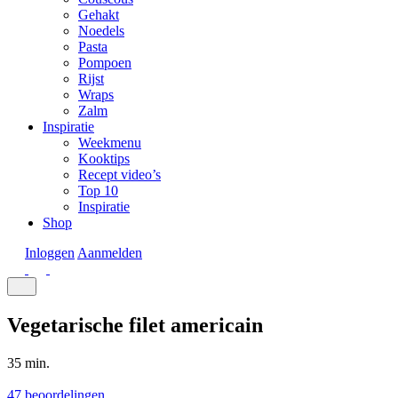
Gehakt
Noedels
Pasta
Pompoen
Rijst
Wraps
Zalm
Inspiratie
Weekmenu
Kooktips
Recept video’s
Top 10
Inspiratie
Shop
Inloggen
Aanmelden
Vegetarische filet americain
35 min.
47 beoordelingen