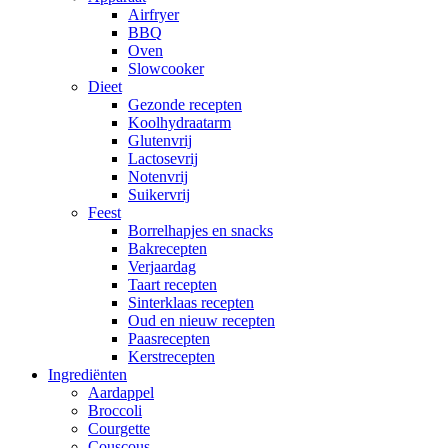
Airfryer
BBQ
Oven
Slowcooker
Dieet
Gezonde recepten
Koolhydraatarm
Glutenvrij
Lactosevrij
Notenvrij
Suikervrij
Feest
Borrelhapjes en snacks
Bakrecepten
Verjaardag
Taart recepten
Sinterklaas recepten
Oud en nieuw recepten
Paasrecepten
Kerstrecepten
Ingrediënten
Aardappel
Broccoli
Courgette
Couscous