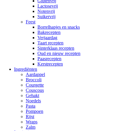
Glutenvrij
Lactosevrij
Notenvrij
Suikervrij
Feest
Borrelhapjes en snacks
Bakrecepten
Verjaardag
Taart recepten
Sinterklaas recepten
Oud en nieuw recepten
Paasrecepten
Kerstrecepten
Ingrediënten
Aardappel
Broccoli
Courgette
Couscous
Gehakt
Noedels
Pasta
Pompoen
Rijst
Wraps
Zalm