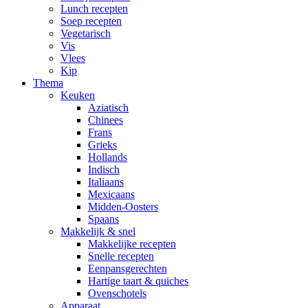
Lunch recepten
Soep recepten
Vegetarisch
Vis
Vlees
Kip
Thema
Keuken
Aziatisch
Chinees
Frans
Grieks
Hollands
Indisch
Italiaans
Mexicaans
Midden-Oosters
Spaans
Makkelijk & snel
Makkelijke recepten
Snelle recepten
Eenpansgerechten
Hartige taart & quiches
Ovenschotels
Apparaat