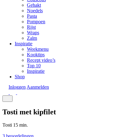
Gehakt
Noedels
Pasta
Pompoen
Rijst
Wraps
Zalm
Inspiratie
Weekmenu
Kooktips
Recept video’s
Top 10
Inspiratie
Shop
Inloggen
Aanmelden
Tosti met kipfilet
Tosti
15 min.
3 beoordelingen