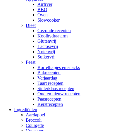
Airfryer
BBQ
Oven
Slowcooker
Dieet
Gezonde recepten
Koolhydraatarm
Glutenvrij
Lactosevrij
Notenvrij
Suikervrij
Feest
Borrelhapjes en snacks
Bakrecepten
Verjaardag
Taart recepten
Sinterklaas recepten
Oud en nieuw recepten
Paasrecepten
Kerstrecepten
Ingrediënten
Aardappel
Broccoli
Courgette
Couscous