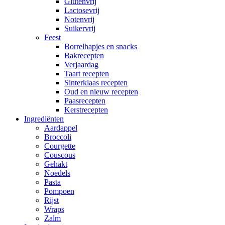
Glutenvrij
Lactosevrij
Notenvrij
Suikervrij
Feest
Borrelhapjes en snacks
Bakrecepten
Verjaardag
Taart recepten
Sinterklaas recepten
Oud en nieuw recepten
Paasrecepten
Kerstrecepten
Ingrediënten
Aardappel
Broccoli
Courgette
Couscous
Gehakt
Noedels
Pasta
Pompoen
Rijst
Wraps
Zalm