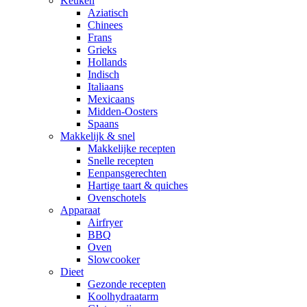
Keuken
Aziatisch
Chinees
Frans
Grieks
Hollands
Indisch
Italiaans
Mexicaans
Midden-Oosters
Spaans
Makkelijk & snel
Makkelijke recepten
Snelle recepten
Eenpansgerechten
Hartige taart & quiches
Ovenschotels
Apparaat
Airfryer
BBQ
Oven
Slowcooker
Dieet
Gezonde recepten
Koolhydraatarm