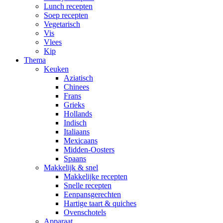
Lunch recepten
Soep recepten
Vegetarisch
Vis
Vlees
Kip
Thema
Keuken
Aziatisch
Chinees
Frans
Grieks
Hollands
Indisch
Italiaans
Mexicaans
Midden-Oosters
Spaans
Makkelijk & snel
Makkelijke recepten
Snelle recepten
Eenpansgerechten
Hartige taart & quiches
Ovenschotels
Apparaat