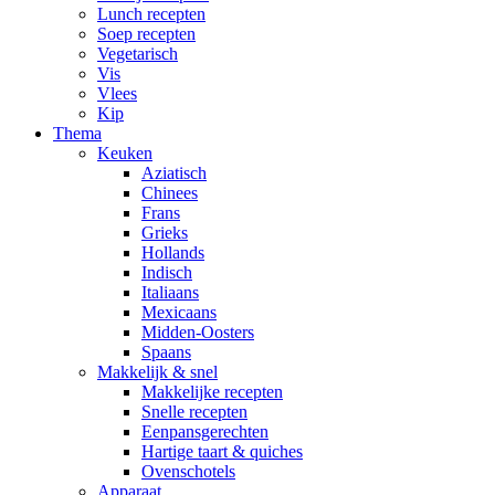
Lunch recepten
Soep recepten
Vegetarisch
Vis
Vlees
Kip
Thema
Keuken
Aziatisch
Chinees
Frans
Grieks
Hollands
Indisch
Italiaans
Mexicaans
Midden-Oosters
Spaans
Makkelijk & snel
Makkelijke recepten
Snelle recepten
Eenpansgerechten
Hartige taart & quiches
Ovenschotels
Apparaat