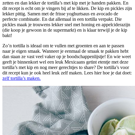
zetten en dan lekker de tortilla’s met kip met je handen pakken. En
dit recept is echt om je vingers bij af te likken. De kip en pickles zijn
lekker pittig. Samen met de frisse yoghurtsaus en avocado de
perfecte combinatie. En dat allemaal in een tortilla verpakt. Die
pickles maak je trouwens lekker snel met honing en appelciderazijn
(die koop je gewoon in de supermarkt) en is klaar terwijl je de kip
bakt!
Zo’n tortilla is ideaal om te vullen met groenten en aan te passen
naar je eigen smaak. Wanneer je eenmaal de smaak te pakken hebt
dan staan ze vast veel vaker op je boodschappenlijstje! En wie weet
geeft je binnenkort wel een leuk Mexicaans getint etentje met deze
tortilla’s met kip en nog meer gerechtjes to share? De tortilla’s voor
dit recept kun je ook heel leuk zelf maken. Lees hier hoe je dat doet:
zelf tortilla’s maken.