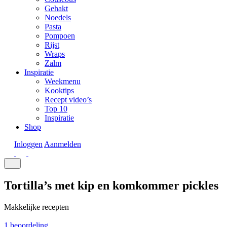
Gehakt
Noedels
Pasta
Pompoen
Rijst
Wraps
Zalm
Inspiratie
Weekmenu
Kooktips
Recept video’s
Top 10
Inspiratie
Shop
Inloggen
Aanmelden
Tortilla’s met kip en komkommer pickles
Makkelijke recepten
1 beoordeling