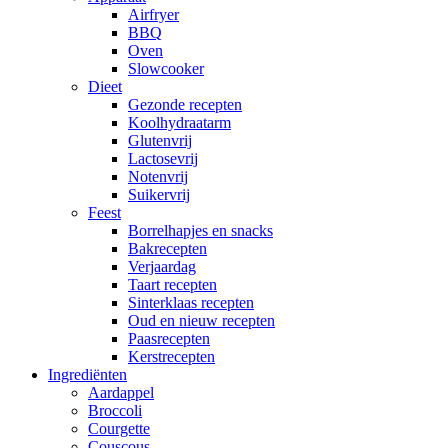
Airfryer
BBQ
Oven
Slowcooker
Dieet
Gezonde recepten
Koolhydraatarm
Glutenvrij
Lactosevrij
Notenvrij
Suikervrij
Feest
Borrelhapjes en snacks
Bakrecepten
Verjaardag
Taart recepten
Sinterklaas recepten
Oud en nieuw recepten
Paasrecepten
Kerstrecepten
Ingrediënten
Aardappel
Broccoli
Courgette
Couscous