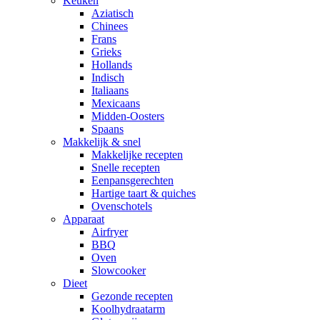
Keuken
Aziatisch
Chinees
Frans
Grieks
Hollands
Indisch
Italiaans
Mexicaans
Midden-Oosters
Spaans
Makkelijk & snel
Makkelijke recepten
Snelle recepten
Eenpansgerechten
Hartige taart & quiches
Ovenschotels
Apparaat
Airfryer
BBQ
Oven
Slowcooker
Dieet
Gezonde recepten
Koolhydraatarm