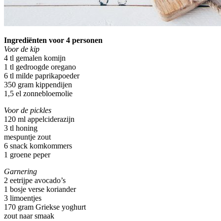
Ingrediënten voor 4 personen
Voor de kip
4 tl gemalen komijn
1 tl gedroogde oregano
6 tl milde paprikapoeder
350 gram kippendijen
1,5 el zonnebloemolie
Voor de pickles
120 ml appelciderazijn
3 tl honing
mespuntje zout
6 snack komkommers
1 groene peper
Garnering
2 eetrijpe avocado’s
1 bosje verse koriander
3 limoentjes
170 gram Griekse yoghurt
zout naar smaak