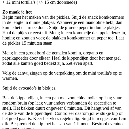
+ 12 mini tortilla’s (+/- 15 cm doorsnede)
Zo maak je het
Begin met het maken van die pickles. Snijd de snack komkommers
in de lengte in dunne plakjes. Wanneer je een mandoline hebt, dan
kun je het daarmee doen. Snijd de groene peper in dunne plakjes.
Haal de pitjes er eerst uit. Meng in een kommetje de appelciderazijn,
honing en zout en voeg de plakken komkommer en peper toe. Laat
de pickles 15 minuten staan.
Meng in een groot bord de gemalen komijn, oregano en
paprikapoeder door elkaar. Haal de kippendijen door het mengsel
zodat alle kanten goed bedekt zijn. Zet even apart.
Volg de aanwijzingen op de verpakking om de mini tortilla’s op te
warmen.
Snijd de avocado’s in blokjes.
Bak de kippendijen, in een pan met zonnebloemolie, op laag vuur
rondom bruin (op laag vuur anders verbranden de specerijen te
snel). Het bakken duurt ongeveer 6 minuten. Dit hangt wel af van
de dikte van de kippendijen. Controleer daarom jouw stukje kip of
het goed gaar is. Keer het vlees regelmatig. Snijd in reepjes van 1cm
dik. Besprenkel de kip met het sap van 1 limoen. Bestrooi eventueel
nog met wat zout.