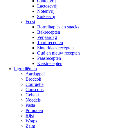
Glutenvrij
Lactosevrij
Notenvrij
Suikervrij
Feest
Borrelhapjes en snacks
Bakrecepten
Verjaardag
Taart recepten
Sinterklaas recepten
Oud en nieuw recepten
Paasrecepten
Kerstrecepten
Ingrediënten
Aardappel
Broccoli
Courgette
Couscous
Gehakt
Noedels
Pasta
Pompoen
Rijst
Wraps
Zalm