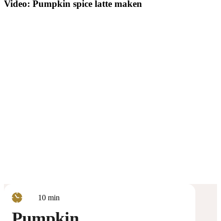
Video: Pumpkin spice latte maken
minuten
10
min
Pumpkin