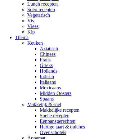
Lunch recepten
Soep recepten
Vegetarisch
Vis
Vlees
Kip
Thema
Keuken
Aziatisch
Chinees
Frans
Grieks
Hollands
Indisch
Italiaans
Mexicaans
Midden-Oosters
Spaans
Makkelijk & snel
Makkelijke recepten
Snelle recepten
Eenpansgerechten
Hartige taart & quiches
Ovenschotels
Apparaat