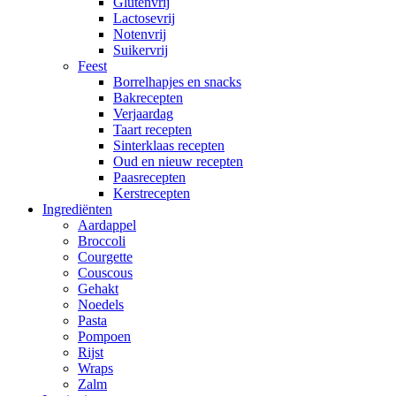
Glutenvrij
Lactosevrij
Notenvrij
Suikervrij
Feest
Borrelhapjes en snacks
Bakrecepten
Verjaardag
Taart recepten
Sinterklaas recepten
Oud en nieuw recepten
Paasrecepten
Kerstrecepten
Ingrediënten
Aardappel
Broccoli
Courgette
Couscous
Gehakt
Noedels
Pasta
Pompoen
Rijst
Wraps
Zalm