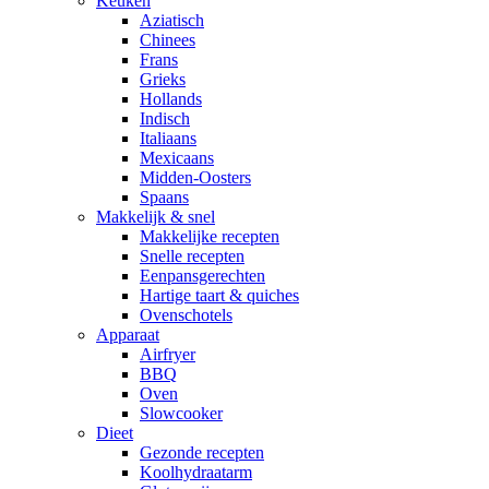
Keuken
Aziatisch
Chinees
Frans
Grieks
Hollands
Indisch
Italiaans
Mexicaans
Midden-Oosters
Spaans
Makkelijk & snel
Makkelijke recepten
Snelle recepten
Eenpansgerechten
Hartige taart & quiches
Ovenschotels
Apparaat
Airfryer
BBQ
Oven
Slowcooker
Dieet
Gezonde recepten
Koolhydraatarm