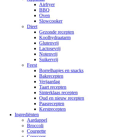
Airfryer
BBQ
Oven
Slowcooker
Dieet
Gezonde recepten
Koolhydraatarm
Glutenvrij
Lactosevrij
Notenvrij
Suikervrij
Feest
Borrelhapjes en snacks
Bakrecepten
Verjaardag
Taart recepten
Sinterklaas recepten
Oud en nieuw recepten
Paasrecepten
Kerstrecepten
Ingrediënten
Aardappel
Broccoli
Courgette
Couscous