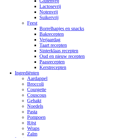
Glutenvrij
Lactosevrij
Notenvrij
Suikervrij
Feest
Borrelhapjes en snacks
Bakrecepten
Verjaardag
Taart recepten
Sinterklaas recepten
Oud en nieuw recepten
Paasrecepten
Kerstrecepten
Ingrediënten
Aardappel
Broccoli
Courgette
Couscous
Gehakt
Noedels
Pasta
Pompoen
Rijst
Wraps
Zalm