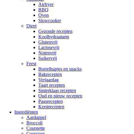
Airfryer
BBQ
Oven
Slowcooker
Dieet
Gezonde recepten
Koolhydraatarm
Glutenvrij
Lactosevrij
Notenvrij
Suikervrij
Feest
Borrelhapjes en snacks
Bakrecepten
Verjaardag
Taart recepten
Sinterklaas recepten
Oud en nieuw recepten
Paasrecepten
Kerstrecepten
Ingrediënten
Aardappel
Broccoli
Courgette
Couscous