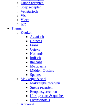
Lunch recepten
Soep recepten
Vegetarisch
Vis
Vlees
Kip
Thema
Keuken
Aziatisch
Chinees
Frans
Grieks
Hollands
Indisch
Italiaans
Mexicaans
Midden-Oosters
Spaans
Makkelijk & snel
Makkelijke recepten
Snelle recepten
Eenpansgerechten
Hartige taart & quiches
Ovenschotels
Apparaat