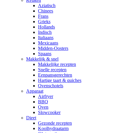
Keuken
Aziatisch
Chinees
Frans
Grieks
Hollands
Indisch
Italiaans
Mexicaans
Midden-Oosters
Spaans
Makkelijk & snel
Makkelijke recepten
Snelle recepten
Eenpansgerechten
Hartige taart & quiches
Ovenschotels
Apparaat
Airfryer
BBQ
Oven
Slowcooker
Dieet
Gezonde recepten
Koolhydraatarm