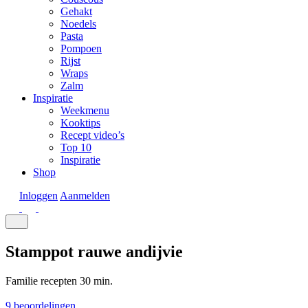
Gehakt
Noedels
Pasta
Pompoen
Rijst
Wraps
Zalm
Inspiratie
Weekmenu
Kooktips
Recept video’s
Top 10
Inspiratie
Shop
Inloggen
Aanmelden
Stamppot rauwe andijvie
Familie recepten
30 min.
9 beoordelingen