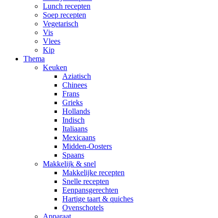
Lunch recepten
Soep recepten
Vegetarisch
Vis
Vlees
Kip
Thema
Keuken
Aziatisch
Chinees
Frans
Grieks
Hollands
Indisch
Italiaans
Mexicaans
Midden-Oosters
Spaans
Makkelijk & snel
Makkelijke recepten
Snelle recepten
Eenpansgerechten
Hartige taart & quiches
Ovenschotels
Apparaat