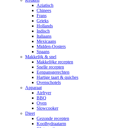
Keuken
Aziatisch
Chinees
Frans
Grieks
Hollands
Indisch
Italiaans
Mexicaans
Midden-Oosters
Spaans
Makkelijk & snel
Makkelijke recepten
Snelle recepten
Eenpansgerechten
Hartige taart & quiches
Ovenschotels
Apparaat
Airfryer
BBQ
Oven
Slowcooker
Dieet
Gezonde recepten
Koolhydraatarm