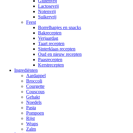
Glutenvrij
Lactosevrij
Notenvrij
Suikervrij
Feest
Borrelhapjes en snacks
Bakrecepten
Verjaardag
Taart recepten
Sinterklaas recepten
Oud en nieuw recepten
Paasrecepten
Kerstrecepten
Ingrediënten
Aardappel
Broccoli
Courgette
Couscous
Gehakt
Noedels
Pasta
Pompoen
Rijst
Wraps
Zalm