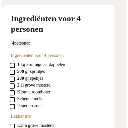
Ingrediënten voor 4
personen
4
personen
Ingrediënten voor 4 personen
▢
1
kg
kruimige aardappelen
▢
500
gr
spruitjes
▢
200
gr
spekjes
▢
2
el
grove mosterd
▢
Klontje
roomboter
▢
Scheutje
melk
▢
Peper en zout
Lekker met
▢
Extra grove mosterd