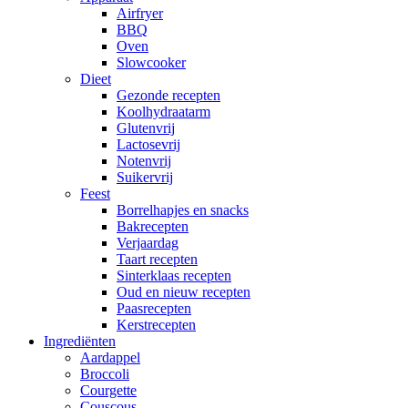
Airfryer
BBQ
Oven
Slowcooker
Dieet
Gezonde recepten
Koolhydraatarm
Glutenvrij
Lactosevrij
Notenvrij
Suikervrij
Feest
Borrelhapjes en snacks
Bakrecepten
Verjaardag
Taart recepten
Sinterklaas recepten
Oud en nieuw recepten
Paasrecepten
Kerstrecepten
Ingrediënten
Aardappel
Broccoli
Courgette
Couscous