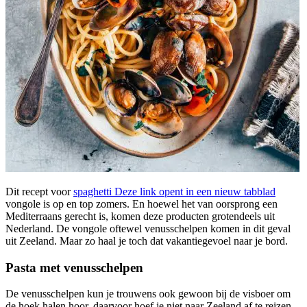
Dit recept voor
spaghetti
Deze link opent in een nieuw tabblad
vongole is op en top zomers. En hoewel het van oorsprong een
Mediterraans gerecht is, komen deze producten grotendeels uit
Nederland. De vongole oftewel venusschelpen komen in dit geval
uit Zeeland. Maar zo haal je toch dat vakantiegevoel naar je bord.
Pasta met venusschelpen
De venusschelpen kun je trouwens ook gewoon bij de visboer om
de hoek halen hoor, daarvoor hoef je niet naar Zeeland af te reizen.