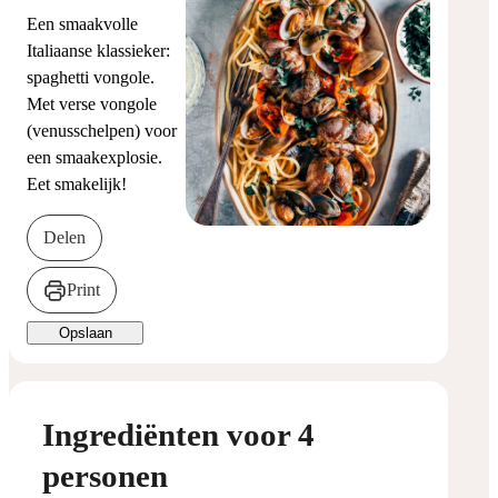
Een smaakvolle
Italiaanse klassieker:
spaghetti vongole.
Met verse vongole
(venusschelpen) voor
een smaakexplosie.
Eet smakelijk!
Delen
Print
Opslaan
Ingrediënten voor 4
personen