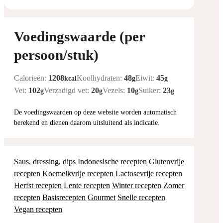
Voedingswaarde (per
persoon/stuk)
Calorieën:
1208
Koolhydraten:
48
Eiwit:
45
kcal
g
g
Vet:
102
Verzadigd vet:
20
Vezels:
10
Suiker:
23
g
g
g
g
De voedingswaarden op deze website worden automatisch
berekend en dienen daarom uitsluitend als indicatie.
Saus, dressing, dips
Indonesische recepten
Glutenvrije
recepten
Koemelkvrije recepten
Lactosevrije recepten
Herfst recepten
Lente recepten
Winter recepten
Zomer
recepten
Basisrecepten
Gourmet
Snelle recepten
Vegan recepten