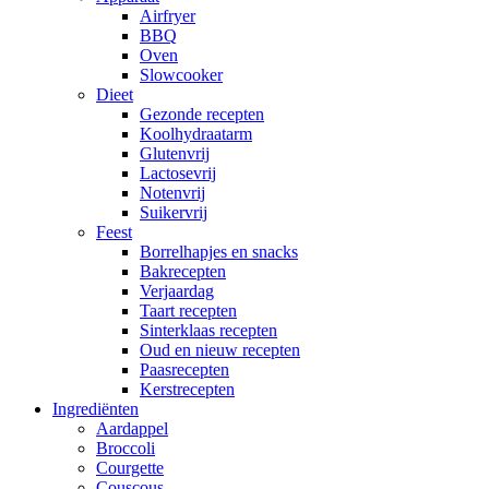
Airfryer
BBQ
Oven
Slowcooker
Dieet
Gezonde recepten
Koolhydraatarm
Glutenvrij
Lactosevrij
Notenvrij
Suikervrij
Feest
Borrelhapjes en snacks
Bakrecepten
Verjaardag
Taart recepten
Sinterklaas recepten
Oud en nieuw recepten
Paasrecepten
Kerstrecepten
Ingrediënten
Aardappel
Broccoli
Courgette
Couscous