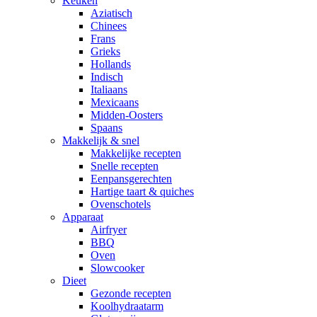
Keuken
Aziatisch
Chinees
Frans
Grieks
Hollands
Indisch
Italiaans
Mexicaans
Midden-Oosters
Spaans
Makkelijk & snel
Makkelijke recepten
Snelle recepten
Eenpansgerechten
Hartige taart & quiches
Ovenschotels
Apparaat
Airfryer
BBQ
Oven
Slowcooker
Dieet
Gezonde recepten
Koolhydraatarm