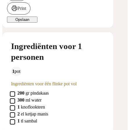
Print
Opslaan
Ingrediënten voor 1
personen
1
pot
Ingrediënten voor één flinke pot vol
▢
200
gr
pindakaas
▢
300
ml
water
▢
1
knoflookteen
▢
2
el
ketjap manis
▢
1
tl
sambal