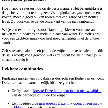
Hoe maak je satesaus nou op de beste manier? Het belangrijkste is
dat je het vuur niet te hoog zet. Als de pindakaas gaat smelten en
koken, moet je goed blijven roeren met een garde of een houten
lepel. Zo voorkom je dat de onderkant van de pan aanbrandt.
Wil je een extra romige saus? Dan kun je kiezen voor satesaus
maken van pindakaas en melk in plaats van water. De melk zorgt
voor een zachtere smaak die heel goed samengaat met de pittige
sambal.
Zelf satesaus maken geeft je ook de vrijheid om te bepalen hoe dik
de saus wordt; voeg gewoon wat extra vocht toe als hij naar jouw
smaak te stevig is.
Lekkere combinaties
Pindasaus maken van pindakaas is dus echt een fluitje van een cent.
De saus smaakt daarna heerlijk bij deze gerechten:
Zelfgemaakte
kipsaté
Deze link opent in een nieuw tabblad
van de barbecue of uit de koekenpan.
Een goedgevulde
nasi goreng
Deze link opent in een nieuw
tabblad
met een gebakken eitje.