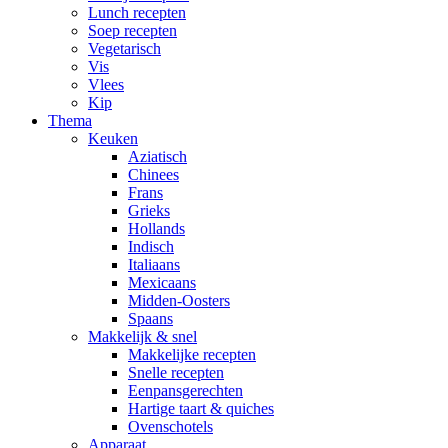
Lunch recepten
Soep recepten
Vegetarisch
Vis
Vlees
Kip
Thema
Keuken
Aziatisch
Chinees
Frans
Grieks
Hollands
Indisch
Italiaans
Mexicaans
Midden-Oosters
Spaans
Makkelijk & snel
Makkelijke recepten
Snelle recepten
Eenpansgerechten
Hartige taart & quiches
Ovenschotels
Apparaat