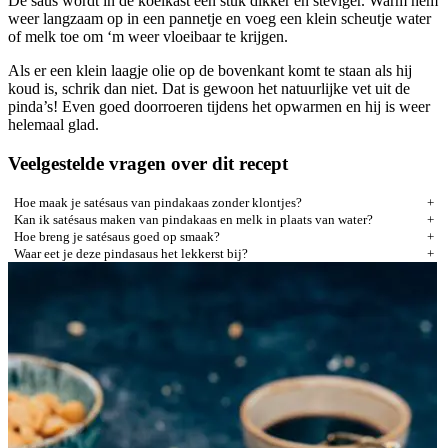
De saus wordt in de koelkast een stuk dikker en steviger. Warm hem
weer langzaam op in een pannetje en voeg een klein scheutje water
of melk toe om ‘m weer vloeibaar te krijgen.
Als er een klein laagje olie op de bovenkant komt te staan als hij
koud is, schrik dan niet. Dat is gewoon het natuurlijke vet uit de
pinda’s! Even goed doorroeren tijdens het opwarmen en hij is weer
helemaal glad.
Veelgestelde vragen over dit recept
Hoe maak je satésaus van pindakaas zonder klontjes?
Kan ik satésaus maken van pindakaas en melk in plaats van water?
Hoe breng je satésaus goed op smaak?
Waar eet je deze pindasaus het lekkerst bij?