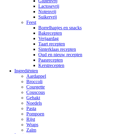
Glutenvrij
Lactosevrij
Notenvrij
Suikervrij
Feest
Borrelhapjes en snacks
Bakrecepten
Verjaardag
Taart recepten
Sinterklaas recepten
Oud en nieuw recepten
Paasrecepten
Kerstrecepten
Ingrediënten
Aardappel
Broccoli
Courgette
Couscous
Gehakt
Noedels
Pasta
Pompoen
Rijst
Wraps
Zalm