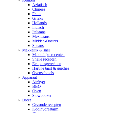
Keuken
Aziatisch
Chinees
Frans
Grieks
Hollands
Indisch
Italiaans
Mexicaans
Midden-Oosters
Spaans
Makkelijk & snel
Makkelijke recepten
Snelle recepten
Eenpansgerechten
Hartige taart & quiches
Ovenschotels
Apparaat
Airfryer
BBQ
Oven
Slowcooker
Dieet
Gezonde recepten
Koolhydraatarm