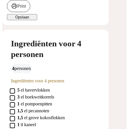
Print
Opslaan
Ingrediënten voor 4
personen
4
personen
Ingrediënten voor 4 personen
▢
5
el
havervlokken
▢
3
el
boekweitkorrels
▢
1
el
pompoenpitten
▢
1,5
el
pecannoten
▢
1,5
el
grove kokosflokken
▢
1
tl
kaneel