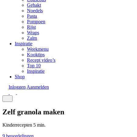
Gehakt
Noedels
Pasta
Pompoen
Rijst
Wraps
Zalm
Inspiratie
Weekmenu
Kooktips
Recept video’s
Top 10
Inspiratie
Shop
Inloggen
Aanmelden
Zelf granola maken
Kinderrecepten
5 min.
9 beoordelingen