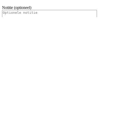
Notitie (optioneel)
Naam
*
E-mail
*
Site
Mijn naam, e-mail en site opslaan in deze browser voor de
volgende keer wanneer ik een reactie plaats.
Je reactie
Erg smakelijk
Makkelijk te bereiden
Zou ik
opnieuw willen maken
Familie favoriet