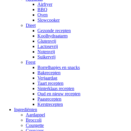
Airfryer
BBQ
Oven
Slowcooker
Dieet
Gezonde recepten
Koolhydraatarm
Glutenvrij
Lactosevrij
Notenvrij
Suikervrij
Feest
Borrelhapjes en snacks
Bakrecepten
Verjaardag
Taart recepten
Sinterklaas recepten
Oud en nieuw recepten
Paasrecepten
Kerstrecepten
Ingrediënten
Aardappel
Broccoli
Courgette
Couscous