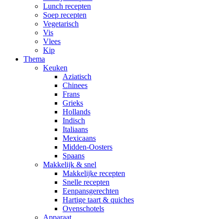
Lunch recepten
Soep recepten
Vegetarisch
Vis
Vlees
Kip
Thema
Keuken
Aziatisch
Chinees
Frans
Grieks
Hollands
Indisch
Italiaans
Mexicaans
Midden-Oosters
Spaans
Makkelijk & snel
Makkelijke recepten
Snelle recepten
Eenpansgerechten
Hartige taart & quiches
Ovenschotels
Apparaat