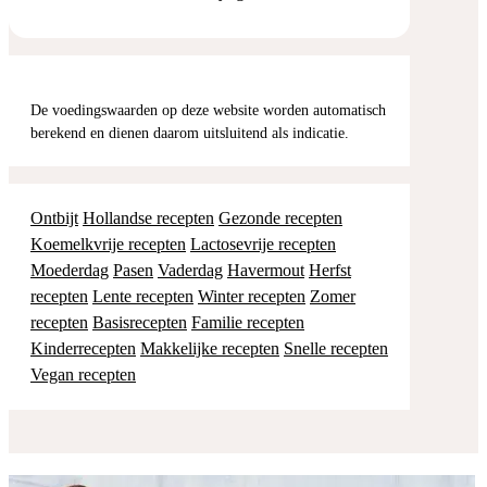
De voedingswaarden op deze website worden automatisch
berekend en dienen daarom uitsluitend als indicatie.
Ontbijt
Hollandse recepten
Gezonde recepten
Koemelkvrije recepten
Lactosevrije recepten
Moederdag
Pasen
Vaderdag
Havermout
Herfst
recepten
Lente recepten
Winter recepten
Zomer
recepten
Basisrecepten
Familie recepten
Kinderrecepten
Makkelijke recepten
Snelle recepten
Vegan recepten