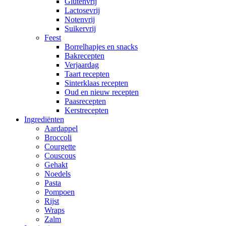
Glutenvrij
Lactosevrij
Notenvrij
Suikervrij
Feest
Borrelhapjes en snacks
Bakrecepten
Verjaardag
Taart recepten
Sinterklaas recepten
Oud en nieuw recepten
Paasrecepten
Kerstrecepten
Ingrediënten
Aardappel
Broccoli
Courgette
Couscous
Gehakt
Noedels
Pasta
Pompoen
Rijst
Wraps
Zalm