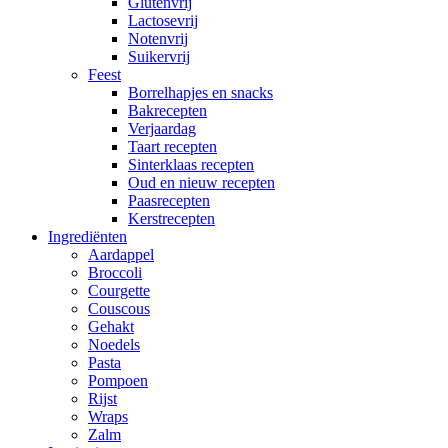
Glutenvrij
Lactosevrij
Notenvrij
Suikervrij
Feest
Borrelhapjes en snacks
Bakrecepten
Verjaardag
Taart recepten
Sinterklaas recepten
Oud en nieuw recepten
Paasrecepten
Kerstrecepten
Ingrediënten
Aardappel
Broccoli
Courgette
Couscous
Gehakt
Noedels
Pasta
Pompoen
Rijst
Wraps
Zalm