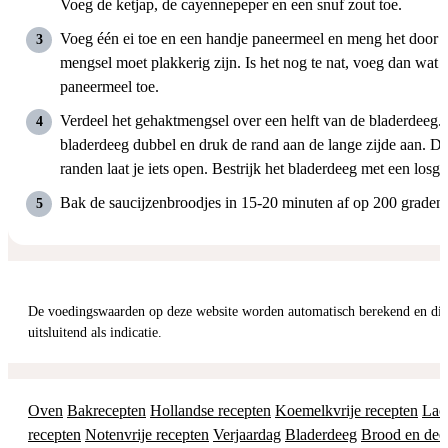
Voeg de ketjap, de cayennepeper en een snuf zout toe.
Voeg één ei toe en een handje paneermeel en meng het door e
mengsel moet plakkerig zijn. Is het nog te nat, voeg dan wat e
paneermeel toe.
Verdeel het gehaktmengsel over een helft van de bladerdeeg.
bladerdeeg dubbel en druk de rand aan de lange zijde aan. De
randen laat je iets open. Bestrijk het bladerdeeg met een losge
Bak de saucijzenbroodjes in 15-20 minuten af op 200 graden.
De voedingswaarden op deze website worden automatisch berekend en dienen daarom
uitsluitend als indicatie.
Oven
Bakrecepten
Hollandse recepten
Koemelkvrije recepten
Lact
recepten
Notenvrije recepten
Verjaardag
Bladerdeeg
Brood en dee