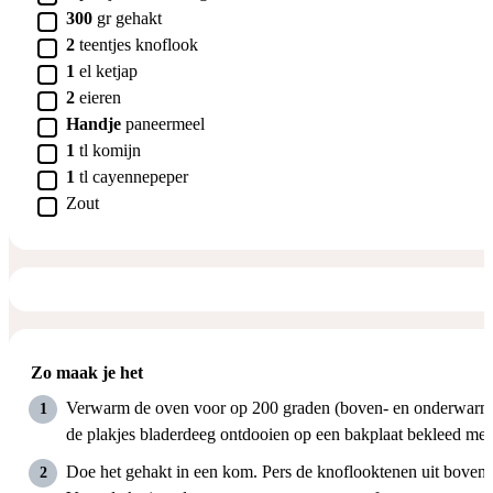
▢
300
gr
gehakt
▢
2
teentjes
knoflook
▢
1
el
ketjap
▢
2
eieren
▢
Handje
paneermeel
▢
1
tl
komijn
▢
1
tl
cayennepeper
▢
Zout
Zo maak je het
Verwarm de oven voor op 200 graden (boven- en onderwarmt
de plakjes bladerdeeg ontdooien op een bakplaat bekleed met
Doe het gehakt in een kom. Pers de knoflooktenen uit boven