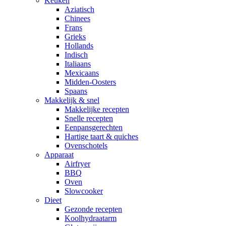
Keuken
Aziatisch
Chinees
Frans
Grieks
Hollands
Indisch
Italiaans
Mexicaans
Midden-Oosters
Spaans
Makkelijk & snel
Makkelijke recepten
Snelle recepten
Eenpansgerechten
Hartige taart & quiches
Ovenschotels
Apparaat
Airfryer
BBQ
Oven
Slowcooker
Dieet
Gezonde recepten
Koolhydraatarm