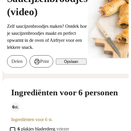
(video)
Zelf saucijzenbroodjes maken? Ontdek hoe
je saucijzenbroodjes maakt en perfect
opwarmt in de oven of Airfryer voor een
lekkere snack.
Delen
Print
Opslaan
Ingrediënten voor 6 personen
6
st.
Ingrediënten voor 6 st.
▢
6
plakjes
bladerdeeg
vriezer