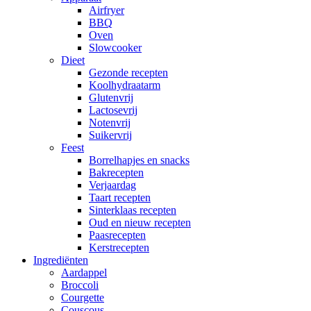
Airfryer
BBQ
Oven
Slowcooker
Dieet
Gezonde recepten
Koolhydraatarm
Glutenvrij
Lactosevrij
Notenvrij
Suikervrij
Feest
Borrelhapjes en snacks
Bakrecepten
Verjaardag
Taart recepten
Sinterklaas recepten
Oud en nieuw recepten
Paasrecepten
Kerstrecepten
Ingrediënten
Aardappel
Broccoli
Courgette
Couscous