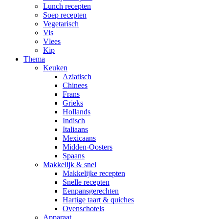
Lunch recepten
Soep recepten
Vegetarisch
Vis
Vlees
Kip
Thema
Keuken
Aziatisch
Chinees
Frans
Grieks
Hollands
Indisch
Italiaans
Mexicaans
Midden-Oosters
Spaans
Makkelijk & snel
Makkelijke recepten
Snelle recepten
Eenpansgerechten
Hartige taart & quiches
Ovenschotels
Apparaat