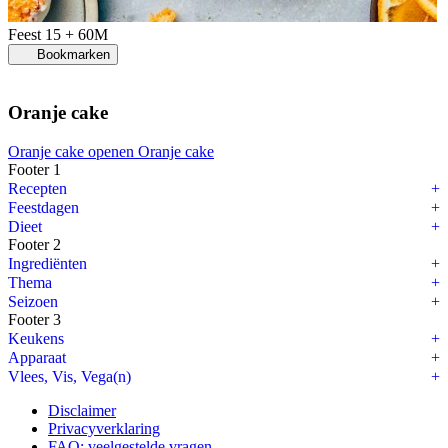
Feest
15 + 60M
Bookmarken
Oranje cake
Oranje cake openen
Oranje cake
Footer 1
Recepten
Feestdagen
Dieet
Footer 2
Ingrediënten
Thema
Seizoen
Footer 3
Keukens
Apparaat
Vlees, Vis, Vega(n)
Disclaimer
Privacyverklaring
FAQ: veelgestelde vragen