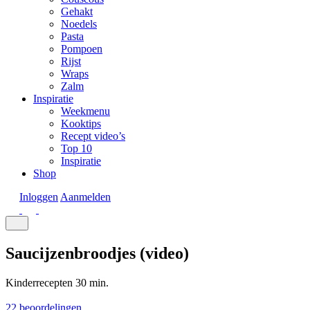
Gehakt
Noedels
Pasta
Pompoen
Rijst
Wraps
Zalm
Inspiratie
Weekmenu
Kooktips
Recept video’s
Top 10
Inspiratie
Shop
Inloggen
Aanmelden
Saucijzenbroodjes (video)
Kinderrecepten
30 min.
22 beoordelingen