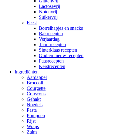
Glutenvrij
Lactosevrij
Notenvrij
Suikervrij
Feest
Borrelhapjes en snacks
Bakrecepten
Verjaardag
Taart recepten
Sinterklaas recepten
Oud en nieuw recepten
Paasrecepten
Kerstrecepten
Ingrediënten
Aardappel
Broccoli
Courgette
Couscous
Gehakt
Noedels
Pasta
Pompoen
Rijst
Wraps
Zalm