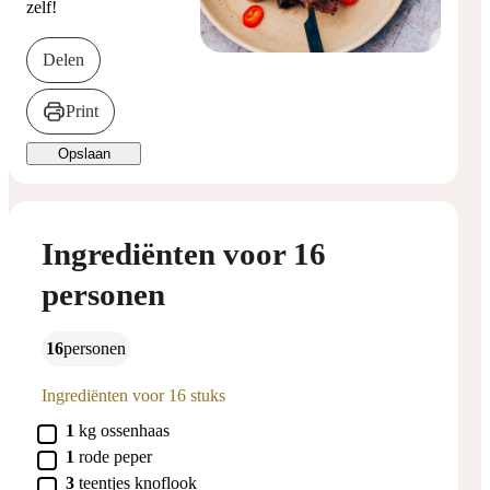
zelf!
Delen
Print
Opslaan
Ingrediënten voor 16
personen
16
personen
Ingrediënten voor 16 stuks
▢
1
kg
ossenhaas
▢
1
rode peper
▢
3
teentjes knoflook