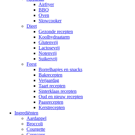
Airfryer
BBQ
Oven
Slowcooker
Dieet
Gezonde recepten
Koolhydraatarm
Glutenvrij
Lactosevrij
Notenvrij
Suikervrij
Feest
Borrelhapjes en snacks
Bakrecepten
Verjaardag
Taart recepten
Sinterklaas recepten
Oud en nieuw recepten
Paasrecepten
Kerstrecepten
Ingrediënten
Aardappel
Broccoli
Courgette
Couscous