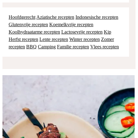
Hoofdgerecht
Aziatische recepten
Indonesische recepten
Glutenvrije recepten
Koemelkvrije recepten
Koolhydraatarme recepten
Lactosevrije recepten
Kip
Herfst recepten
Lente recepten
Winter recepten
Zomer
recepten
BBQ
Camping
Familie recepten
Vlees recepten