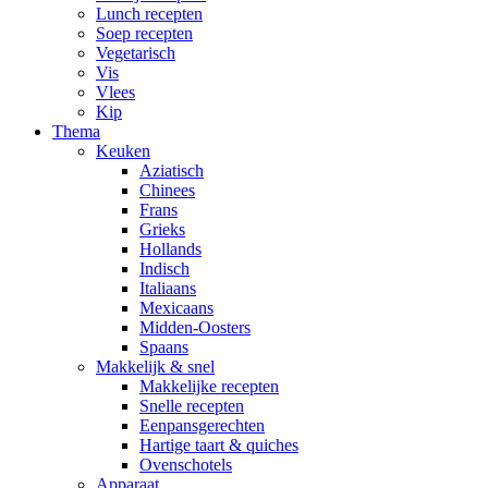
Lunch recepten
Soep recepten
Vegetarisch
Vis
Vlees
Kip
Thema
Keuken
Aziatisch
Chinees
Frans
Grieks
Hollands
Indisch
Italiaans
Mexicaans
Midden-Oosters
Spaans
Makkelijk & snel
Makkelijke recepten
Snelle recepten
Eenpansgerechten
Hartige taart & quiches
Ovenschotels
Apparaat