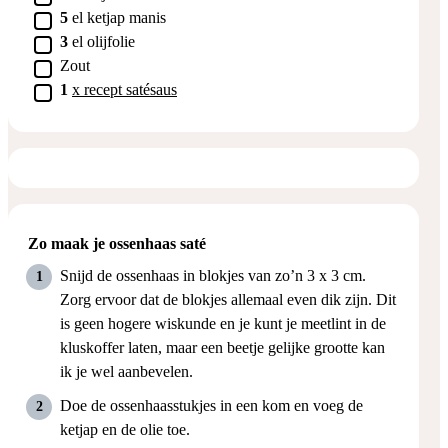
▢
5
el
ketjap manis
▢
3
el
olijfolie
▢
Zout
▢
1
x recept satésaus
Zo maak je ossenhaas saté
Snijd de ossenhaas in blokjes van zo’n 3 x 3 cm.
Zorg ervoor dat de blokjes allemaal even dik zijn. Dit
is geen hogere wiskunde en je kunt je meetlint in de
kluskoffer laten, maar een beetje gelijke grootte kan
ik je wel aanbevelen.
Doe de ossenhaasstukjes in een kom en voeg de
ketjap en de olie toe.