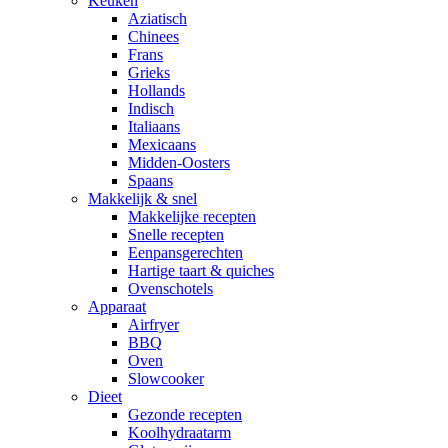
Keuken
Aziatisch
Chinees
Frans
Grieks
Hollands
Indisch
Italiaans
Mexicaans
Midden-Oosters
Spaans
Makkelijk & snel
Makkelijke recepten
Snelle recepten
Eenpansgerechten
Hartige taart & quiches
Ovenschotels
Apparaat
Airfryer
BBQ
Oven
Slowcooker
Dieet
Gezonde recepten
Koolhydraatarm