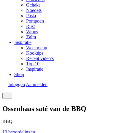
Gehakt
Noedels
Pasta
Pompoen
Rijst
Wraps
Zalm
Inspiratie
Weekmenu
Kooktips
Recept video’s
Top 10
Inspiratie
Shop
Inloggen
Aanmelden
Ossenhaas saté van de BBQ
BBQ
10 beoordelingen