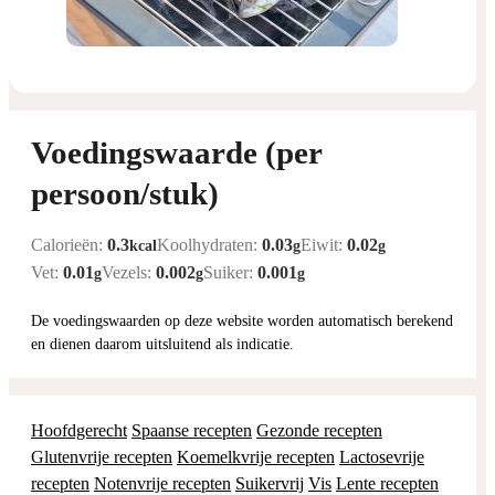
Voedingswaarde (per
persoon/stuk)
Calorieën:
0.3
Koolhydraten:
0.03
Eiwit:
0.02
kcal
g
g
Vet:
0.01
Vezels:
0.002
Suiker:
0.001
g
g
g
De voedingswaarden op deze website worden automatisch berekend
en dienen daarom uitsluitend als indicatie.
Hoofdgerecht
Spaanse recepten
Gezonde recepten
Glutenvrije recepten
Koemelkvrije recepten
Lactosevrije
recepten
Notenvrije recepten
Suikervrij
Vis
Lente recepten