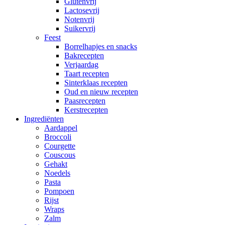
Glutenvrij
Lactosevrij
Notenvrij
Suikervrij
Feest
Borrelhapjes en snacks
Bakrecepten
Verjaardag
Taart recepten
Sinterklaas recepten
Oud en nieuw recepten
Paasrecepten
Kerstrecepten
Ingrediënten
Aardappel
Broccoli
Courgette
Couscous
Gehakt
Noedels
Pasta
Pompoen
Rijst
Wraps
Zalm