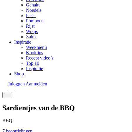
Gehakt
Noedels
Pasta
Pompoen
Rijst
Wraps
Zalm
Inspiratie
Weekmenu
Kooktips
Recept video’s
Top 10
Inspiratie
Shop
Inloggen
Aanmelden
Sardientjes van de BBQ
BBQ
7 beoordelingen