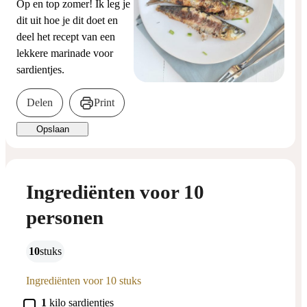
Op en top zomer! Ik leg je
dit uit hoe je dit doet en
deel het recept van een
lekkere marinade voor
sardientjes.
Delen
Print
Opslaan
Ingrediënten voor 10
personen
10
stuks
Ingrediënten voor 10 stuks
▢
1
kilo
sardientjes