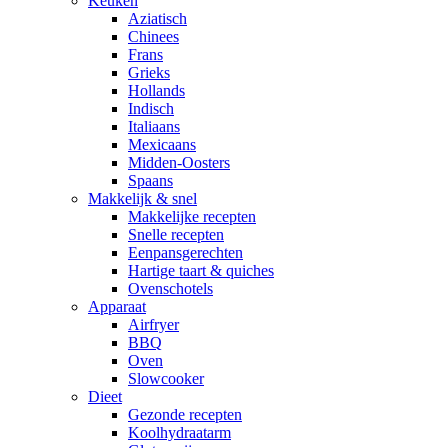
Keuken
Aziatisch
Chinees
Frans
Grieks
Hollands
Indisch
Italiaans
Mexicaans
Midden-Oosters
Spaans
Makkelijk & snel
Makkelijke recepten
Snelle recepten
Eenpansgerechten
Hartige taart & quiches
Ovenschotels
Apparaat
Airfryer
BBQ
Oven
Slowcooker
Dieet
Gezonde recepten
Koolhydraatarm