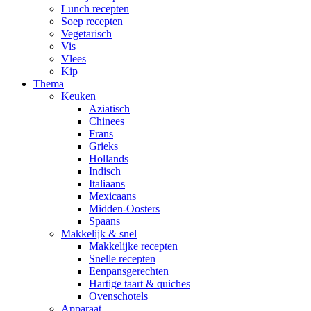
Lunch recepten
Soep recepten
Vegetarisch
Vis
Vlees
Kip
Thema
Keuken
Aziatisch
Chinees
Frans
Grieks
Hollands
Indisch
Italiaans
Mexicaans
Midden-Oosters
Spaans
Makkelijk & snel
Makkelijke recepten
Snelle recepten
Eenpansgerechten
Hartige taart & quiches
Ovenschotels
Apparaat