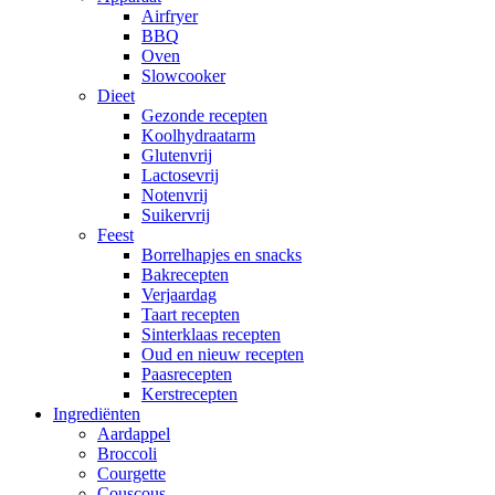
Airfryer
BBQ
Oven
Slowcooker
Dieet
Gezonde recepten
Koolhydraatarm
Glutenvrij
Lactosevrij
Notenvrij
Suikervrij
Feest
Borrelhapjes en snacks
Bakrecepten
Verjaardag
Taart recepten
Sinterklaas recepten
Oud en nieuw recepten
Paasrecepten
Kerstrecepten
Ingrediënten
Aardappel
Broccoli
Courgette
Couscous