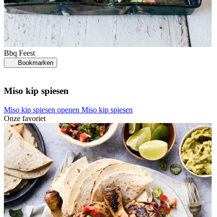
Bbq
Feest
Bookmarken
Miso kip spiesen
Miso kip spiesen openen
Miso kip spiesen
Onze favoriet