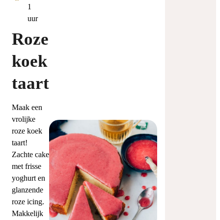
uur
1
uur
Roze
koek
taart
Maak een
vrolijke
roze koek
taart!
Zachte cake
met frisse
yoghurt en
glanzende
roze icing.
Makkelijk