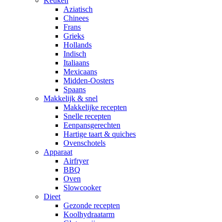
Keuken
Aziatisch
Chinees
Frans
Grieks
Hollands
Indisch
Italiaans
Mexicaans
Midden-Oosters
Spaans
Makkelijk & snel
Makkelijke recepten
Snelle recepten
Eenpansgerechten
Hartige taart & quiches
Ovenschotels
Apparaat
Airfryer
BBQ
Oven
Slowcooker
Dieet
Gezonde recepten
Koolhydraatarm