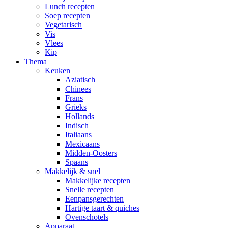
Lunch recepten
Soep recepten
Vegetarisch
Vis
Vlees
Kip
Thema
Keuken
Aziatisch
Chinees
Frans
Grieks
Hollands
Indisch
Italiaans
Mexicaans
Midden-Oosters
Spaans
Makkelijk & snel
Makkelijke recepten
Snelle recepten
Eenpansgerechten
Hartige taart & quiches
Ovenschotels
Apparaat