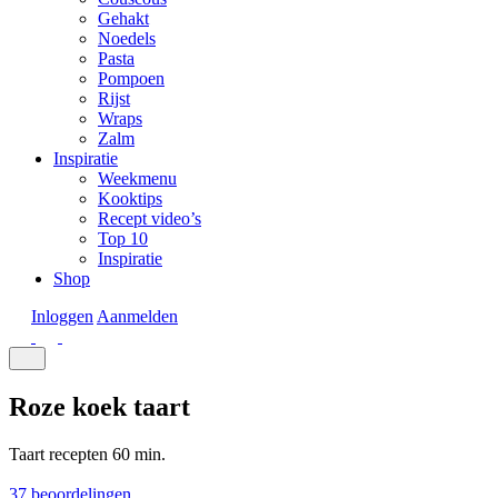
Gehakt
Noedels
Pasta
Pompoen
Rijst
Wraps
Zalm
Inspiratie
Weekmenu
Kooktips
Recept video’s
Top 10
Inspiratie
Shop
Inloggen
Aanmelden
Roze koek taart
Taart recepten
60 min.
37 beoordelingen