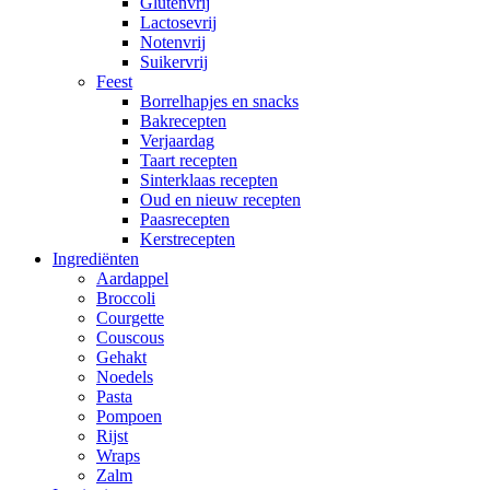
Glutenvrij
Lactosevrij
Notenvrij
Suikervrij
Feest
Borrelhapjes en snacks
Bakrecepten
Verjaardag
Taart recepten
Sinterklaas recepten
Oud en nieuw recepten
Paasrecepten
Kerstrecepten
Ingrediënten
Aardappel
Broccoli
Courgette
Couscous
Gehakt
Noedels
Pasta
Pompoen
Rijst
Wraps
Zalm