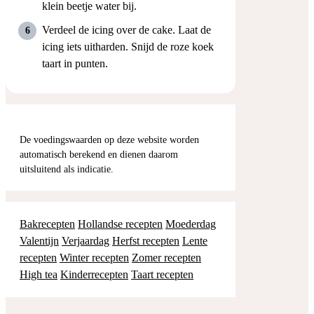
klein beetje water bij.
Verdeel de icing over de cake. Laat de
icing iets uitharden. Snijd de roze koek
taart in punten.
De voedingswaarden op deze website worden
automatisch berekend en dienen daarom
uitsluitend als indicatie.
Bakrecepten
Hollandse recepten
Moederdag
Valentijn
Verjaardag
Herfst recepten
Lente
recepten
Winter recepten
Zomer recepten
High tea
Kinderrecepten
Taart recepten