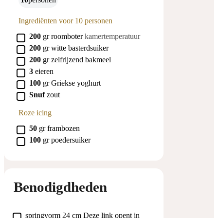
Ingrediënten voor 10 personen
▢
200
gr
roomboter
kamertemperatuur
▢
200
gr
witte basterdsuiker
▢
200
gr
zelfrijzend bakmeel
▢
3
eieren
▢
100
gr
Griekse yoghurt
▢
Snuf
zout
Roze icing
▢
50
gr
frambozen
▢
100
gr
poedersuiker
Benodigdheden
▢
springvorm 24 cm
Deze link opent in