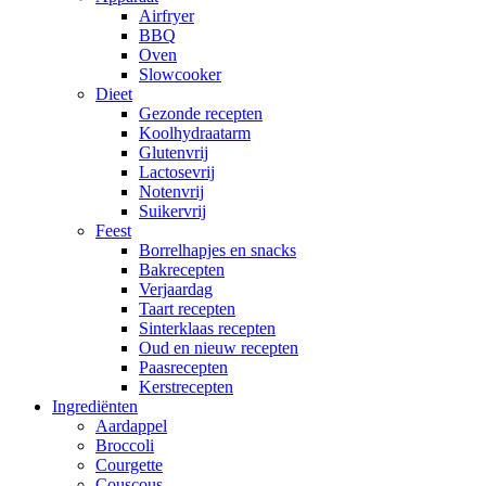
Airfryer
BBQ
Oven
Slowcooker
Dieet
Gezonde recepten
Koolhydraatarm
Glutenvrij
Lactosevrij
Notenvrij
Suikervrij
Feest
Borrelhapjes en snacks
Bakrecepten
Verjaardag
Taart recepten
Sinterklaas recepten
Oud en nieuw recepten
Paasrecepten
Kerstrecepten
Ingrediënten
Aardappel
Broccoli
Courgette
Couscous