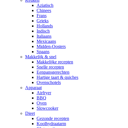
Keuken
Aziatisch
Chinees
Frans
Grieks
Hollands
Indisch
Italiaans
Mexicaans
Midden-Oosters
Spaans
Makkelijk & snel
Makkelijke recepten
Snelle recepten
Eenpansgerechten
Hartige taart & quiches
Ovenschotels
Apparaat
Airfryer
BBQ
Oven
Slowcooker
Dieet
Gezonde recepten
Koolhydraatarm