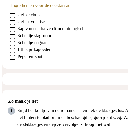
Ingrediënten voor de cocktailsaus
▢
2
el
ketchup
▢
2
el
mayonaise
▢
Sap van een halve citroen
biologisch
▢
Scheutje slagroom
▢
Scheutje cognac
▢
1
tl
paprikapoeder
▢
Peper en zout
Zo maak je het
Snijd het kontje van de romaine sla en trek de blaadjes los. Al
het buitenste blad bruin en beschadigd is, gooi je dit weg. Wa
de slablaadjes en dep ze vervolgens droog met wat