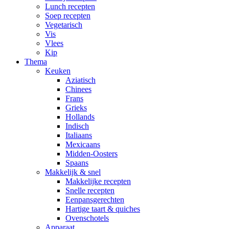
Lunch recepten
Soep recepten
Vegetarisch
Vis
Vlees
Kip
Thema
Keuken
Aziatisch
Chinees
Frans
Grieks
Hollands
Indisch
Italiaans
Mexicaans
Midden-Oosters
Spaans
Makkelijk & snel
Makkelijke recepten
Snelle recepten
Eenpansgerechten
Hartige taart & quiches
Ovenschotels
Apparaat