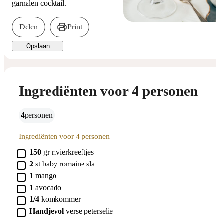
garnalen cocktail.
Delen
Print
Opslaan
Ingrediënten voor 4 personen
4
personen
Ingrediënten voor 4 personen
▢
150
gr
rivierkreeftjes
▢
2
st
baby romaine sla
▢
1
mango
▢
1
avocado
▢
1/4
komkommer
▢
Handjevol
verse peterselie