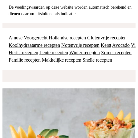
De voedingswaarden op deze website worden automatisch berekend en
dienen daarom uitsluitend als indicatie.
Amuse
Voorgerecht
Hollandse recepten
Glutenvrije recepten
Koolhydraatarme recepten
Notenvrije recepten
Kerst
Avocado
Vis
Herfst recepten
Lente recepten
Winter recepten
Zomer recepten
Familie recepten
Makkelijke recepten
Snelle recepten