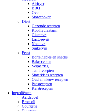
Airfryer
BBQ
Oven
Slowcooker
Dieet
Gezonde recepten
Koolhydraatarm
Glutenvrij
Lactosevrij
Notenvrij
Suikervrij
Feest
Borrelhapjes en snacks
Bakrecepten
Verjaardag
Taart recepten
Sinterklaas recepten
Oud en nieuw recepten
Paasrecepten
Kerstrecepten
Ingrediënten
Aardappel
Broccoli
Courgette
Couscous