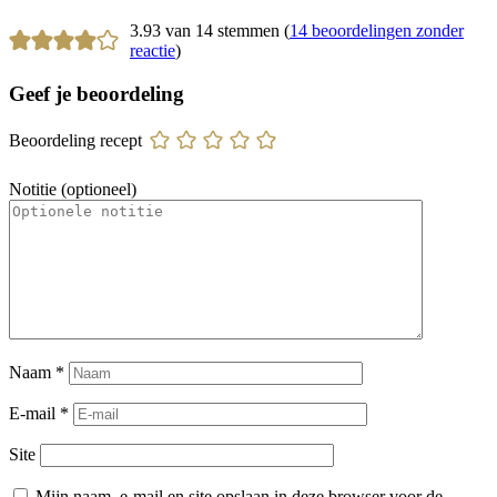
3.93 van 14 stemmen (
14 beoordelingen zonder
reactie
)
Geef je beoordeling
Beoordeling recept
Notitie (optioneel)
Naam
*
E-mail
*
Site
Mijn naam, e-mail en site opslaan in deze browser voor de