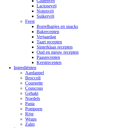
Glutenvrij
Lactosevrij
Notenvrij
Suikervrij
Feest
Borrelhapjes en snacks
Bakrecepten
Verjaardag
Taart recepten
Sinterklaas recepten
Oud en nieuw recepten
Paasrecepten
Kerstrecepten
Ingrediënten
Aardappel
Broccoli
Courgette
Couscous
Gehakt
Noedels
Pasta
Pompoen
Rijst
Wraps
Zalm