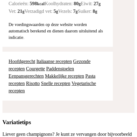
Calorieën:
598
Koolhydraten:
80
Eiwit:
27
kcal
g
g
Vet:
21
Verzadigd vet:
5
Vezels:
7
Suiker:
8
g
g
g
g
De voedingswaarden op deze website worden
automatisch berekend en dienen daarom uitsluitend als
indicatie.
Hoofdgerecht
Italiaanse recepten
Gezonde
recepten
Courgette
Paddenstoelen
Eenpansgerechten
Makkelijke recepten
Pasta
recepten
Risotto
Snelle recepten
Vegetarische
recepten
Variatietips
Liever geen champignons? Je kunt ze vervangen door bijvoorbeeld