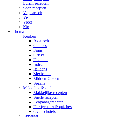
Lunch recepten
Soep recepten
Vegetarisch
Vis
Vlees
Kip
Thema
Keuken
Aziatisch
Chinees
Frans
Grieks
Hollands
Indisch
Italiaans
Mexicaans
Midden-Oosters
Spaans
Makkelijk & snel
Makkelijke recepten
Snelle recepten
Eenpansgerechten
Hartige taart & quiches
Ovenschotels
Apparaat