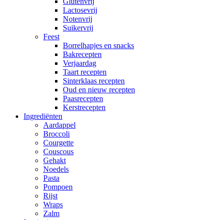
Glutenvrij
Lactosevrij
Notenvrij
Suikervrij
Feest
Borrelhapjes en snacks
Bakrecepten
Verjaardag
Taart recepten
Sinterklaas recepten
Oud en nieuw recepten
Paasrecepten
Kerstrecepten
Ingrediënten
Aardappel
Broccoli
Courgette
Couscous
Gehakt
Noedels
Pasta
Pompoen
Rijst
Wraps
Zalm