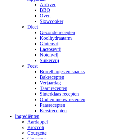
Airfryer
BBQ
Oven
Slowcooker
Dieet
Gezonde recepten
Koolhydraatarm
Glutenvrij
Lactosevrij
Notenvrij
Suikervrij
Feest
Borrelhapjes en snacks
Bakrecepten
Verjaardag
Taart recepten
Sinterklaas recepten
Oud en nieuw recepten
Paasrecepten
Kerstrecepten
Ingrediënten
Aardappel
Broccoli
Courgette
Couscous