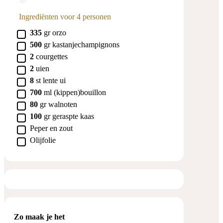
Ingrediënten voor 4 personen
▢
335
gr
orzo
▢
500
gr
kastanjechampignons
▢
2
courgettes
▢
2
uien
▢
8
st
lente ui
▢
700
ml
(kippen)bouillon
▢
80
gr
walnoten
▢
100
gr
geraspte kaas
▢
Peper en zout
▢
Olijfolie
Zo maak je het