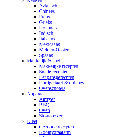
Keuken
Aziatisch
Chinees
Frans
Grieks
Hollands
Indisch
Italiaans
Mexicaans
Midden-Oosters
Spaans
Makkelijk & snel
Makkelijke recepten
Snelle recepten
Eenpansgerechten
Hartige taart & quiches
Ovenschotels
Apparaat
Airfryer
BBQ
Oven
Slowcooker
Dieet
Gezonde recepten
Koolhydraatarm