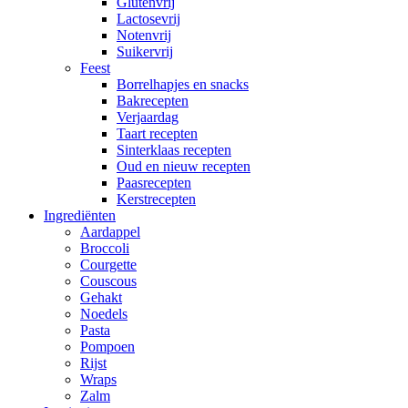
Glutenvrij
Lactosevrij
Notenvrij
Suikervrij
Feest
Borrelhapjes en snacks
Bakrecepten
Verjaardag
Taart recepten
Sinterklaas recepten
Oud en nieuw recepten
Paasrecepten
Kerstrecepten
Ingrediënten
Aardappel
Broccoli
Courgette
Couscous
Gehakt
Noedels
Pasta
Pompoen
Rijst
Wraps
Zalm