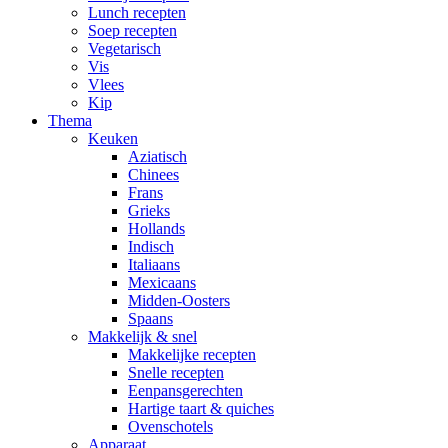
Lunch recepten
Soep recepten
Vegetarisch
Vis
Vlees
Kip
Thema
Keuken
Aziatisch
Chinees
Frans
Grieks
Hollands
Indisch
Italiaans
Mexicaans
Midden-Oosters
Spaans
Makkelijk & snel
Makkelijke recepten
Snelle recepten
Eenpansgerechten
Hartige taart & quiches
Ovenschotels
Apparaat