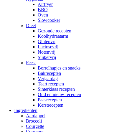
Airfryer
BBQ
Oven
Slowcooker
Dieet
Gezonde recepten
Koolhydraatarm
Glutenvrij
Lactosevrij
Notenvrij
Suikervrij
Feest
Borrelhapjes en snacks
Bakrecepten
Verjaardag
Taart recepten
Sinterklaas recepten
Oud en nieuw recepten
Paasrecepten
Kerstrecepten
Ingrediënten
Aardappel
Broccoli
Courgette
Couscous