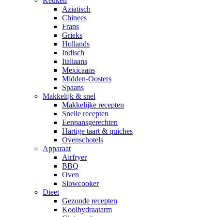
Keuken
Aziatisch
Chinees
Frans
Grieks
Hollands
Indisch
Italiaans
Mexicaans
Midden-Oosters
Spaans
Makkelijk & snel
Makkelijke recepten
Snelle recepten
Eenpansgerechten
Hartige taart & quiches
Ovenschotels
Apparaat
Airfryer
BBQ
Oven
Slowcooker
Dieet
Gezonde recepten
Koolhydraatarm