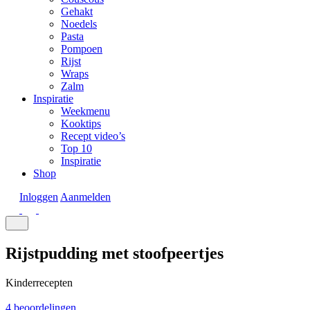
Gehakt
Noedels
Pasta
Pompoen
Rijst
Wraps
Zalm
Inspiratie
Weekmenu
Kooktips
Recept video’s
Top 10
Inspiratie
Shop
Inloggen
Aanmelden
Rijstpudding met stoofpeertjes
Kinderrecepten
4 beoordelingen