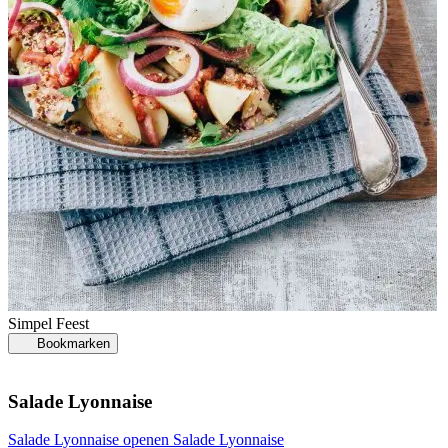
S
Simpel
Feest
Bookmarken
Salade Lyonnaise
G
Salade Lyonnaise openen
Salade Lyonnaise