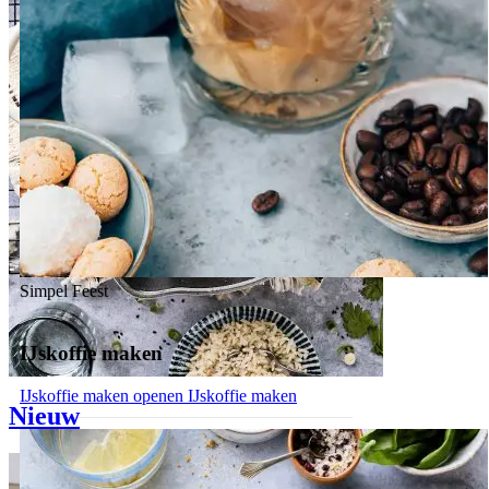
Simpel
Feest
IJskoffie maken
IJskoffie maken openen
IJskoffie maken
Nieuw