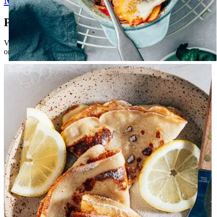
Pauline's favorieten
Van snelle doordeweekse gerechten tot heerlijke baksels: hier vind je
onze nieuwste recepten om direct mee aan de slag te gaan.
Gezin
Feest
Ravioli lasagne
Ravioli lasagne openen
Ravioli lasagne
Bekijk alle resultaten
Meest gezocht
10 x Zomerdrankjes
11 x salade dressing
Caesar salade met krokante kip
Kip marinades: 3 recepten
Spaanse Sangria