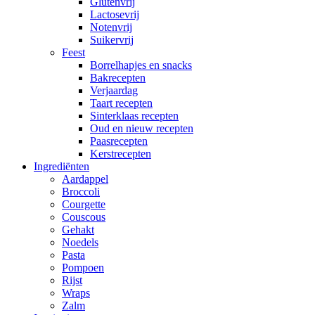
Glutenvrij
Lactosevrij
Notenvrij
Suikervrij
Feest
Borrelhapjes en snacks
Bakrecepten
Verjaardag
Taart recepten
Sinterklaas recepten
Oud en nieuw recepten
Paasrecepten
Kerstrecepten
Ingrediënten
Aardappel
Broccoli
Courgette
Couscous
Gehakt
Noedels
Pasta
Pompoen
Rijst
Wraps
Zalm