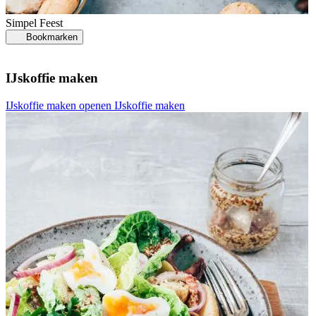
Simpel
Feest
Bookmarken
IJskoffie maken
K
IJskoffie maken openen
IJskoffie maken