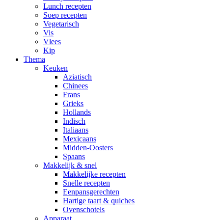
Lunch recepten
Soep recepten
Vegetarisch
Vis
Vlees
Kip
Thema
Keuken
Aziatisch
Chinees
Frans
Grieks
Hollands
Indisch
Italiaans
Mexicaans
Midden-Oosters
Spaans
Makkelijk & snel
Makkelijke recepten
Snelle recepten
Eenpansgerechten
Hartige taart & quiches
Ovenschotels
Apparaat