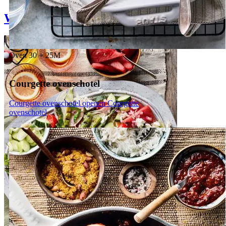
Weekmenu
Oven
30 + 25M
Courgette ovenschotel
Courgette ovenschotel openen
Courgette
ovenschotel