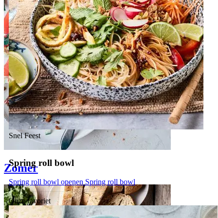
Snel
Feest
Spring roll bowl
Zomer
Spring roll bowl openen
Spring roll bowl
Onze favoriet