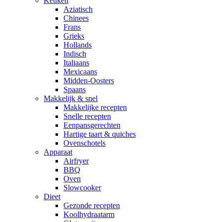
Keuken
Aziatisch
Chinees
Frans
Grieks
Hollands
Indisch
Italiaans
Mexicaans
Midden-Oosters
Spaans
Makkelijk & snel
Makkelijke recepten
Snelle recepten
Eenpansgerechten
Hartige taart & quiches
Ovenschotels
Apparaat
Airfryer
BBQ
Oven
Slowcooker
Dieet
Gezonde recepten
Koolhydraatarm