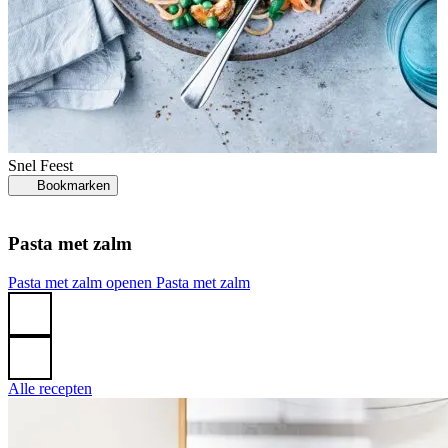
C
Snel
Feest
Bookmarken
Pasta met zalm
C
Pasta met zalm openen
Pasta met zalm
Alle recepten