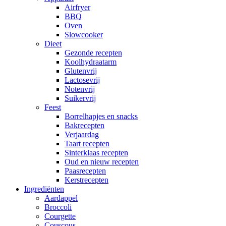
Airfryer
BBQ
Oven
Slowcooker
Dieet
Gezonde recepten
Koolhydraatarm
Glutenvrij
Lactosevrij
Notenvrij
Suikervrij
Feest
Borrelhapjes en snacks
Bakrecepten
Verjaardag
Taart recepten
Sinterklaas recepten
Oud en nieuw recepten
Paasrecepten
Kerstrecepten
Ingrediënten
Aardappel
Broccoli
Courgette
Couscous