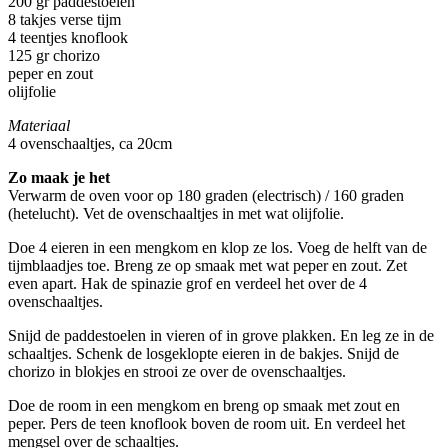
200 gr paddestoelen
8 takjes verse tijm
4 teentjes knoflook
125 gr chorizo
peper en zout
olijfolie
Materiaal
4 ovenschaaltjes, ca 20cm
Zo maak je het
Verwarm de oven voor op 180 graden (electrisch) / 160 graden
(hetelucht). Vet de ovenschaaltjes in met wat olijfolie.
Doe 4 eieren in een mengkom en klop ze los. Voeg de helft van de
tijmblaadjes toe. Breng ze op smaak met wat peper en zout. Zet
even apart. Hak de spinazie grof en verdeel het over de 4
ovenschaaltjes.
Snijd de paddestoelen in vieren of in grove plakken. En leg ze in de
schaaltjes. Schenk de losgeklopte eieren in de bakjes. Snijd de
chorizo in blokjes en strooi ze over de ovenschaaltjes.
Doe de room in een mengkom en breng op smaak met zout en
peper. Pers de teen knoflook boven de room uit. En verdeel het
mengsel over de schaaltjes.