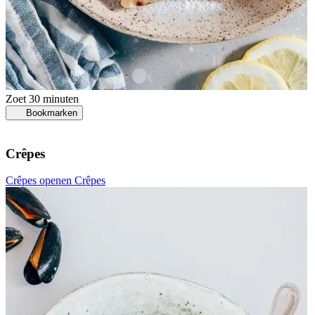
Zoet
30 minuten
Bookmarken
Crêpes
Crêpes openen
Crêpes