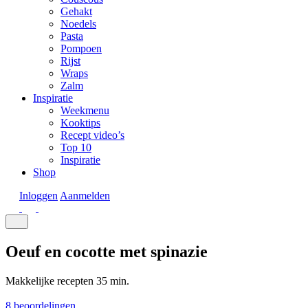
Gehakt
Noedels
Pasta
Pompoen
Rijst
Wraps
Zalm
Inspiratie
Weekmenu
Kooktips
Recept video’s
Top 10
Inspiratie
Shop
Inloggen
Aanmelden
Oeuf en cocotte met spinazie
Makkelijke recepten
35 min.
8 beoordelingen