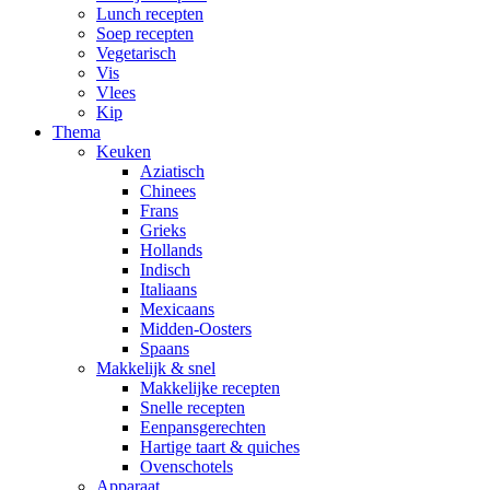
Lunch recepten
Soep recepten
Vegetarisch
Vis
Vlees
Kip
Thema
Keuken
Aziatisch
Chinees
Frans
Grieks
Hollands
Indisch
Italiaans
Mexicaans
Midden-Oosters
Spaans
Makkelijk & snel
Makkelijke recepten
Snelle recepten
Eenpansgerechten
Hartige taart & quiches
Ovenschotels
Apparaat