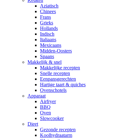
Keuken
Aziatisch
Chinees
Frans
Grieks
Hollands
Indisch
Italiaans
Mexicaans
Midden-Oosters
Spaans
Makkelijk & snel
Makkelijke recepten
Snelle recepten
Eenpansgerechten
Hartige taart & quiches
Ovenschotels
Apparaat
Airfryer
BBQ
Oven
Slowcooker
Dieet
Gezonde recepten
Koolhydraatarm