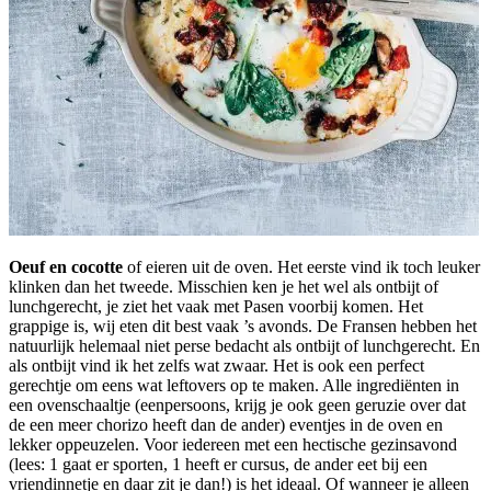
Oeuf en cocotte
of eieren uit de oven. Het eerste vind ik toch leuker
klinken dan het tweede. Misschien ken je het wel als ontbijt of
lunchgerecht, je ziet het vaak met Pasen voorbij komen. Het
grappige is, wij eten dit best vaak ’s avonds. De Fransen hebben het
natuurlijk helemaal niet perse bedacht als ontbijt of lunchgerecht. En
als ontbijt vind ik het zelfs wat zwaar. Het is ook een perfect
gerechtje om eens wat leftovers op te maken. Alle ingrediënten in
een ovenschaaltje (eenpersoons, krijg je ook geen geruzie over dat
de een meer chorizo heeft dan de ander) eventjes in de oven en
lekker oppeuzelen. Voor iedereen met een hectische gezinsavond
(lees: 1 gaat er sporten, 1 heeft er cursus, de ander eet bij een
vriendinnetje en daar zit je dan!) is het ideaal. Of wanneer je alleen