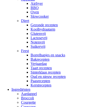
Airfryer
BBQ
Oven
Slowcooker
Dieet
Gezonde recepten
Koolhydraatarm
Glutenvrij
Lactosevrij
Notenvrij
Suikervrij
Feest
Borrelhapjes en snacks
Bakrecepten
Verjaardag
Taart recepten
Sinterklaas recepten
Oud en nieuw recepten
Paasrecepten
Kerstrecepten
Ingrediënten
Aardappel
Broccoli
Courgette
Couscous