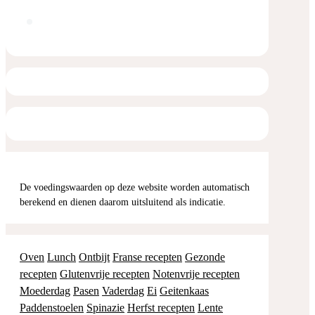
De voedingswaarden op deze website worden automatisch
berekend en dienen daarom uitsluitend als indicatie.
Oven
Lunch
Ontbijt
Franse recepten
Gezonde
recepten
Glutenvrije recepten
Notenvrije recepten
Moederdag
Pasen
Vaderdag
Ei
Geitenkaas
Paddenstoelen
Spinazie
Herfst recepten
Lente