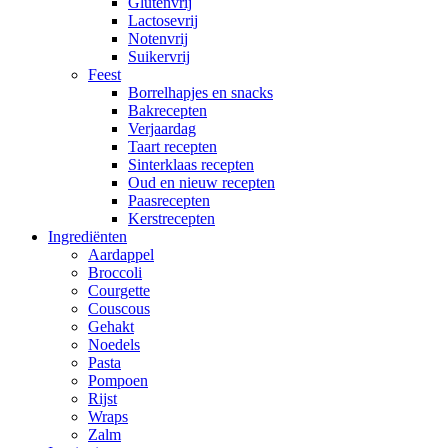
Glutenvrij
Lactosevrij
Notenvrij
Suikervrij
Feest
Borrelhapjes en snacks
Bakrecepten
Verjaardag
Taart recepten
Sinterklaas recepten
Oud en nieuw recepten
Paasrecepten
Kerstrecepten
Ingrediënten
Aardappel
Broccoli
Courgette
Couscous
Gehakt
Noedels
Pasta
Pompoen
Rijst
Wraps
Zalm