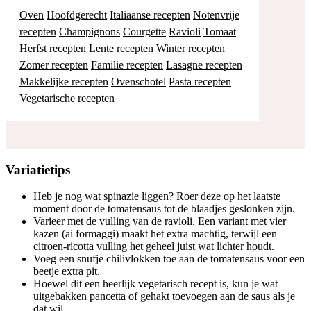
Oven
Hoofdgerecht
Italiaanse recepten
Notenvrije
recepten
Champignons
Courgette
Ravioli
Tomaat
Herfst recepten
Lente recepten
Winter recepten
Zomer recepten
Familie recepten
Lasagne recepten
Makkelijke recepten
Ovenschotel
Pasta recepten
Vegetarische recepten
Variatietips
Heb je nog wat spinazie liggen? Roer deze op het laatste
moment door de tomatensaus tot de blaadjes geslonken zijn.
Varieer met de vulling van de ravioli. Een variant met vier
kazen (ai formaggi) maakt het extra machtig, terwijl een
citroen-ricotta vulling het geheel juist wat lichter houdt.
Voeg een snufje chilivlokken toe aan de tomatensaus voor een
beetje extra pit.
Hoewel dit een heerlijk vegetarisch recept is, kun je wat
uitgebakken pancetta of gehakt toevoegen aan de saus als je
dat wil.