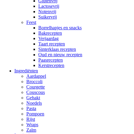
Glutenvrij
Lactosevrij
Notenvrij
Suikervrij
Feest
Borrelhapjes en snacks
Bakrecepten
Verjaardag
Taart recepten
Sinterklaas recepten
Oud en nieuw recepten
Paasrecepten
Kerstrecepten
Ingrediënten
Aardappel
Broccoli
Courgette
Couscous
Gehakt
Noedels
Pasta
Pompoen
Rijst
Wraps
Zalm