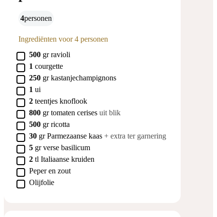
4
personen
Ingrediënten voor 4 personen
▢
500
gr
ravioli
▢
1
courgette
▢
250
gr
kastanjechampignons
▢
1
ui
▢
2
teentjes
knoflook
▢
800
gr
tomaten cerises
uit blik
▢
500
gr
ricotta
▢
30
gr
Parmezaanse kaas
+ extra ter garnering
▢
5
gr
verse basilicum
▢
2
tl
Italiaanse kruiden
▢
Peper en zout
▢
Olijfolie