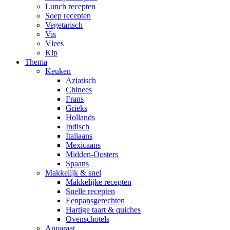
Lunch recepten
Soep recepten
Vegetarisch
Vis
Vlees
Kip
Thema
Keuken
Aziatisch
Chinees
Frans
Grieks
Hollands
Indisch
Italiaans
Mexicaans
Midden-Oosters
Spaans
Makkelijk & snel
Makkelijke recepten
Snelle recepten
Eenpansgerechten
Hartige taart & quiches
Ovenschotels
Apparaat