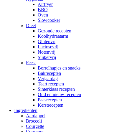
Airfryer
BBQ
Oven
Slowcooker
Dieet
Gezonde recepten
Koolhydraatarm
Glutenvrij
Lactosevrij
Notenvrij
Suikervrij
Feest
Borrelhapjes en snacks
Bakrecepten
Verjaardag
Taart recepten
Sinterklaas recepten
Oud en nieuw recepten
Paasrecepten
Kerstrecepten
Ingrediënten
Aardappel
Broccoli
Courgette
Couscous