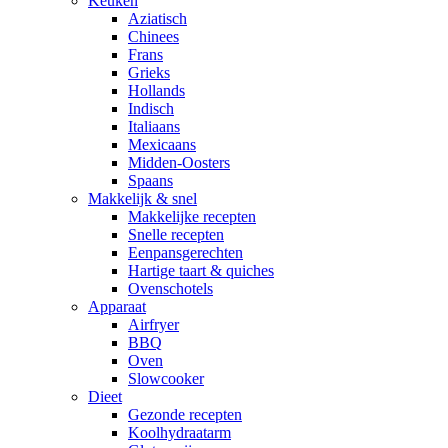
Keuken
Aziatisch
Chinees
Frans
Grieks
Hollands
Indisch
Italiaans
Mexicaans
Midden-Oosters
Spaans
Makkelijk & snel
Makkelijke recepten
Snelle recepten
Eenpansgerechten
Hartige taart & quiches
Ovenschotels
Apparaat
Airfryer
BBQ
Oven
Slowcooker
Dieet
Gezonde recepten
Koolhydraatarm