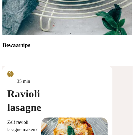
Bewaartips
minuten
35
min
Ravioli
lasagne
Zelf ravioli
lasagne maken?