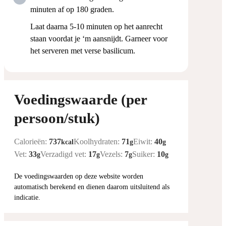
minuten af op 180 graden.
Laat daarna 5-10 minuten op het aanrecht
staan voordat je ‘m aansnijdt. Garneer voor
het serveren met verse basilicum.
Voedingswaarde (per
persoon/stuk)
Calorieën:
737
Koolhydraten:
71
Eiwit:
40
kcal
g
g
Vet:
33
Verzadigd vet:
17
Vezels:
7
Suiker:
10
g
g
g
g
De voedingswaarden op deze website worden
automatisch berekend en dienen daarom uitsluitend als
indicatie.