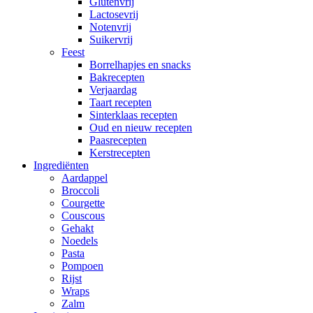
Glutenvrij
Lactosevrij
Notenvrij
Suikervrij
Feest
Borrelhapjes en snacks
Bakrecepten
Verjaardag
Taart recepten
Sinterklaas recepten
Oud en nieuw recepten
Paasrecepten
Kerstrecepten
Ingrediënten
Aardappel
Broccoli
Courgette
Couscous
Gehakt
Noedels
Pasta
Pompoen
Rijst
Wraps
Zalm