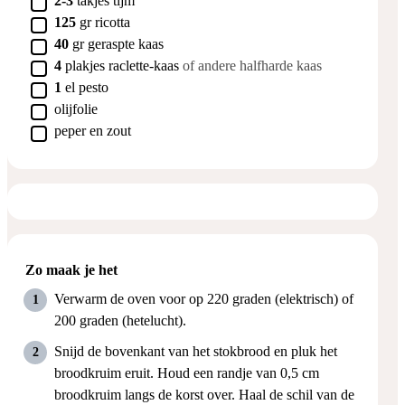
2-3
takjes
tijm
▢
125
gr
ricotta
▢
40
gr
geraspte kaas
▢
4
plakjes
raclette-kaas
of andere halfharde kaas
▢
1
el
pesto
▢
olijfolie
▢
peper en zout
Zo maak je het
Verwarm de oven voor op 220 graden (elektrisch) of
200 graden (hetelucht).
Snijd de bovenkant van het stokbrood en pluk het
broodkruim eruit. Houd een randje van 0,5 cm
broodkruim langs de korst over. Haal de schil van de