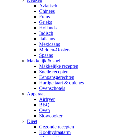
Keuken
Aziatisch
Chinees
Frans
Grieks
Hollands
Indisch
Italiaans
Mexicaans
Midden-Oosters
Spaans
Makkelijk & snel
Makkelijke recepten
Snelle recepten
Eenpansgerechten
Hartige taart & quiches
Ovenschotels
Apparaat
Airfryer
BBQ
Oven
Slowcooker
Dieet
Gezonde recepten
Koolhydraatarm