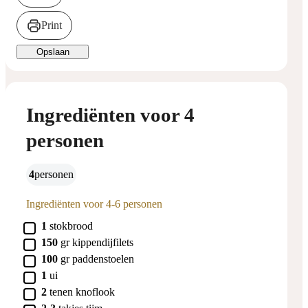
Print
Opslaan
Ingrediënten voor 4
personen
4
personen
Ingrediënten voor 4-6 personen
▢
1
stokbrood
▢
150
gr
kippendijfilets
▢
100
gr
paddenstoelen
▢
1
ui
▢
2
tenen
knoflook
▢