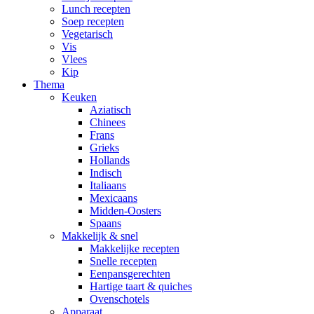
Lunch recepten
Soep recepten
Vegetarisch
Vis
Vlees
Kip
Thema
Keuken
Aziatisch
Chinees
Frans
Grieks
Hollands
Indisch
Italiaans
Mexicaans
Midden-Oosters
Spaans
Makkelijk & snel
Makkelijke recepten
Snelle recepten
Eenpansgerechten
Hartige taart & quiches
Ovenschotels
Apparaat