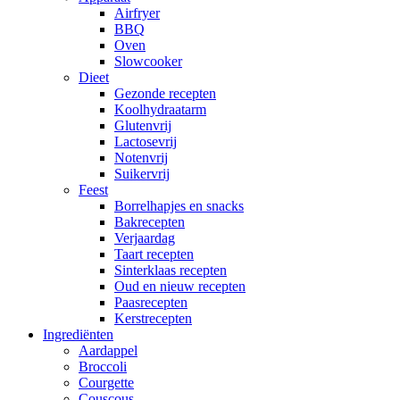
Airfryer
BBQ
Oven
Slowcooker
Dieet
Gezonde recepten
Koolhydraatarm
Glutenvrij
Lactosevrij
Notenvrij
Suikervrij
Feest
Borrelhapjes en snacks
Bakrecepten
Verjaardag
Taart recepten
Sinterklaas recepten
Oud en nieuw recepten
Paasrecepten
Kerstrecepten
Ingrediënten
Aardappel
Broccoli
Courgette
Couscous