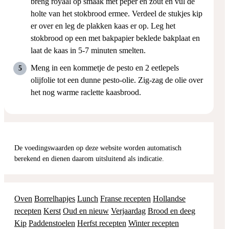
breng royaal op smaak met peper en zout en vul de
holte van het stokbrood ermee. Verdeel de stukjes kip
er over en leg de plakken kaas er op. Leg het
stokbrood op een met bakpapier beklede bakplaat en
laat de kaas in 5-7 minuten smelten.
Meng in een kommetje de pesto en 2 eetlepels
olijfolie tot een dunne pesto-olie. Zig-zag de olie over
het nog warme raclette kaasbrood.
De voedingswaarden op deze website worden automatisch
berekend en dienen daarom uitsluitend als indicatie.
Oven
Borrelhapjes
Lunch
Franse recepten
Hollandse
recepten
Kerst
Oud en nieuw
Verjaardag
Brood en deeg
Kip
Paddenstoelen
Herfst recepten
Winter recepten