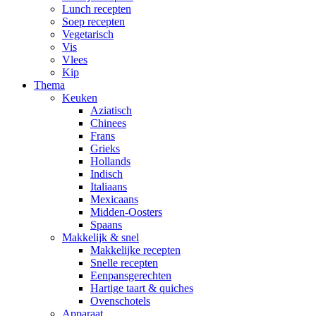
Lunch recepten
Soep recepten
Vegetarisch
Vis
Vlees
Kip
Thema
Keuken
Aziatisch
Chinees
Frans
Grieks
Hollands
Indisch
Italiaans
Mexicaans
Midden-Oosters
Spaans
Makkelijk & snel
Makkelijke recepten
Snelle recepten
Eenpansgerechten
Hartige taart & quiches
Ovenschotels
Apparaat