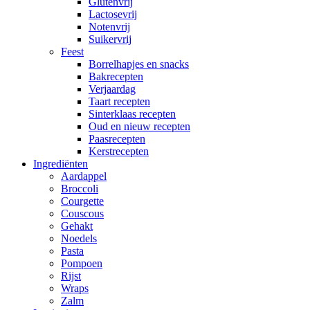
Glutenvrij
Lactosevrij
Notenvrij
Suikervrij
Feest
Borrelhapjes en snacks
Bakrecepten
Verjaardag
Taart recepten
Sinterklaas recepten
Oud en nieuw recepten
Paasrecepten
Kerstrecepten
Ingrediënten
Aardappel
Broccoli
Courgette
Couscous
Gehakt
Noedels
Pasta
Pompoen
Rijst
Wraps
Zalm