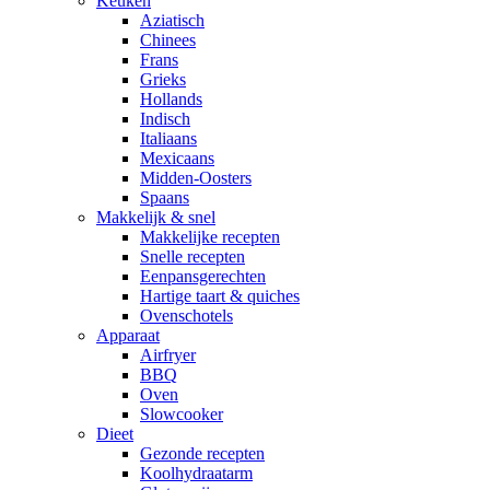
Keuken
Aziatisch
Chinees
Frans
Grieks
Hollands
Indisch
Italiaans
Mexicaans
Midden-Oosters
Spaans
Makkelijk & snel
Makkelijke recepten
Snelle recepten
Eenpansgerechten
Hartige taart & quiches
Ovenschotels
Apparaat
Airfryer
BBQ
Oven
Slowcooker
Dieet
Gezonde recepten
Koolhydraatarm