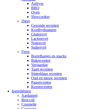
Airfryer
BBQ
Oven
Slowcooker
Dieet
Gezonde recepten
Koolhydraatarm
Glutenvrij
Lactosevrij
Notenvrij
Suikervrij
Feest
Borrelhapjes en snacks
Bakrecepten
Verjaardag
Taart recepten
Sinterklaas recepten
Oud en nieuw recepten
Paasrecepten
Kerstrecepten
Ingrediënten
Aardappel
Broccoli
Courgette
Couscous