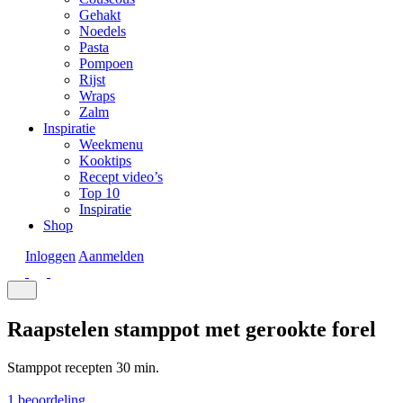
Gehakt
Noedels
Pasta
Pompoen
Rijst
Wraps
Zalm
Inspiratie
Weekmenu
Kooktips
Recept video’s
Top 10
Inspiratie
Shop
Inloggen
Aanmelden
Raapstelen stamppot met gerookte forel
Stamppot recepten
30 min.
1 beoordeling