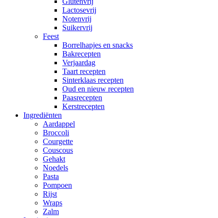
Glutenvrij
Lactosevrij
Notenvrij
Suikervrij
Feest
Borrelhapjes en snacks
Bakrecepten
Verjaardag
Taart recepten
Sinterklaas recepten
Oud en nieuw recepten
Paasrecepten
Kerstrecepten
Ingrediënten
Aardappel
Broccoli
Courgette
Couscous
Gehakt
Noedels
Pasta
Pompoen
Rijst
Wraps
Zalm