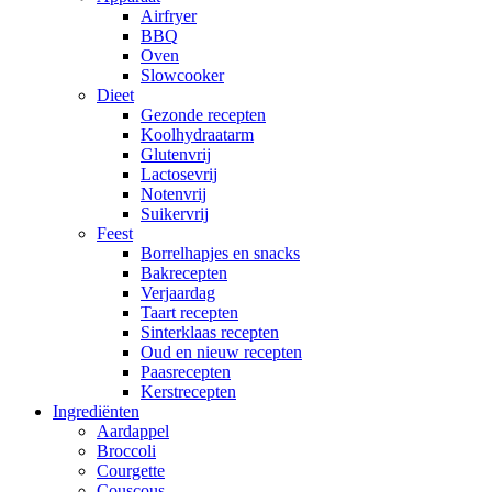
Airfryer
BBQ
Oven
Slowcooker
Dieet
Gezonde recepten
Koolhydraatarm
Glutenvrij
Lactosevrij
Notenvrij
Suikervrij
Feest
Borrelhapjes en snacks
Bakrecepten
Verjaardag
Taart recepten
Sinterklaas recepten
Oud en nieuw recepten
Paasrecepten
Kerstrecepten
Ingrediënten
Aardappel
Broccoli
Courgette
Couscous