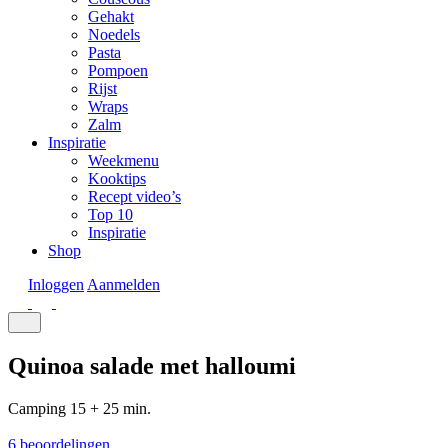
Gehakt
Noedels
Pasta
Pompoen
Rijst
Wraps
Zalm
Inspiratie
Weekmenu
Kooktips
Recept video’s
Top 10
Inspiratie
Shop
Inloggen
Aanmelden
Quinoa salade met halloumi
Camping
15 + 25 min.
6 beoordelingen