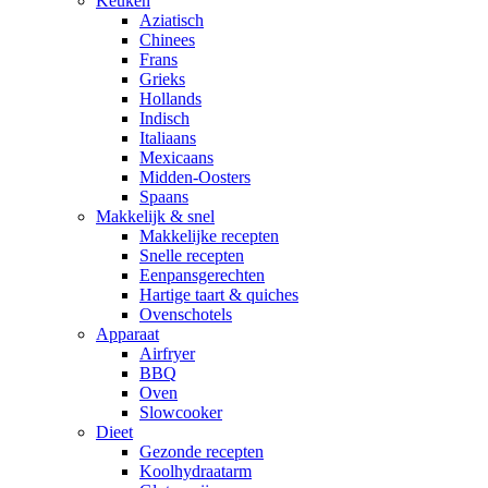
Keuken
Aziatisch
Chinees
Frans
Grieks
Hollands
Indisch
Italiaans
Mexicaans
Midden-Oosters
Spaans
Makkelijk & snel
Makkelijke recepten
Snelle recepten
Eenpansgerechten
Hartige taart & quiches
Ovenschotels
Apparaat
Airfryer
BBQ
Oven
Slowcooker
Dieet
Gezonde recepten
Koolhydraatarm