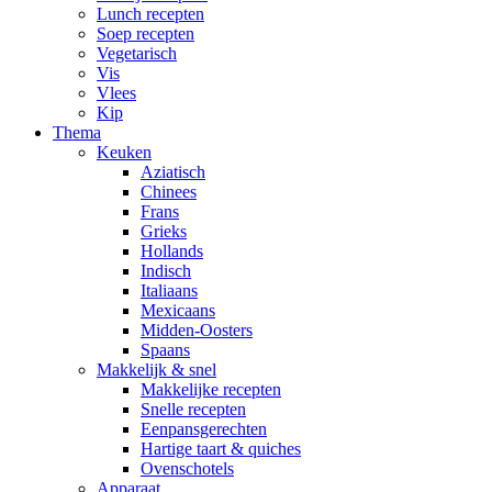
Lunch recepten
Soep recepten
Vegetarisch
Vis
Vlees
Kip
Thema
Keuken
Aziatisch
Chinees
Frans
Grieks
Hollands
Indisch
Italiaans
Mexicaans
Midden-Oosters
Spaans
Makkelijk & snel
Makkelijke recepten
Snelle recepten
Eenpansgerechten
Hartige taart & quiches
Ovenschotels
Apparaat