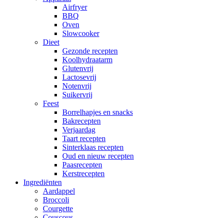
Airfryer
BBQ
Oven
Slowcooker
Dieet
Gezonde recepten
Koolhydraatarm
Glutenvrij
Lactosevrij
Notenvrij
Suikervrij
Feest
Borrelhapjes en snacks
Bakrecepten
Verjaardag
Taart recepten
Sinterklaas recepten
Oud en nieuw recepten
Paasrecepten
Kerstrecepten
Ingrediënten
Aardappel
Broccoli
Courgette
Couscous