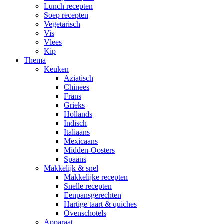
Lunch recepten
Soep recepten
Vegetarisch
Vis
Vlees
Kip
Thema
Keuken
Aziatisch
Chinees
Frans
Grieks
Hollands
Indisch
Italiaans
Mexicaans
Midden-Oosters
Spaans
Makkelijk & snel
Makkelijke recepten
Snelle recepten
Eenpansgerechten
Hartige taart & quiches
Ovenschotels
Apparaat