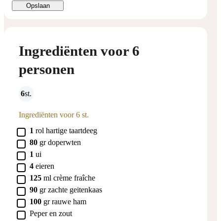
Opslaan
Ingrediënten voor 6
personen
6
st.
Ingrediënten voor 6 st.
▢
1
rol
hartige taartdeeg
▢
80
gr
doperwten
▢
1
ui
▢
4
eieren
▢
125
ml
crème fraîche
▢
90
gr
zachte geitenkaas
▢
100
gr
rauwe ham
▢
Peper en zout