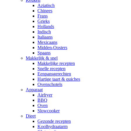
Keuken
Aziatisch
Chinees
Frans
Grieks
Hollands
Indisch
Italiaans
Mexicaans
Midden-Oosters
Spaans
Makkelijk & snel
Makkelijke recepten
Snelle recepten
Eenpansgerechten
Hartige taart & quiches
Ovenschotels
Apparaat
Airfryer
BBQ
Oven
Slowcooker
Dieet
Gezonde recepten
Koolhydraatarm