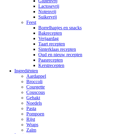
Glutenvrij
Lactosevrij
Notenvrij
Suikervrij
Feest
Borrelhapjes en snacks
Bakrecepten
Verjaardag
Taart recepten
Sinterklaas recepten
Oud en nieuw recepten
Paasrecepten
Kerstrecepten
Ingrediënten
Aardappel
Broccoli
Courgette
Couscous
Gehakt
Noedels
Pasta
Pompoen
Rijst
Wraps
Zalm