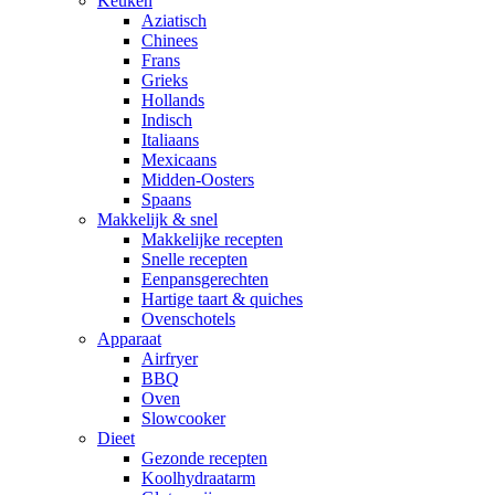
Keuken
Aziatisch
Chinees
Frans
Grieks
Hollands
Indisch
Italiaans
Mexicaans
Midden-Oosters
Spaans
Makkelijk & snel
Makkelijke recepten
Snelle recepten
Eenpansgerechten
Hartige taart & quiches
Ovenschotels
Apparaat
Airfryer
BBQ
Oven
Slowcooker
Dieet
Gezonde recepten
Koolhydraatarm