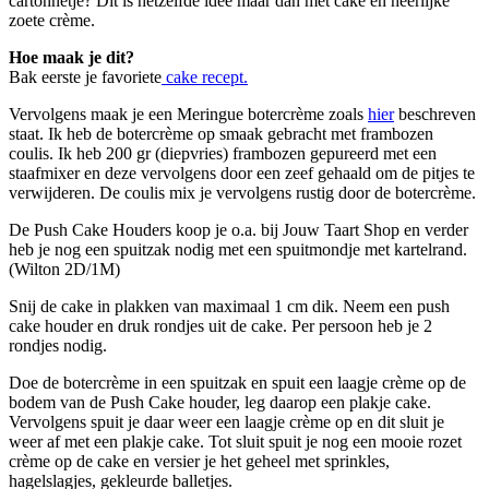
cartonnetje? Dit is hetzelfde idee maar dan met cake en heerlijke
zoete crème.
Hoe maak je dit?
Bak eerste je favoriete
cake recept.
Vervolgens maak je een Meringue botercrème zoals
hier
beschreven
staat. Ik heb de botercrème op smaak gebracht met frambozen
coulis. Ik heb 200 gr (diepvries) frambozen gepureerd met een
staafmixer en deze vervolgens door een zeef gehaald om de pitjes te
verwijderen. De coulis mix je vervolgens rustig door de botercrème.
De Push Cake Houders koop je o.a. bij Jouw Taart Shop en verder
heb je nog een spuitzak nodig met een spuitmondje met kartelrand.
(Wilton 2D/1M)
Snij de cake in plakken van maximaal 1 cm dik. Neem een push
cake houder en druk rondjes uit de cake. Per persoon heb je 2
rondjes nodig.
Doe de botercrème in een spuitzak en spuit een laagje crème op de
bodem van de Push Cake houder, leg daarop een plakje cake.
Vervolgens spuit je daar weer een laagje crème op en dit sluit je
weer af met een plakje cake. Tot sluit spuit je nog een mooie rozet
crème op de cake en versier je het geheel met sprinkles,
hagelslagjes, gekleurde balletjes.