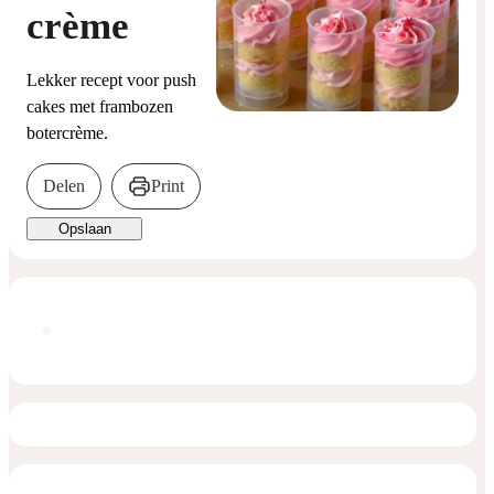
crème
Lekker recept voor push
cakes met frambozen
botercrème.
Delen
Print
Opslaan