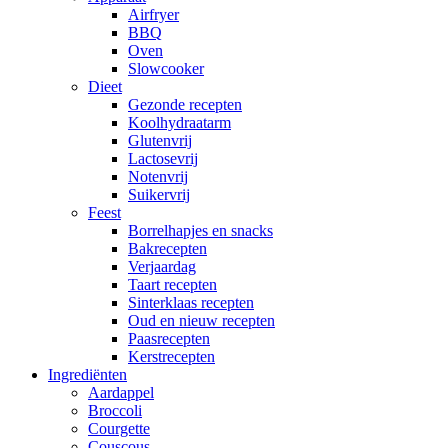
Airfryer
BBQ
Oven
Slowcooker
Dieet
Gezonde recepten
Koolhydraatarm
Glutenvrij
Lactosevrij
Notenvrij
Suikervrij
Feest
Borrelhapjes en snacks
Bakrecepten
Verjaardag
Taart recepten
Sinterklaas recepten
Oud en nieuw recepten
Paasrecepten
Kerstrecepten
Ingrediënten
Aardappel
Broccoli
Courgette
Couscous