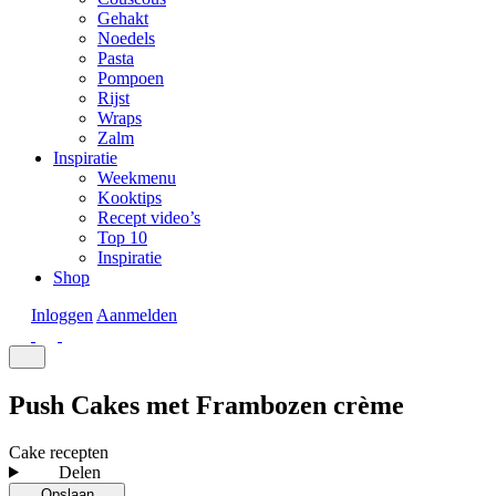
Gehakt
Noedels
Pasta
Pompoen
Rijst
Wraps
Zalm
Inspiratie
Weekmenu
Kooktips
Recept video’s
Top 10
Inspiratie
Shop
Inloggen
Aanmelden
Push Cakes met Frambozen crème
Cake recepten
Delen
Opslaan