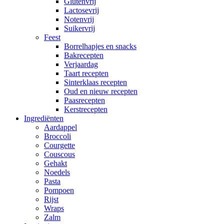
Glutenvrij
Lactosevrij
Notenvrij
Suikervrij
Feest
Borrelhapjes en snacks
Bakrecepten
Verjaardag
Taart recepten
Sinterklaas recepten
Oud en nieuw recepten
Paasrecepten
Kerstrecepten
Ingrediënten
Aardappel
Broccoli
Courgette
Couscous
Gehakt
Noedels
Pasta
Pompoen
Rijst
Wraps
Zalm