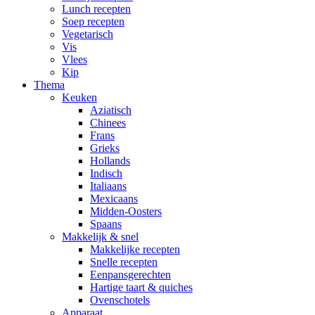
Lunch recepten
Soep recepten
Vegetarisch
Vis
Vlees
Kip
Thema
Keuken
Aziatisch
Chinees
Frans
Grieks
Hollands
Indisch
Italiaans
Mexicaans
Midden-Oosters
Spaans
Makkelijk & snel
Makkelijke recepten
Snelle recepten
Eenpansgerechten
Hartige taart & quiches
Ovenschotels
Apparaat