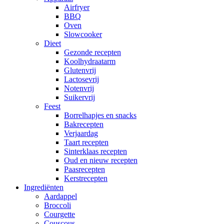
Airfryer
BBQ
Oven
Slowcooker
Dieet
Gezonde recepten
Koolhydraatarm
Glutenvrij
Lactosevrij
Notenvrij
Suikervrij
Feest
Borrelhapjes en snacks
Bakrecepten
Verjaardag
Taart recepten
Sinterklaas recepten
Oud en nieuw recepten
Paasrecepten
Kerstrecepten
Ingrediënten
Aardappel
Broccoli
Courgette
Couscous