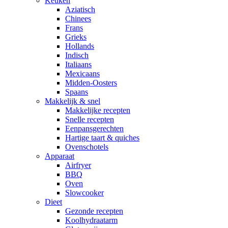
Keuken
Aziatisch
Chinees
Frans
Grieks
Hollands
Indisch
Italiaans
Mexicaans
Midden-Oosters
Spaans
Makkelijk & snel
Makkelijke recepten
Snelle recepten
Eenpansgerechten
Hartige taart & quiches
Ovenschotels
Apparaat
Airfryer
BBQ
Oven
Slowcooker
Dieet
Gezonde recepten
Koolhydraatarm