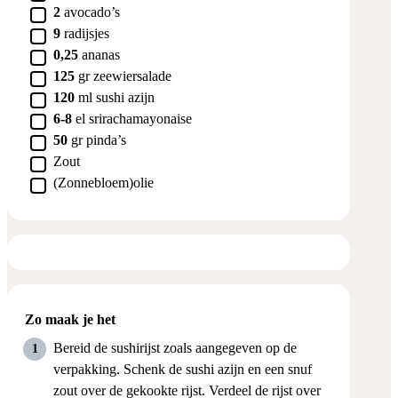
▢
2
avocado’s
▢
9
radijsjes
▢
0,25
ananas
▢
125
gr
zeewiersalade
▢
120
ml
sushi azijn
▢
6-8
el
srirachamayonaise
▢
50
gr
pinda’s
▢
Zout
▢
(Zonnebloem)olie
Zo maak je het
Bereid de sushirijst zoals aangegeven op de
verpakking. Schenk de sushi azijn en een snuf
zout over de gekookte rijst. Verdeel de rijst over