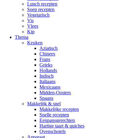
Lunch recepten
Soep recepten
Vegetarisch
Vis
Vlees
Kip
Thema
Keuken
Aziatisch
Chinees
Frans
Grieks
Hollands
Indisch
Italiaans
Mexicaans
Midden-Oosters
Spaans
Makkelijk & snel
Makkelijke recepten
Snelle recepten
Eenpansgerechten
Hartige taart & quiches
Ovenschotels
Apparaat