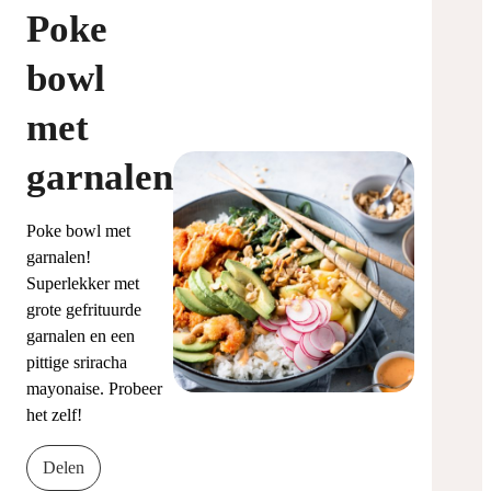
Poke
bowl
met
garnalen
Poke bowl met
garnalen!
Superlekker met
grote gefrituurde
garnalen en een
pittige sriracha
mayonaise. Probeer
het zelf!
Delen