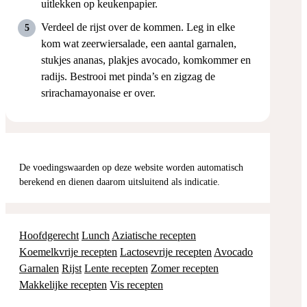
uitlekken op keukenpapier.
Verdeel de rijst over de kommen. Leg in elke
kom wat zeerwiersalade, een aantal garnalen,
stukjes ananas, plakjes avocado, komkommer en
radijs. Bestrooi met pinda’s en zigzag de
srirachamayonaise er over.
De voedingswaarden op deze website worden automatisch
berekend en dienen daarom uitsluitend als indicatie.
Hoofdgerecht
Lunch
Aziatische recepten
Koemelkvrije recepten
Lactosevrije recepten
Avocado
Garnalen
Rijst
Lente recepten
Zomer recepten
Makkelijke recepten
Vis recepten