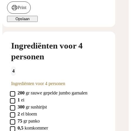
Print
Opslaan
Ingrediënten voor 4
personen
4
Ingrediënten voor 4 personen
▢
200
gr
rauwe gepelde jumbo garnalen
▢
1
ei
▢
300
gr
sushirijst
▢
2
el
bloem
▢
75
gr
panko
▢
0,5
komkommer