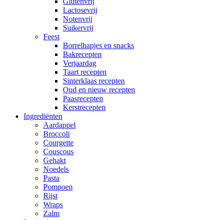
Glutenvrij
Lactosevrij
Notenvrij
Suikervrij
Feest
Borrelhapjes en snacks
Bakrecepten
Verjaardag
Taart recepten
Sinterklaas recepten
Oud en nieuw recepten
Paasrecepten
Kerstrecepten
Ingrediënten
Aardappel
Broccoli
Courgette
Couscous
Gehakt
Noedels
Pasta
Pompoen
Rijst
Wraps
Zalm