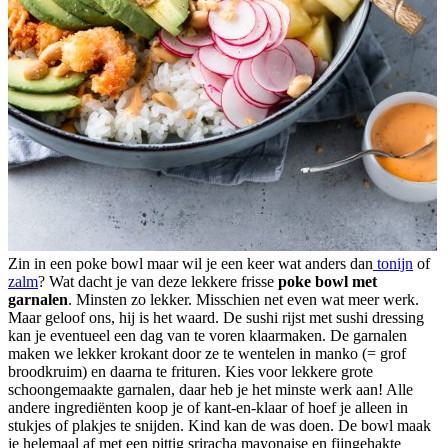
Zin in een poke bowl maar wil je een keer wat anders dan
tonijn
of
zalm
? Wat dacht je van deze lekkere frisse
poke bowl met
garnalen
. Minsten zo lekker. Misschien net even wat meer werk.
Maar geloof ons, hij is het waard. De sushi rijst met sushi dressing
kan je eventueel een dag van te voren klaarmaken. De garnalen
maken we lekker krokant door ze te wentelen in manko (= grof
broodkruim) en daarna te frituren. Kies voor lekkere grote
schoongemaakte garnalen, daar heb je het minste werk aan! Alle
andere ingrediënten koop je of kant-en-klaar of hoef je alleen in
stukjes of plakjes te snijden. Kind kan de was doen. De bowl maak
je helemaal af met een pittig sriracha mayonaise en fijngehakte