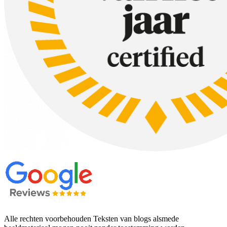
Alle rechten voorbehouden Teksten van blogs alsmede