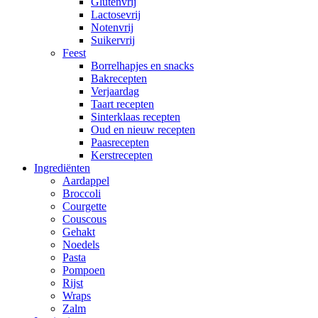
Glutenvrij
Lactosevrij
Notenvrij
Suikervrij
Feest
Borrelhapjes en snacks
Bakrecepten
Verjaardag
Taart recepten
Sinterklaas recepten
Oud en nieuw recepten
Paasrecepten
Kerstrecepten
Ingrediënten
Aardappel
Broccoli
Courgette
Couscous
Gehakt
Noedels
Pasta
Pompoen
Rijst
Wraps
Zalm