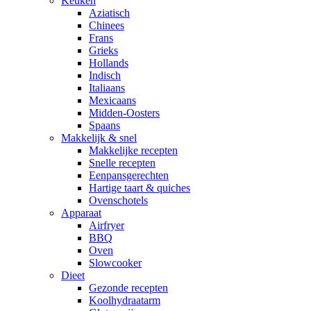
Keuken
Aziatisch
Chinees
Frans
Grieks
Hollands
Indisch
Italiaans
Mexicaans
Midden-Oosters
Spaans
Makkelijk & snel
Makkelijke recepten
Snelle recepten
Eenpansgerechten
Hartige taart & quiches
Ovenschotels
Apparaat
Airfryer
BBQ
Oven
Slowcooker
Dieet
Gezonde recepten
Koolhydraatarm