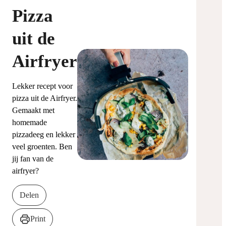
Pizza
uit de
Airfryer
Lekker recept voor
pizza uit de Airfryer.
Gemaakt met
homemade
pizzadeeg en lekker
veel groenten. Ben
jij fan van de
airfryer?
Delen
Print