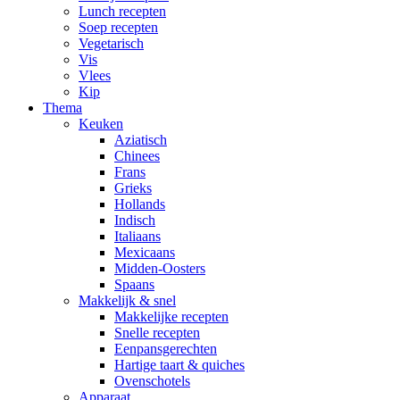
Lunch recepten
Soep recepten
Vegetarisch
Vis
Vlees
Kip
Thema
Keuken
Aziatisch
Chinees
Frans
Grieks
Hollands
Indisch
Italiaans
Mexicaans
Midden-Oosters
Spaans
Makkelijk & snel
Makkelijke recepten
Snelle recepten
Eenpansgerechten
Hartige taart & quiches
Ovenschotels
Apparaat