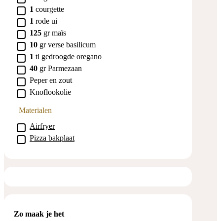
▢
1
courgette
▢
1
rode ui
▢
125
gr
maïs
▢
10
gr
verse basilicum
▢
1
tl
gedroogde oregano
▢
40
gr
Parmezaan
▢
Peper en zout
▢
Knoflookolie
Materialen
▢
Airfryer
▢
Pizza bakplaat
Zo maak je het