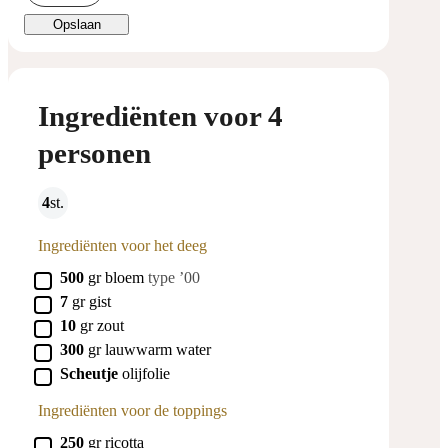
Opslaan
Ingrediënten voor 4
personen
4
st.
Ingrediënten voor het deeg
▢
500
gr
bloem
type ’00
▢
7
gr
gist
▢
10
gr
zout
▢
300
gr
lauwwarm water
▢
Scheutje
olijfolie
Ingrediënten voor de toppings
▢
250
gr
ricotta