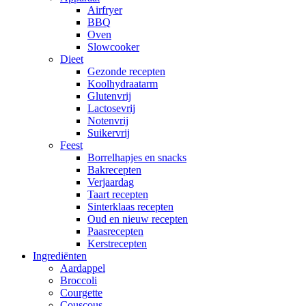
Airfryer
BBQ
Oven
Slowcooker
Dieet
Gezonde recepten
Koolhydraatarm
Glutenvrij
Lactosevrij
Notenvrij
Suikervrij
Feest
Borrelhapjes en snacks
Bakrecepten
Verjaardag
Taart recepten
Sinterklaas recepten
Oud en nieuw recepten
Paasrecepten
Kerstrecepten
Ingrediënten
Aardappel
Broccoli
Courgette
Couscous