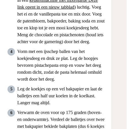
in een
keukenmachine met mixergarde
Deze
link opent in een nieuw tabblad
) luchtig. Voeg
het ei en de vanillepasta toe en mix door. Voeg
de patentbloem, bakpoeder, baking soda en zout
toe en klop tot je een mooi koekjesdeeg hebt.
Meng de chocolade en pistachenoten (houd iets
achter voor de garnering) door het deeg.
Vorm met een ijsschep ballen van het
koekjesdeeg en druk ze plat. Leg de hoopjes
bevroren pistachepasta erop en vouw het deeg
rondom dicht, zodat de pasta helemaal omhuld
wordt door het deeg.
Leg de koekjes op een vel bakpapier en laat de
balletjes een half uur koelen in de koelkast.
Langer mag altijd.
Verwarm de oven voor op 175 graden (boven-
en onderwarmte). Verdeel de balletjes over twee
met bakpapier beklede bakplaten (dus 6 koekjes