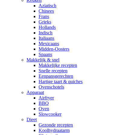
Keuken
Aziatisch
Chinees
Frans
Grieks
Hollands
Indisch
Italiaans
Mexicaans
Midden-Oosters
Spaans
Makkelijk & snel
Makkelijke recepten
Snelle recepten
Eenpansgerechten
Hartige taart & quiches
Ovenschotels
Apparaat
Airfryer
BBQ
Oven
Slowcooker
Dieet
Gezonde recepten
Koolhydraatarm