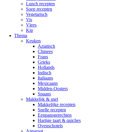
Lunch recepten
Soep recepten
Vegetarisch
Vis
Vlees
Kip
Thema
Keuken
Aziatisch
Chinees
Frans
Grieks
Hollands
Indisch
Italiaans
Mexicaans
Midden-Oosters
Spaans
Makkelijk & snel
Makkelijke recepten
Snelle recepten
Eenpansgerechten
Hartige taart & quiches
Ovenschotels
Apparaat