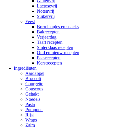
Glutenvrij
Lactosevrij
Notenvrij
Suikervrij
Feest
Borrelhapjes en snacks
Bakrecepten
Verjaardag
Taart recepten
Sinterklaas recepten
Oud en nieuw recepten
Paasrecepten
Kerstrecepten
Ingrediënten
Aardappel
Broccoli
Courgette
Couscous
Gehakt
Noedels
Pasta
Pompoen
Rijst
Wraps
Zalm