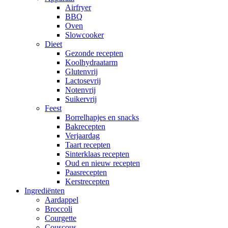
Airfryer
BBQ
Oven
Slowcooker
Dieet
Gezonde recepten
Koolhydraatarm
Glutenvrij
Lactosevrij
Notenvrij
Suikervrij
Feest
Borrelhapjes en snacks
Bakrecepten
Verjaardag
Taart recepten
Sinterklaas recepten
Oud en nieuw recepten
Paasrecepten
Kerstrecepten
Ingrediënten
Aardappel
Broccoli
Courgette
Couscous