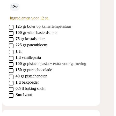
12
st.
Ingrediënten voor 12 st.
▢
125
gr
boter
op kamertemperatuur
▢
100
gr
witte basterdsuiker
▢
75
gr
kristalsuiker
▢
225
gr
patentbloem
▢
1
ei
▢
1
tl
vanillepasta
▢
100
gr
pistachepasta
+ extra voor garnering
▢
150
gr
pure chocolade
▢
40
gr
pistachenoten
▢
1
tl
bakpoeder
▢
0,5
tl
baking soda
▢
Snuf
zout