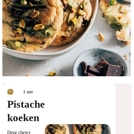
uur
1
uur
Pistache
koeken
Deze chewy