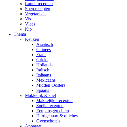
Lunch recepten
Soep recepten
Vegetarisch
Vis
Vlees
Kip
Thema
Keuken
Aziatisch
Chinees
Frans
Grieks
Hollands
Indisch
Italiaans
Mexicaans
Midden-Oosters
Spaans
Makkelijk & snel
Makkelijke recepten
Snelle recepten
Eenpansgerechten
Hartige taart & quiches
Ovenschotels
Apparaat