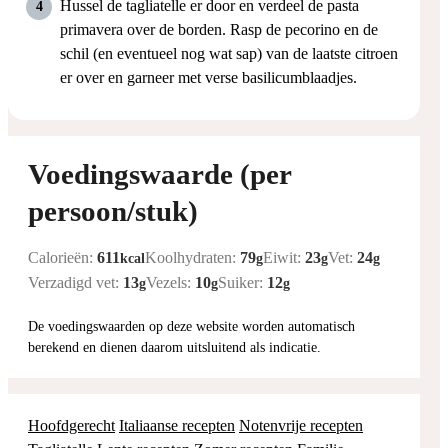
Hussel de tagliatelle er door en verdeel de pasta
primavera over de borden. Rasp de pecorino en de
schil (en eventueel nog wat sap) van de laatste citroen
er over en garneer met verse basilicumblaadjes.
Voedingswaarde (per
persoon/stuk)
Calorieën:
611
Koolhydraten:
79
Eiwit:
23
Vet:
24
kcal
g
g
g
Verzadigd vet:
13
Vezels:
10
Suiker:
12
g
g
g
De voedingswaarden op deze website worden automatisch
berekend en dienen daarom uitsluitend als indicatie.
Hoofdgerecht
Italiaanse recepten
Notenvrije recepten