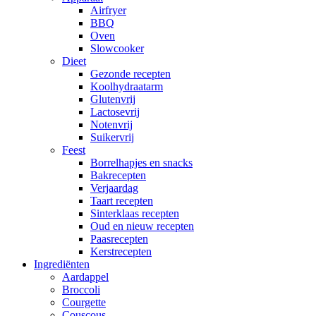
Airfryer
BBQ
Oven
Slowcooker
Dieet
Gezonde recepten
Koolhydraatarm
Glutenvrij
Lactosevrij
Notenvrij
Suikervrij
Feest
Borrelhapjes en snacks
Bakrecepten
Verjaardag
Taart recepten
Sinterklaas recepten
Oud en nieuw recepten
Paasrecepten
Kerstrecepten
Ingrediënten
Aardappel
Broccoli
Courgette
Couscous