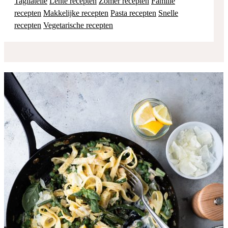
Tagliatelle
Lente recepten
Zomer recepten
Familie
recepten
Makkelijke recepten
Pasta recepten
Snelle
recepten
Vegetarische recepten