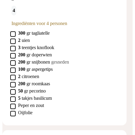
4
Ingrediënten voor 4 personen
▢
300
gr
tagliatelle
▢
2
uien
▢
3
teentjes
knoflook
▢
200
gr
doperwten
▢
200
gr
snijbonen
gesneden
▢
100
gr
aspergetips
▢
2
citroenen
▢
200
gr
roomkaas
▢
50
gr
pecorino
▢
5
takjes
basilicum
▢
Peper en zout
▢
Oijfolie