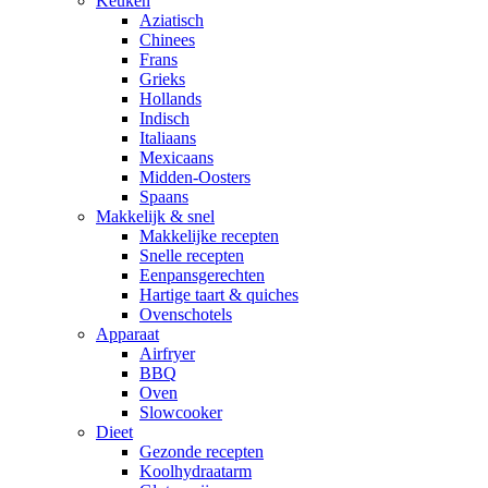
Keuken
Aziatisch
Chinees
Frans
Grieks
Hollands
Indisch
Italiaans
Mexicaans
Midden-Oosters
Spaans
Makkelijk & snel
Makkelijke recepten
Snelle recepten
Eenpansgerechten
Hartige taart & quiches
Ovenschotels
Apparaat
Airfryer
BBQ
Oven
Slowcooker
Dieet
Gezonde recepten
Koolhydraatarm