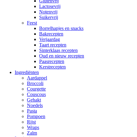
Glutenvrij
Lactosevrij
Notenvrij
Suikervrij
Feest
Borrelhapjes en snacks
Bakrecepten
Verjaardag
Taart recepten
Sinterklaas recepten
Oud en nieuw recepten
Paasrecepten
Kerstrecepten
Ingrediënten
Aardappel
Broccoli
Courgette
Couscous
Gehakt
Noedels
Pasta
Pompoen
Rijst
Wraps
Zalm