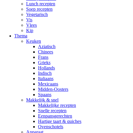
Lunch recepten
Soep recepten
Vegetarisch
Vis
Vlees
Kip
Thema
Keuken
Aziatisch
Chinees
Frans
Grieks
Hollands
Indisch
Italiaans
Mexicaans
Midden-Oosters
Spaans
Makkelijk & snel
Makkelijke recepten
Snelle recepten
Eenpansgerechten
Hartige taart & quiches
Ovenschotels
Apparaat