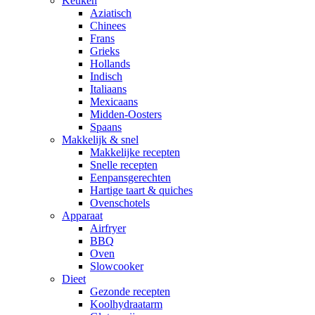
Keuken
Aziatisch
Chinees
Frans
Grieks
Hollands
Indisch
Italiaans
Mexicaans
Midden-Oosters
Spaans
Makkelijk & snel
Makkelijke recepten
Snelle recepten
Eenpansgerechten
Hartige taart & quiches
Ovenschotels
Apparaat
Airfryer
BBQ
Oven
Slowcooker
Dieet
Gezonde recepten
Koolhydraatarm