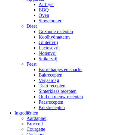
Airfryer
BBQ
Oven
Slowcooker
Dieet
Gezonde recepten
Koolhydraatarm
Glutenvrij
Lactosevrij
Notenvrij
Suikervrij
Feest
Borrelhapjes en snacks
Bakrecepten
Verjaardag
Taart recepten
Sinterklaas recepten
Oud en nieuw recepten
Paasrecepten
Kerstrecepten
Ingrediënten
Aardappel
Broccoli
Courgette
Couscous