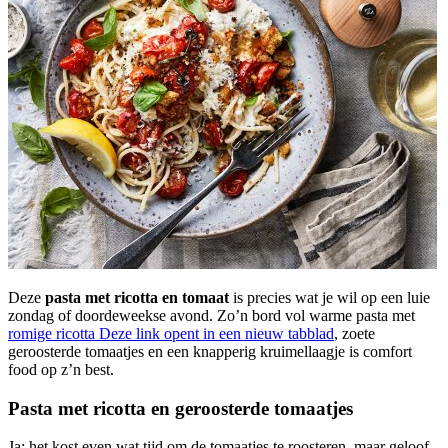
Deze
pasta met ricotta en tomaat
is precies wat je wil op een luie
zondag of doordeweekse avond. Zo’n bord vol warme pasta met
romige ricotta
Deze link opent in een nieuw tabblad
, zoete
geroosterde tomaatjes en een knapperig kruimellaagje is comfort
food op z’n best.
Pasta met ricotta en geroosterde tomaatjes
Ja: het kost even wat tijd om de tomaatjes te roosteren, maar geloof