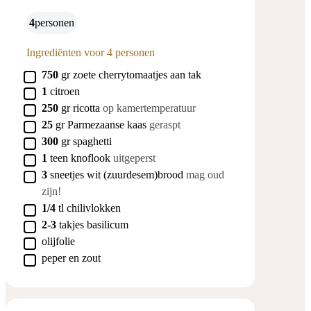
4
personen
Ingrediënten voor 4 personen
▢
750
gr
zoete cherrytomaatjes aan tak
▢
1
citroen
▢
250
gr
ricotta
op kamertemperatuur
▢
25
gr
Parmezaanse kaas
geraspt
▢
300
gr
spaghetti
▢
1
teen
knoflook
uitgeperst
▢
3
sneetjes
wit (zuurdesem)brood
mag oud
zijn!
▢
1/4
tl
chilivlokken
▢
2-3
takjes
basilicum
▢
olijfolie
▢
peper en zout