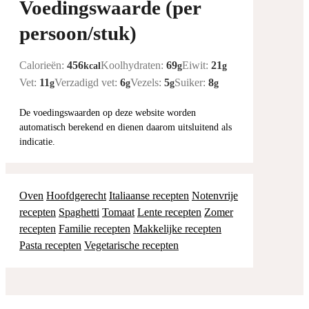
Voedingswaarde (per
persoon/stuk)
Calorieën:
456
Koolhydraten:
69
Eiwit:
21
kcal
g
g
Vet:
11
Verzadigd vet:
6
Vezels:
5
Suiker:
8
g
g
g
g
De voedingswaarden op deze website worden
automatisch berekend en dienen daarom uitsluitend als
indicatie.
Oven
Hoofdgerecht
Italiaanse recepten
Notenvrije
recepten
Spaghetti
Tomaat
Lente recepten
Zomer
recepten
Familie recepten
Makkelijke recepten
Pasta recepten
Vegetarische recepten