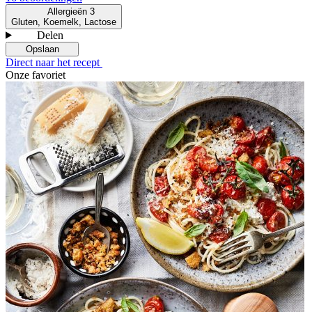
Allergieën
3
Gluten, Koemelk, Lactose
Delen
Opslaan
Direct naar het recept
Onze favoriet