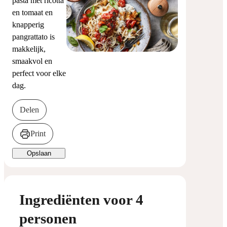
pasta met ricotta
en tomaat en
knapperig
pangrattato is
makkelijk,
smaakvol en
perfect voor elke
dag.
Delen
Print
Opslaan
Ingrediënten voor 4
personen