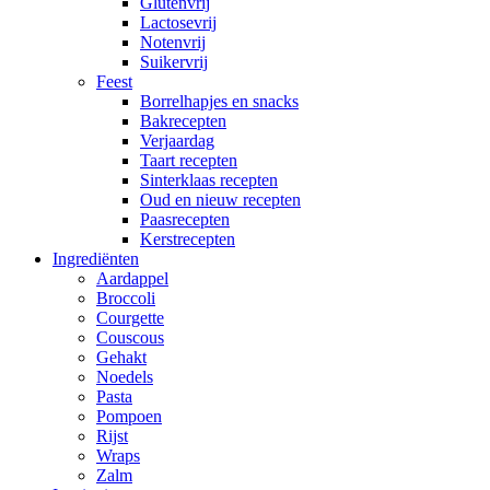
Glutenvrij
Lactosevrij
Notenvrij
Suikervrij
Feest
Borrelhapjes en snacks
Bakrecepten
Verjaardag
Taart recepten
Sinterklaas recepten
Oud en nieuw recepten
Paasrecepten
Kerstrecepten
Ingrediënten
Aardappel
Broccoli
Courgette
Couscous
Gehakt
Noedels
Pasta
Pompoen
Rijst
Wraps
Zalm