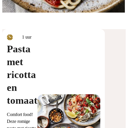
uur
1
uur
Pasta
met
ricotta
en
tomaat
Comfort food!
Deze romige