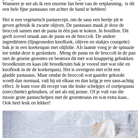
Wanneer je net als ik een enorme fan bent van de eetplanning, is dit
een hele fijne pastasaus om achter de hand te hebben!
Het is een vegetarisch pastarecept, om de saus een beetje pit te
geven gebruik ik zwarte olijven. De pastasaus maak je door de
broccoli samen met de pasta in één pan te koken. In bouillon. Dit
geeft zoveel smaak aan de pasta en de broccoli. De andere
ingrediënten (fijngesneden knoflook, olijven en stukjes courgette)
bak je in een koekenpan met olijfolie. Als laatste voeg je de spinazie
toe totdat deze is geslonken . Meng de pasta en de broccoli in de pan
met de groene groentes en bestrooi dit met wat knapperig gebakken
broodkruim en kaas (de broodkruim bak je vooraf met wat olie en
knoflook in de de koekenpan). Het is overigens niet echt een
gladde pastasaus. Maar omdat de broccoli wat gaarder gekookt
wordt dan normaal, valt hij uit elkaar en dan krijg je een saus-achtig
effect. Je kunt voor dit recept van die leuke schelpjes of oortjespasta
(orecchiette) gebruiken, of net als mij penne. Of je vult van die
mooie grote pastaschelpen met de groentesaus en wat extra kaas..
Ook heel leuk en lekker!