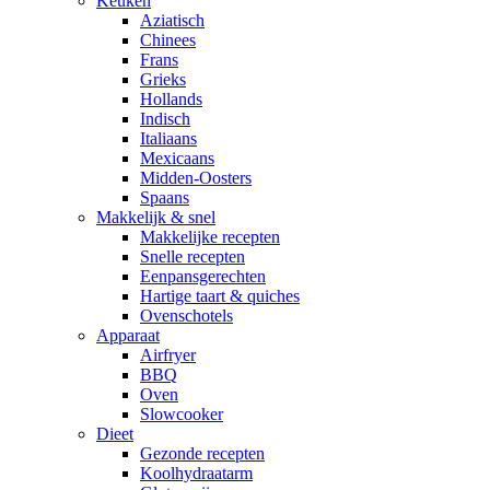
Keuken
Aziatisch
Chinees
Frans
Grieks
Hollands
Indisch
Italiaans
Mexicaans
Midden-Oosters
Spaans
Makkelijk & snel
Makkelijke recepten
Snelle recepten
Eenpansgerechten
Hartige taart & quiches
Ovenschotels
Apparaat
Airfryer
BBQ
Oven
Slowcooker
Dieet
Gezonde recepten
Koolhydraatarm