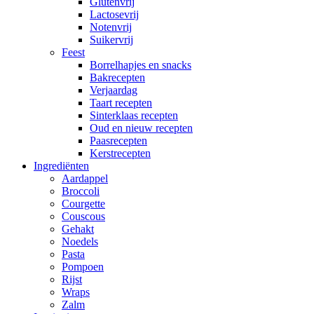
Glutenvrij
Lactosevrij
Notenvrij
Suikervrij
Feest
Borrelhapjes en snacks
Bakrecepten
Verjaardag
Taart recepten
Sinterklaas recepten
Oud en nieuw recepten
Paasrecepten
Kerstrecepten
Ingrediënten
Aardappel
Broccoli
Courgette
Couscous
Gehakt
Noedels
Pasta
Pompoen
Rijst
Wraps
Zalm