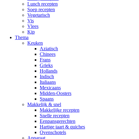
Lunch recepten
Soep recepten
Vegetarisch
Vis
Vlees
Kip
Thema
Keuken
Aziatisch
Chinees
Frans
Grieks
Hollands
Indisch
Italiaans
Mexicaans
Midden-Oosters
Spaans
Makkelijk & snel
Makkelijke recepten
Snelle recepten
Eenpansgerechten
Hartige taart & quiches
Ovenschotels
Apparaat