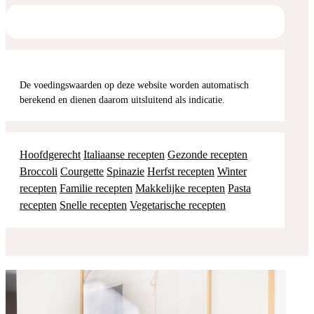
De voedingswaarden op deze website worden automatisch
berekend en dienen daarom uitsluitend als indicatie.
Hoofdgerecht
Italiaanse recepten
Gezonde recepten
Broccoli
Courgette
Spinazie
Herfst recepten
Winter
recepten
Familie recepten
Makkelijke recepten
Pasta
recepten
Snelle recepten
Vegetarische recepten