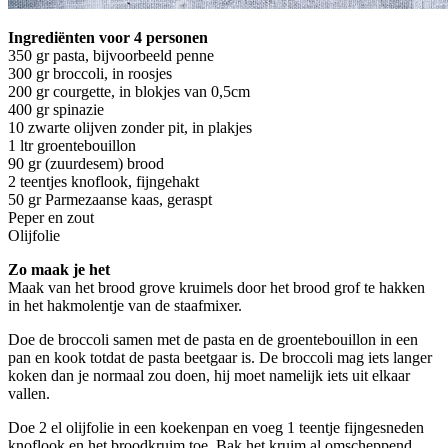
Ingrediënten voor 4 personen
350 gr pasta, bijvoorbeeld penne
300 gr broccoli, in roosjes
200 gr courgette, in blokjes van 0,5cm
400 gr spinazie
10 zwarte olijven zonder pit, in plakjes
1 ltr groentebouillon
90 gr (zuurdesem) brood
2 teentjes knoflook, fijngehakt
50 gr Parmezaanse kaas, geraspt
Peper en zout
Olijfolie
Zo maak je het
Maak van het brood grove kruimels door het brood grof te hakken
in het hakmolentje van de staafmixer.
Doe de broccoli samen met de pasta en de groentebouillon in een
pan en kook totdat de pasta beetgaar is. De broccoli mag iets langer
koken dan je normaal zou doen, hij moet namelijk iets uit elkaar
vallen.
Doe 2 el olijfolie in een koekenpan en voeg 1 teentje fijngesneden
knoflook en het broodkruim toe. Bak het kruim al omscheppend