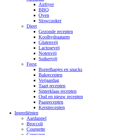
Airfryer
BBQ
Oven
Slowcooker
Dieet
Gezonde recepten
Koolhydraatarm
Glutenvrij
Lactosevrij
Notenvrij
Suikervrij
Feest
Borrelhapjes en snacks
Bakrecepten
Verjaardag
Taart recepten
Sinterklaas recepten
Oud en nieuw recepten
Paasrecepten
Kerstrecepten
Ingrediënten
Aardappel
Broccoli
Courgette
Couscous