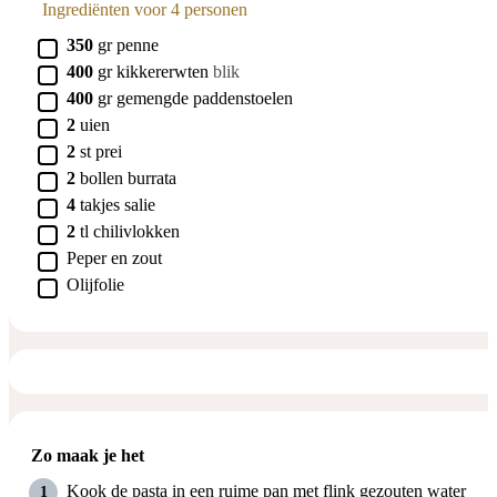
Ingrediënten voor 4 personen
▢
350
gr
penne
▢
400
gr
kikkererwten
blik
▢
400
gr
gemengde paddenstoelen
▢
2
uien
▢
2
st
prei
▢
2
bollen
burrata
▢
4
takjes
salie
▢
2
tl
chilivlokken
▢
Peper en zout
▢
Olijfolie
Zo maak je het
Kook de pasta in een ruime pan met flink gezouten water