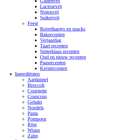
Glutenvrij
Lactosevrij
Notenvrij
Suikervrij
Feest
Borrelhapjes en snacks
Bakrecepten
Verjaardag
Taart recepten
Sinterklaas recepten
Oud en nieuw recepten
Paasrecepten
Kerstrecepten
Ingrediënten
Aardappel
Broccoli
Courgette
Couscous
Gehakt
Noedels
Pasta
Pompoen
Rijst
Wraps
Zalm