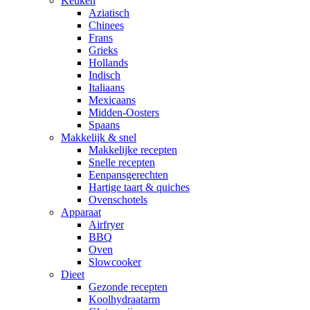
Keuken
Aziatisch
Chinees
Frans
Grieks
Hollands
Indisch
Italiaans
Mexicaans
Midden-Oosters
Spaans
Makkelijk & snel
Makkelijke recepten
Snelle recepten
Eenpansgerechten
Hartige taart & quiches
Ovenschotels
Apparaat
Airfryer
BBQ
Oven
Slowcooker
Dieet
Gezonde recepten
Koolhydraatarm