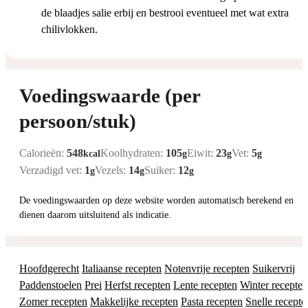
de blaadjes salie erbij en bestrooi eventueel met wat extra
chilivlokken.
Voedingswaarde (per
persoon/stuk)
Calorieën:
548
Koolhydraten:
105
Eiwit:
23
Vet:
5
kcal
g
g
g
Verzadigd vet:
1
Vezels:
14
Suiker:
12
g
g
g
De voedingswaarden op deze website worden automatisch berekend en
dienen daarom uitsluitend als indicatie.
Hoofdgerecht
Italiaanse recepten
Notenvrije recepten
Suikervrij
Paddenstoelen
Prei
Herfst recepten
Lente recepten
Winter recepten
Zomer recepten
Makkelijke recepten
Pasta recepten
Snelle recepte