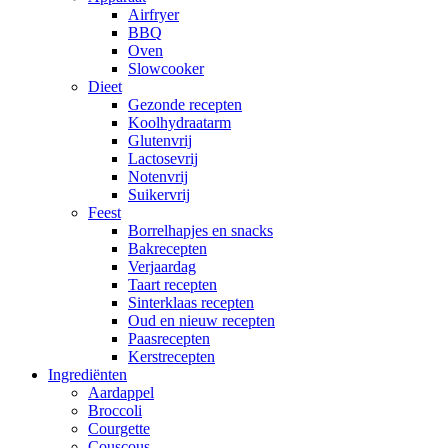
Airfryer
BBQ
Oven
Slowcooker
Dieet
Gezonde recepten
Koolhydraatarm
Glutenvrij
Lactosevrij
Notenvrij
Suikervrij
Feest
Borrelhapjes en snacks
Bakrecepten
Verjaardag
Taart recepten
Sinterklaas recepten
Oud en nieuw recepten
Paasrecepten
Kerstrecepten
Ingrediënten
Aardappel
Broccoli
Courgette
Couscous