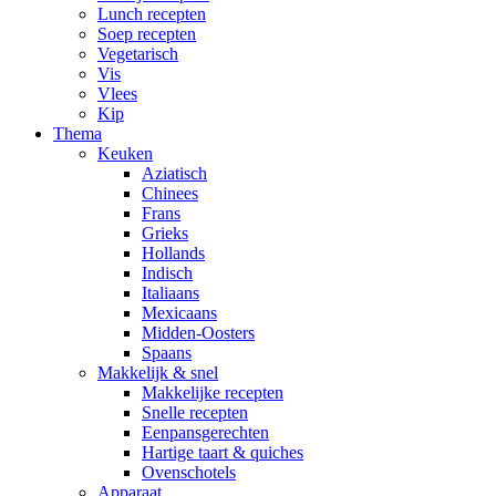
Lunch recepten
Soep recepten
Vegetarisch
Vis
Vlees
Kip
Thema
Keuken
Aziatisch
Chinees
Frans
Grieks
Hollands
Indisch
Italiaans
Mexicaans
Midden-Oosters
Spaans
Makkelijk & snel
Makkelijke recepten
Snelle recepten
Eenpansgerechten
Hartige taart & quiches
Ovenschotels
Apparaat