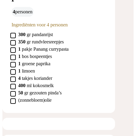
4
personen
Ingrediënten voor 4 personen
▢
300
gr
pandanrijst
▢
350
gr
rundvleesreepjes
▢
1
pakje
Panang currypasta
▢
1
bos
bospeentjes
▢
1
groene paprika
▢
1
limoen
▢
4
takjes
koriander
▢
400
ml
kokosmelk
▢
50
gr
gezouten pinda’s
▢
(zonnebloem)olie