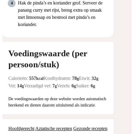
Hak de pinda’s en koriander grof. Serveer de
panang curry met rijst, breng extra op smaak
met limoensap en bestrooi met pinda’s en
koriander.
Voedingswaarde (per
persoon/stuk)
Calorieën:
557
Koolhydraten:
78
Eiwit:
32
kcal
g
g
Vet:
14
Verzadigd vet:
7
Vezels:
6
Suiker:
6
g
g
g
g
De voedingswaarden op deze website worden automatisch
berekend en dienen daarom uitsluitend als indicatie.
Hoofdgerecht
Aziatische recepten
Gezonde recepten