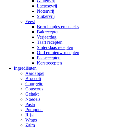
Glutenvrij
Lactosevrij
Notenvrij
Suikervrij
Feest
Borrelhapjes en snacks
Bakrecepten
Verjaardag
Taart recepten
Sinterklaas recepten
Oud en nieuw recepten
Paasrecepten
Kerstrecepten
Ingrediënten
Aardappel
Broccoli
Courgette
Couscous
Gehakt
Noedels
Pasta
Pompoen
Rijst
Wraps
Zalm