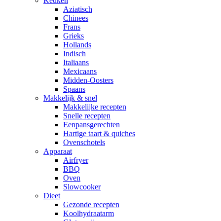
Keuken
Aziatisch
Chinees
Frans
Grieks
Hollands
Indisch
Italiaans
Mexicaans
Midden-Oosters
Spaans
Makkelijk & snel
Makkelijke recepten
Snelle recepten
Eenpansgerechten
Hartige taart & quiches
Ovenschotels
Apparaat
Airfryer
BBQ
Oven
Slowcooker
Dieet
Gezonde recepten
Koolhydraatarm