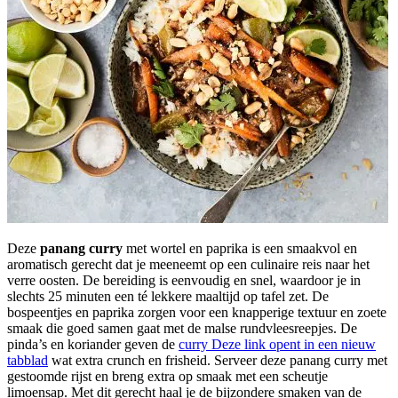
Deze
panang curry
met wortel en paprika is een smaakvol en
aromatisch gerecht dat je meeneemt op een culinaire reis naar het
verre oosten. De bereiding is eenvoudig en snel, waardoor je in
slechts 25 minuten een té lekkere maaltijd op tafel zet. De
bospeentjes en paprika zorgen voor een knapperige textuur en zoete
smaak die goed samen gaat met de malse rundvleesreepjes. De
pinda’s en koriander geven de
curry
Deze link opent in een nieuw
tabblad
wat extra crunch en frisheid. Serveer deze panang curry met
gestoomde rijst en breng extra op smaak met een scheutje
limoensap. Met dit gerecht haal je de bijzondere smaken van de