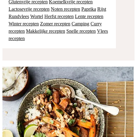
Glutenvrije recepten
Koemelkvrije recepten
Lactosevrije recepten
Noten recepten
Paprika
Rijst
Rundvlees
Wortel
Herfst recepten
Lente recepten
Winter recepten
Zomer recepten
Camping
Curry
recepten
Makkelijke recepten
Snelle recepten
Vlees
recepten