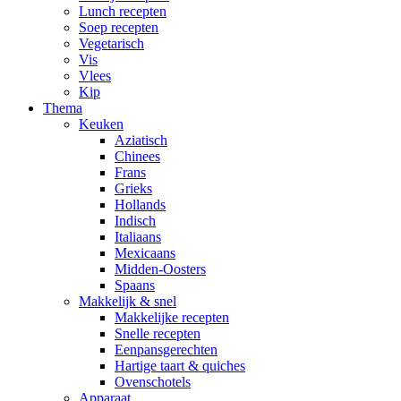
Lunch recepten
Soep recepten
Vegetarisch
Vis
Vlees
Kip
Thema
Keuken
Aziatisch
Chinees
Frans
Grieks
Hollands
Indisch
Italiaans
Mexicaans
Midden-Oosters
Spaans
Makkelijk & snel
Makkelijke recepten
Snelle recepten
Eenpansgerechten
Hartige taart & quiches
Ovenschotels
Apparaat