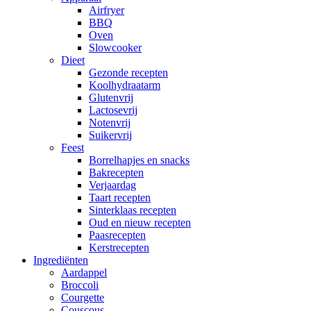
Airfryer
BBQ
Oven
Slowcooker
Dieet
Gezonde recepten
Koolhydraatarm
Glutenvrij
Lactosevrij
Notenvrij
Suikervrij
Feest
Borrelhapjes en snacks
Bakrecepten
Verjaardag
Taart recepten
Sinterklaas recepten
Oud en nieuw recepten
Paasrecepten
Kerstrecepten
Ingrediënten
Aardappel
Broccoli
Courgette
Couscous