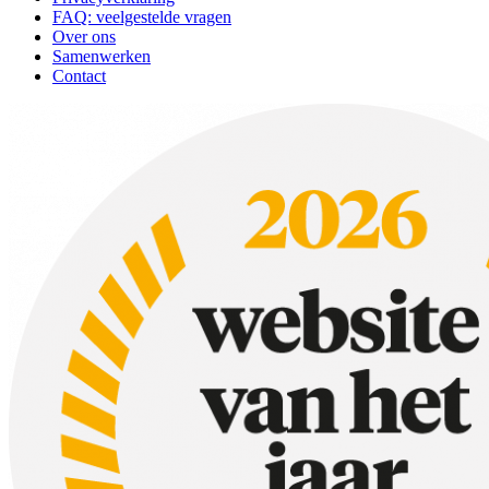
Keukens
Apparaat
Vlees, Vis, Vega(n)
Disclaimer
Privacyverklaring
FAQ: veelgestelde vragen
Over ons
Samenwerken
Contact