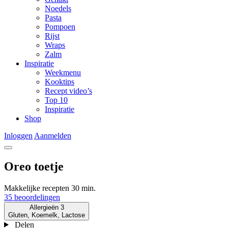
Gehakt
Noedels
Pasta
Pompoen
Rijst
Wraps
Zalm
Inspiratie
Weekmenu
Kooktips
Recept video’s
Top 10
Inspiratie
Shop
Inloggen
Aanmelden
Oreo toetje
Makkelijke recepten
30 min.
35 beoordelingen