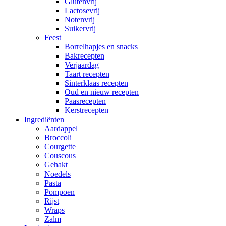
Glutenvrij
Lactosevrij
Notenvrij
Suikervrij
Feest
Borrelhapjes en snacks
Bakrecepten
Verjaardag
Taart recepten
Sinterklaas recepten
Oud en nieuw recepten
Paasrecepten
Kerstrecepten
Ingrediënten
Aardappel
Broccoli
Courgette
Couscous
Gehakt
Noedels
Pasta
Pompoen
Rijst
Wraps
Zalm