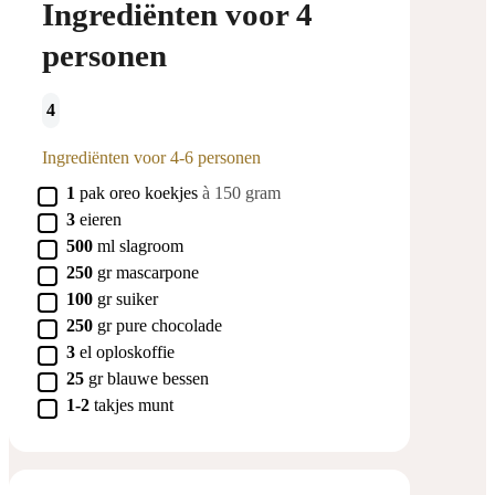
Ingrediënten voor 4
personen
4
Ingrediënten voor 4-6 personen
▢
1
pak
oreo koekjes
à 150 gram
▢
3
eieren
▢
500
ml
slagroom
▢
250
gr
mascarpone
▢
100
gr
suiker
▢
250
gr
pure chocolade
▢
3
el
oploskoffie
▢
25
gr
blauwe bessen
▢
1-2
takjes
munt