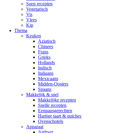
Lunch recepten
Soep recepten
Vegetarisch
Vis
Vlees
Kip
Thema
Keuken
Aziatisch
Chinees
Frans
Grieks
Hollands
Indisch
Italiaans
Mexicaans
Midden-Oosters
Spaans
Makkelijk & snel
Makkelijke recepten
Snelle recepten
Eenpansgerechten
Hartige taart & quiches
Ovenschotels
Apparaat