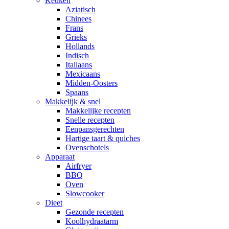
Keuken
Aziatisch
Chinees
Frans
Grieks
Hollands
Indisch
Italiaans
Mexicaans
Midden-Oosters
Spaans
Makkelijk & snel
Makkelijke recepten
Snelle recepten
Eenpansgerechten
Hartige taart & quiches
Ovenschotels
Apparaat
Airfryer
BBQ
Oven
Slowcooker
Dieet
Gezonde recepten
Koolhydraatarm