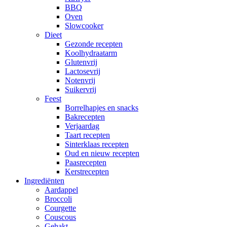
Airfryer
BBQ
Oven
Slowcooker
Dieet
Gezonde recepten
Koolhydraatarm
Glutenvrij
Lactosevrij
Notenvrij
Suikervrij
Feest
Borrelhapjes en snacks
Bakrecepten
Verjaardag
Taart recepten
Sinterklaas recepten
Oud en nieuw recepten
Paasrecepten
Kerstrecepten
Ingrediënten
Aardappel
Broccoli
Courgette
Couscous