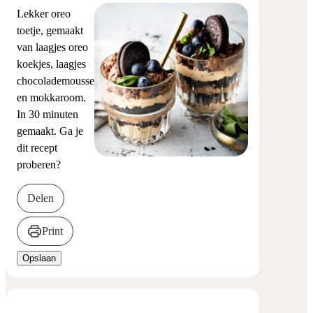
toetje
Lekker oreo
toetje, gemaakt
van laagjes oreo
koekjes, laagjes
chocolademousse
en mokkaroom.
In 30 minuten
gemaakt. Ga je
dit recept
proberen?
Delen
Print
Opslaan