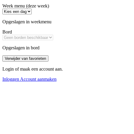
Alle rechten voorbehouden Teksten van blogs alsmede
beeldmateriaal mogen nooit zonder toestemming worden
overgenomen.
© 2026 Alle rechten voorbehouden.
Week menu (deze week)
Opgeslagen in weekmenu
Bord
Opgeslagen in bord
Verwijder van favorieten
Login of maak een account aan.
Inloggen
Account aanmaken