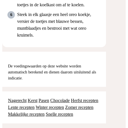
chocolademousse over. Maak zo 2-3 laagjes.
Houd wat oreo kruimels achter om het toetje
voor het serveren mee te bestrooien. Zet de
toetjes in de koelkast om af te koelen.
Steek in elk glaasje een heel oreo koekje,
versier de toetjes met blauwe bessen,
muntblaadjes en bestrooi met wat oreo
kruimels.
De voedingswaarden op deze website worden
automatisch berekend en dienen daarom uitsluitend als
indicatie.
Nagerecht
Kerst
Pasen
Chocolade
Herfst recepten
Lente recepten
Winter recepten
Zomer recepten