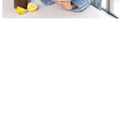
Vind je onze recepten handig? 💛
Stel Uit Paulines Keuken in als jouw voorkeursbron in Google. Zo
vind je onze recepten sneller terug én mis je geen nieuwe inspiratie.
Stel in als voorkeursbron
Deze link leidt naar een externe website en
opent in een nieuw venster.
Probeer ook: