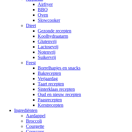
Airfryer
BBQ
Oven
Slowcooker
Dieet
Gezonde recepten
Koolhydraatarm
Glutenvrij
Lactosevrij
Notenvrij
Suikervrij
Feest
Borrelhapjes en snacks
Bakrecepten
Verjaardag
Taart recepten
Sinterklaas recepten
Oud en nieuw recepten
Paasrecepten
Kerstrecepten
Ingrediënten
Aardappel
Broccoli
Courgette
Couscous