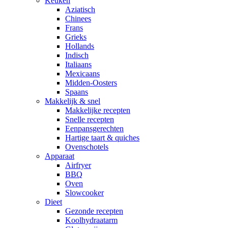
Keuken
Aziatisch
Chinees
Frans
Grieks
Hollands
Indisch
Italiaans
Mexicaans
Midden-Oosters
Spaans
Makkelijk & snel
Makkelijke recepten
Snelle recepten
Eenpansgerechten
Hartige taart & quiches
Ovenschotels
Apparaat
Airfryer
BBQ
Oven
Slowcooker
Dieet
Gezonde recepten
Koolhydraatarm