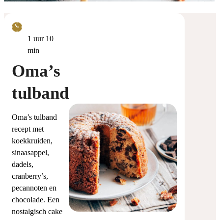
uur
minuten
1
uur
10
min
Oma’s
tulband
Oma’s tulband
recept met
koekkruiden,
sinaasappel,
dadels,
cranberry’s,
pecannoten en
chocolade. Een
nostalgisch cake