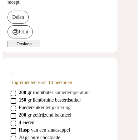
recept.
Delen
Print
Opslaan
Ingrediënten voor 10 personen
▢
200
gr
roomboter
kamertemperatuur
▢
150
gr
lichtbruine basterdsuiker
▢
Poedersuiker
ter garnering
▢
200
gr
zelfrijzend bakmeel
▢
4
eieren
▢
Rasp
van een
sinaasappel
▢
70
gr
pure chocolade