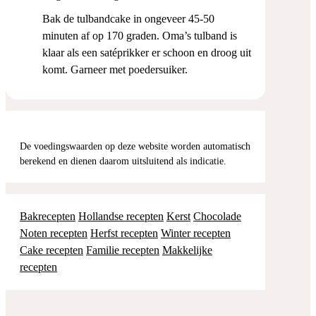
Bak de tulbandcake in ongeveer 45-50
minuten af op 170 graden. Oma’s tulband is
klaar als een satéprikker er schoon en droog uit
komt. Garneer met poedersuiker.
De voedingswaarden op deze website worden automatisch
berekend en dienen daarom uitsluitend als indicatie.
Bakrecepten
Hollandse recepten
Kerst
Chocolade
Noten recepten
Herfst recepten
Winter recepten
Cake recepten
Familie recepten
Makkelijke
recepten