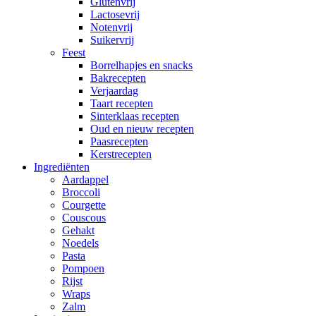
Glutenvrij
Lactosevrij
Notenvrij
Suikervrij
Feest
Borrelhapjes en snacks
Bakrecepten
Verjaardag
Taart recepten
Sinterklaas recepten
Oud en nieuw recepten
Paasrecepten
Kerstrecepten
Ingrediënten
Aardappel
Broccoli
Courgette
Couscous
Gehakt
Noedels
Pasta
Pompoen
Rijst
Wraps
Zalm