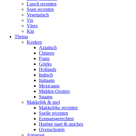
Lunch recepten
Soep recepten
Vegetarisch
Vis
Vlees
Kip
Thema
Keuken
Aziatisch
Chinees
Frans
Grieks
Hollands
Indisch
Italiaans
Mexicaans
Midden-Oosters
Spaans
Makkelijk & snel
Makkelijke recepten
Snelle recepten
Eenpansgerechten
Hartige taart & quiches
Ovenschotels
Apparaat