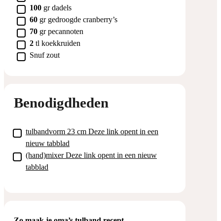
▢
100
gr
dadels
▢
60
gr
gedroogde cranberry’s
▢
70
gr
pecannoten
▢
2
tl
koekkruiden
▢
Snuf zout
Benodigdheden
▢
tulbandvorm 23 cm
Deze link opent in een
nieuw tabblad
▢
(hand)mixer
Deze link opent in een nieuw
tabblad
Zo maak je oma’s tulband recept