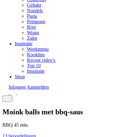
Gehakt
Noedels
Pasta
Pompoen
Rijst
Wraps
Zalm
Inspiratie
Weekmenu
Kooktips
Recept video’s
Top 10
Inspiratie
Shop
Inloggen
Aanmelden
Moink balls met bbq-saus
BBQ
45 min.
13 beoordelingen