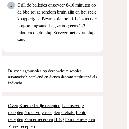
Grill de balletjes ongeveer 8-10 minuten op
de bbq tot ze rondom bruin zijn en het spek
knapperig is. Bestrijk de moink balls met de
bbq-honingsaus. Leg ze nog eens 2-3
minuten op de bbq. Serveer met extra bbq-
saus.
De voedingswaarden op deze website worden
automatisch berekend en dienen daarom uitsluitend als
indicatie.
Oven
Koemelkvrije recepten
Lactosevrije
recepten
Notenvrije recepten
Gehakt
Lente
recepten
Zomer recepten
BBQ
Familie recepten
Vlees recepten