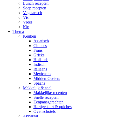
Lunch recepten
Soep recepten
Vegetarisch
Vis
Vlees
Kip
Thema
Keuken
Aziatisch
Chinees
Frans
Grieks
Hollands
Indisch
Italiaans
Mexicaans
Midden-Oosters
Spaans
Makkelijk & snel
Makkelijke recepten
Snelle recepten
Eenpansgerechten
Hartige taart & quiches
Ovenschotels
Apparaat