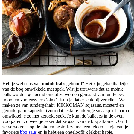
Heb je wel eens van
moink balls
gehoord? Het zijn gehaktballetjes
van de bbq omwikkeld met spek. Wist je trouwens dat ze moink
balls worden genoemd omdat ze worden gemaakt van rundvlees –
‘moo’ en varkensvlees ‘oink’. Kun je dat er leuk bij vertellen. We
maken ze van rundergehakt, KIKKOMAN sojasaus, mosterd en
gerookt paprikapoeder (voor dat lekkere rokerige smaakje). Daarna
omwikkel je ze met gerookt spek. Je kunt de balletjes in de oven
voorgaren, zo weet je zeker dat ze gaar van de bbq afkomen. Grill
ze vervolgens op de bbq en bestrijk ze met een lekker laagje van je
favoriete
bbq-saus
en je hebt een ongelooflijk lekker hapje.