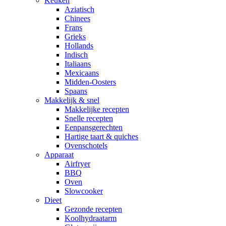
Keuken
Aziatisch
Chinees
Frans
Grieks
Hollands
Indisch
Italiaans
Mexicaans
Midden-Oosters
Spaans
Makkelijk & snel
Makkelijke recepten
Snelle recepten
Eenpansgerechten
Hartige taart & quiches
Ovenschotels
Apparaat
Airfryer
BBQ
Oven
Slowcooker
Dieet
Gezonde recepten
Koolhydraatarm