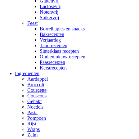
Glutenvrij
Lactosevrij
Notenvrij
Suikervrij
Feest
Borrelhapjes en snacks
Bakrecepten
Verjaardag
Taart recepten
Sinterklaas recepten
Oud en nieuw recepten
Paasrecepten
Kerstrecepten
Ingrediënten
Aardappel
Broccoli
Courgette
Couscous
Gehakt
Noedels
Pasta
Pompoen
Rijst
Wraps
Zalm