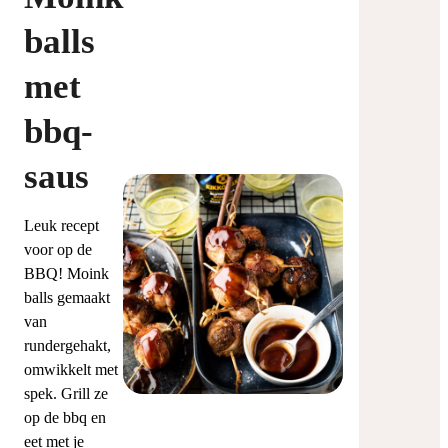
balls
met
bbq-
saus
Leuk recept
voor op de
BBQ! Moink
balls gemaakt
van
rundergehakt,
omwikkelt met
spek. Grill ze
op de bbq en
eet met je