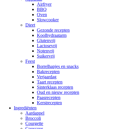
Airfryer
BBQ
Oven
Slowcooker
Dieet
Gezonde recepten
Koolhydraatarm
Glutenvrij
Lactosevrij
Notenvrij
Suikervrij
Feest
Borrelhapjes en snacks
Bakrecepten
Verjaardag
Taart recepten
Sinterklaas recepten
Oud en nieuw recepten
Paasrecepten
Kerstrecepten
Ingrediënten
Aardappel
Broccoli
Courgette
Couscous