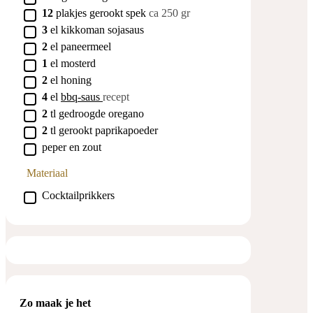
▢
12
plakjes
gerookt spek
ca 250 gr
▢
3
el
kikkoman sojasaus
▢
2
el
paneermeel
▢
1
el
mosterd
▢
2
el
honing
▢
4
el
bbq-saus
recept
▢
2
tl
gedroogde oregano
▢
2
tl
gerookt paprikapoeder
▢
peper en zout
Materiaal
▢
Cocktailprikkers
Zo maak je het