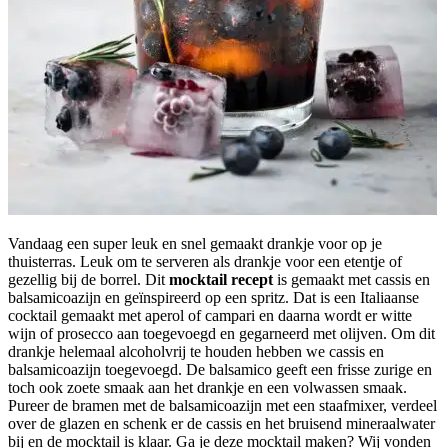
Vandaag een super leuk en snel gemaakt drankje voor op je
thuisterras. Leuk om te serveren als drankje voor een etentje of
gezellig bij de borrel. Dit
mocktail
recept
is gemaakt met cassis en
balsamicoazijn en geïnspireerd op een spritz. Dat is een Italiaanse
cocktail gemaakt met aperol of campari en daarna wordt er witte
wijn of prosecco aan toegevoegd en gegarneerd met olijven. Om dit
drankje helemaal alcoholvrij te houden hebben we cassis en
balsamicoazijn toegevoegd. De balsamico geeft een frisse zurige en
toch ook zoete smaak aan het drankje en een volwassen smaak.
Pureer de bramen met de balsamicoazijn met een staafmixer, verdeel
over de glazen en schenk er de cassis en het bruisend mineraalwater
bij en de mocktail is klaar. Ga je deze mocktail maken? Wij vonden