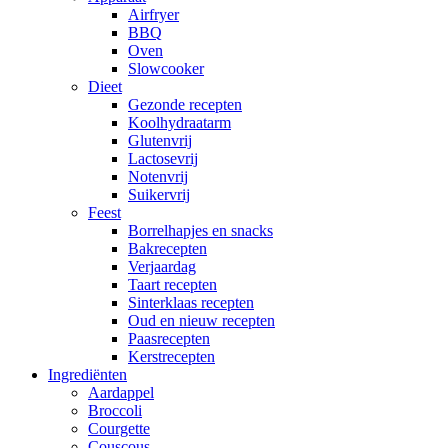
Airfryer
BBQ
Oven
Slowcooker
Dieet
Gezonde recepten
Koolhydraatarm
Glutenvrij
Lactosevrij
Notenvrij
Suikervrij
Feest
Borrelhapjes en snacks
Bakrecepten
Verjaardag
Taart recepten
Sinterklaas recepten
Oud en nieuw recepten
Paasrecepten
Kerstrecepten
Ingrediënten
Aardappel
Broccoli
Courgette
Couscous