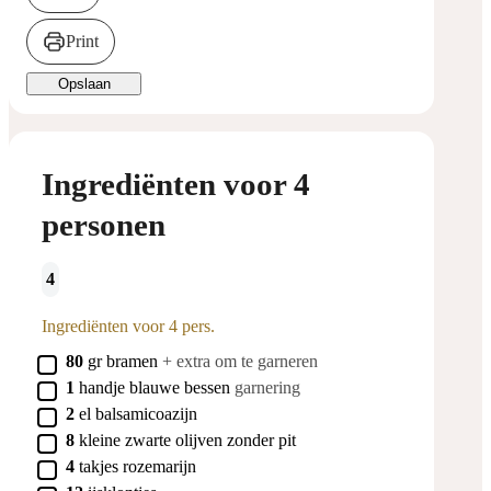
Print
Opslaan
Ingrediënten voor 4
personen
4
Ingrediënten voor 4 pers.
▢
80
gr
bramen
+ extra om te garneren
▢
1
handje
blauwe bessen
garnering
▢
2
el
balsamicoazijn
▢
8
kleine
zwarte olijven zonder pit
▢
4
takjes
rozemarijn
▢