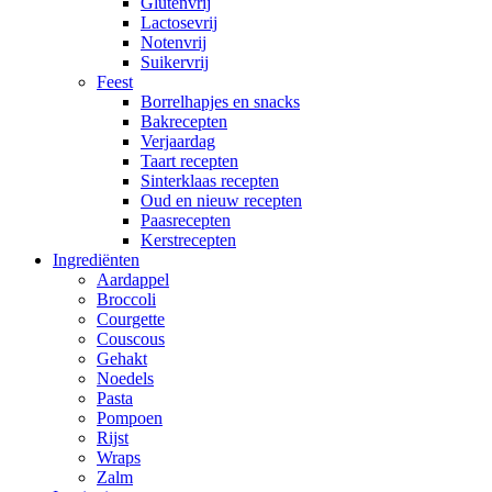
Glutenvrij
Lactosevrij
Notenvrij
Suikervrij
Feest
Borrelhapjes en snacks
Bakrecepten
Verjaardag
Taart recepten
Sinterklaas recepten
Oud en nieuw recepten
Paasrecepten
Kerstrecepten
Ingrediënten
Aardappel
Broccoli
Courgette
Couscous
Gehakt
Noedels
Pasta
Pompoen
Rijst
Wraps
Zalm