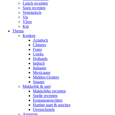
Lunch recepten
Soep recepten
Vegetarisch
Vis
Vlees
Kip
Thema
Keuken
Aziatisch
Chinees
Frans
Grieks
Hollands
Indisch
Italiaans
Mexicaans
Midden-Oosters
Spaans
Makkelijk & snel
Makkelijke recepten
Snelle recepten
Eenpansgerechten
Hartige taart & quiches
Ovenschotels
Apparaat