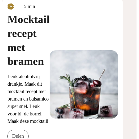
minuten
5
min
Mocktail
recept
met
bramen
Leuk alcoholvrij
drankje. Maak dit
mocktail recept met
bramen en balsamico
super snel. Leuk
voor bij de borrel.
Maak deze mocktail!
Delen