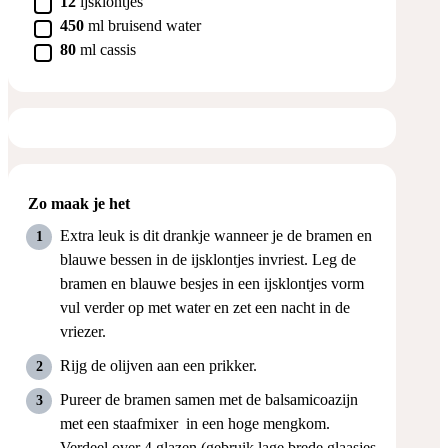
12
ijsklontjes
▢
450
ml
bruisend water
▢
80
ml
cassis
Zo maak je het
Extra leuk is dit drankje wanneer je de bramen en
blauwe bessen in de ijsklontjes invriest. Leg de
bramen en blauwe besjes in een ijsklontjes vorm
vul verder op met water en zet een nacht in de
vriezer.
Rijg de olijven aan een prikker.
Pureer de bramen samen met de balsamicoazijn
met een staafmixer in een hoge mengkom.
Verdeel over 4 glazen (gebruik lage brede glaasjes