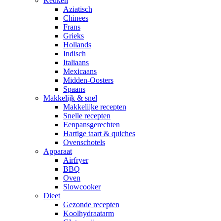
Keuken
Aziatisch
Chinees
Frans
Grieks
Hollands
Indisch
Italiaans
Mexicaans
Midden-Oosters
Spaans
Makkelijk & snel
Makkelijke recepten
Snelle recepten
Eenpansgerechten
Hartige taart & quiches
Ovenschotels
Apparaat
Airfryer
BBQ
Oven
Slowcooker
Dieet
Gezonde recepten
Koolhydraatarm