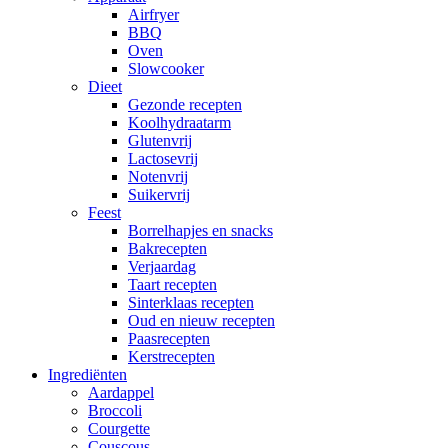
Airfryer
BBQ
Oven
Slowcooker
Dieet
Gezonde recepten
Koolhydraatarm
Glutenvrij
Lactosevrij
Notenvrij
Suikervrij
Feest
Borrelhapjes en snacks
Bakrecepten
Verjaardag
Taart recepten
Sinterklaas recepten
Oud en nieuw recepten
Paasrecepten
Kerstrecepten
Ingrediënten
Aardappel
Broccoli
Courgette
Couscous