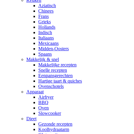
Keuken
Aziatisch
Chinees
Frans
Grieks
Hollands
Indisch
Italiaans
Mexicaans
Midden-Oosters
Spaans
Makkelijk & snel
Makkelijke recepten
Snelle recepten
Eenpansgerechten
Hartige taart & quiches
Ovenschotels
Apparaat
Airfryer
BBQ
Oven
Slowcooker
Dieet
Gezonde recepten
Koolhydraatarm