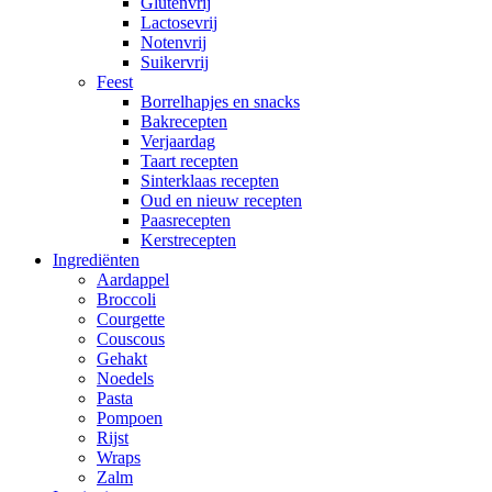
Glutenvrij
Lactosevrij
Notenvrij
Suikervrij
Feest
Borrelhapjes en snacks
Bakrecepten
Verjaardag
Taart recepten
Sinterklaas recepten
Oud en nieuw recepten
Paasrecepten
Kerstrecepten
Ingrediënten
Aardappel
Broccoli
Courgette
Couscous
Gehakt
Noedels
Pasta
Pompoen
Rijst
Wraps
Zalm