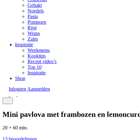
Gehakt
Noedels
Pasta
Pompoen
Rijst
Wraps
Zalm
Inspiratie
Weekmenu
Kooktips
Recept video’s
Top 10
Inspiratie
Shop
Inloggen
Aanmelden
Mini pavlova met frambozen en lemoncur
20 + 60 min.
13 beoordelingen