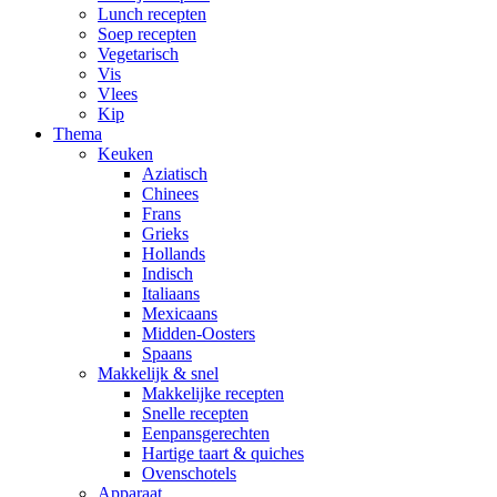
Lunch recepten
Soep recepten
Vegetarisch
Vis
Vlees
Kip
Thema
Keuken
Aziatisch
Chinees
Frans
Grieks
Hollands
Indisch
Italiaans
Mexicaans
Midden-Oosters
Spaans
Makkelijk & snel
Makkelijke recepten
Snelle recepten
Eenpansgerechten
Hartige taart & quiches
Ovenschotels
Apparaat